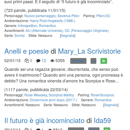
suoi primi passi. È il seguito di “Il futuro è già incominciato”.
(723 parole, pubblicata 11/01/15)
Personaggi:
Nuovo personaggio
,
Severus Piton
Pairing:
Piton/OC
Ambientazione:
Harry Post-Hogwarts (1998-)
Genere:
Introspettivo
,
Romantico
Avvertimenti:
AU (Alternate Universe)
,
OC (Personaggio Originale)
Serie:
Sorrisi
Sfide: Nessuno
[
Segnala
]
Anelli e poesie
di
Mary_La Scrivistorie
02/01/15
1
12
5355
Post-DH
G
Sì
Quando sei una ragazza giovane, disorientata, che senso può
avere il matrimonio? Quando ami una persona, ogni promessa è
debito? Una romantica vicenda d'amore tra Scorpius e Rose...
(1117 parole, pubblicata 22/03/14)
Personaggi:
Rose Weasley
,
Scorpius Malfoy
Pairing:
Rose/Scorpius
Ambientazione:
Diciannove anni dopo (2017-)
Genere:
Romantico
Avvertimenti: Nessuno
Serie: Nessuno
Sfide: Nessuno
[
Segnala
]
Il futuro è già incominciato
di
Ida59
29/12/14
1
1
5812