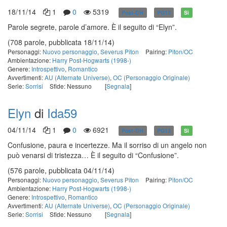
18/11/14
1
0
5319
Post-DH
PG13
Sì
Parole segrete, parole d’amore. È il seguito di “Elyn”.
(708 parole, pubblicata 18/11/14)
Personaggi:
Nuovo personaggio
,
Severus Piton
Pairing:
Piton/OC
Ambientazione:
Harry Post-Hogwarts (1998-)
Genere:
Introspettivo
,
Romantico
Avvertimenti:
AU (Alternate Universe)
,
OC (Personaggio Originale)
Serie:
Sorrisi
Sfide: Nessuno
[
Segnala
]
Elyn
di
Ida59
04/11/14
1
0
6921
Post-DH
PG13
Sì
Confusione, paura e incertezze. Ma il sorriso di un angelo non
può venarsi di tristezza… È il seguito di “Confusione”.
(576 parole, pubblicata 04/11/14)
Personaggi:
Nuovo personaggio
,
Severus Piton
Pairing:
Piton/OC
Ambientazione:
Harry Post-Hogwarts (1998-)
Genere:
Introspettivo
,
Romantico
Avvertimenti:
AU (Alternate Universe)
,
OC (Personaggio Originale)
Serie:
Sorrisi
Sfide: Nessuno
[
Segnala
]