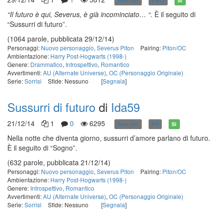
Post-DH
PG13
Sì
“Il futuro è qui, Severus, è già incominciato… “.
È il seguito di
“Sussurri di futuro”.
(1064 parole, pubblicata 29/12/14)
Personaggi:
Nuovo personaggio
,
Severus Piton
Pairing:
Piton/OC
Ambientazione:
Harry Post-Hogwarts (1998-)
Genere:
Drammatico
,
Introspettivo
,
Romantico
Avvertimenti:
AU (Alternate Universe)
,
OC (Personaggio Originale)
Serie:
Sorrisi
Sfide: Nessuno
[
Segnala
]
Sussurri di futuro
di
Ida59
21/12/14
1
0
6295
Post-DH
PG
Sì
Nella notte che diventa giorno, sussurri d’amore parlano di futuro.
È il seguito di “Sogno”.
(632 parole, pubblicata 21/12/14)
Personaggi:
Nuovo personaggio
,
Severus Piton
Pairing:
Piton/OC
Ambientazione:
Harry Post-Hogwarts (1998-)
Genere:
Introspettivo
,
Romantico
Avvertimenti:
AU (Alternate Universe)
,
OC (Personaggio Originale)
Serie:
Sorrisi
Sfide: Nessuno
[
Segnala
]