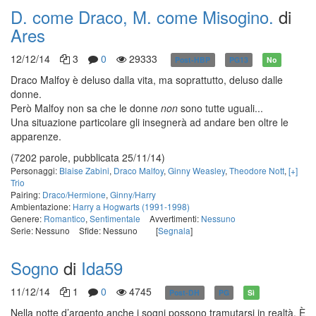
D. come Draco, M. come Misogino.
di
Ares
12/12/14
3
0
29333
Post-HBP
PG13
No
Draco Malfoy è deluso dalla vita, ma soprattutto, deluso dalle
donne.
Però Malfoy non sa che le donne
non
sono tutte uguali...
Una situazione particolare gli insegnerà ad andare ben oltre le
apparenze.
(7202 parole, pubblicata 25/11/14)
Personaggi:
Blaise Zabini
,
Draco Malfoy
,
Ginny Weasley
,
Theodore Nott
,
[+]
Trio
Pairing:
Draco/Hermione
,
Ginny/Harry
Ambientazione:
Harry a Hogwarts (1991-1998)
Genere:
Romantico
,
Sentimentale
Avvertimenti:
Nessuno
Serie: Nessuno
Sfide: Nessuno
[
Segnala
]
Sogno
di
Ida59
11/12/14
1
0
4745
Post-DH
PG
Sì
Nella notte d’argento anche i sogni possono tramutarsi in realtà. È