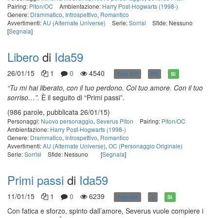
Pairing:
Piton/OC
Ambientazione:
Harry Post-Hogwarts (1998-)
Genere:
Drammatico
,
Introspettivo
,
Romantico
Avvertimenti:
AU (Alternate Universe)
Serie:
Sorrisi
Sfide: Nessuno
[
Segnala
]
Libero
di
Ida59
26/01/15
1
0
4540
Post-DH
PG
Sì
“
Tu mi hai liberato, con il tuo perdono. Col tuo amore. Con il tuo
sorriso…”.
È il seguito di “Primi passi”.
(986 parole, pubblicata 26/01/15)
Personaggi:
Nuovo personaggio
,
Severus Piton
Pairing:
Piton/OC
Ambientazione:
Harry Post-Hogwarts (1998-)
Genere:
Drammatico
,
Introspettivo
,
Romantico
Avvertimenti:
AU (Alternate Universe)
,
OC (Personaggio Originale)
Serie:
Sorrisi
Sfide: Nessuno
[
Segnala
]
Primi passi
di
Ida59
11/01/15
1
0
6239
Post-DH
G
Sì
Con fatica e sforzo, spinto dall’amore, Severus vuole compiere i