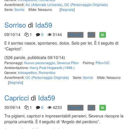
Avvertimenti:
AU (Alternate Universe)
,
OC (Personaggio Originale)
Serie:
Sorrisi
Sfide: Nessuno
[
Segnala
]
Sorriso
di
Ida59
09/10/14
1
0
5144
Post-DH
PG
Sì
E il sorriso nasce, spontaneo, dolce. Solo per lei. È il seguito di
“Capricci”.
(526 parole, pubblicata 09/10/14)
Personaggi:
Nuovo personaggio
,
Severus Piton
Pairing:
Piton/OC
Ambientazione:
Harry Post-Hogwarts (1998-)
Genere:
Introspettivo
,
Romantico
Avvertimenti:
OC (Personaggio Originale)
Serie:
Sorrisi
Sfide: Nessuno
[
Segnala
]
Capricci
di
Ida59
30/09/14
1
0
4233
Post-DH
PG
Sì
Tra pigiami, capricci e impresentabili pensieri, Severus riscopre la
propria umanità. È il seguito di “Angelo del perdono”.