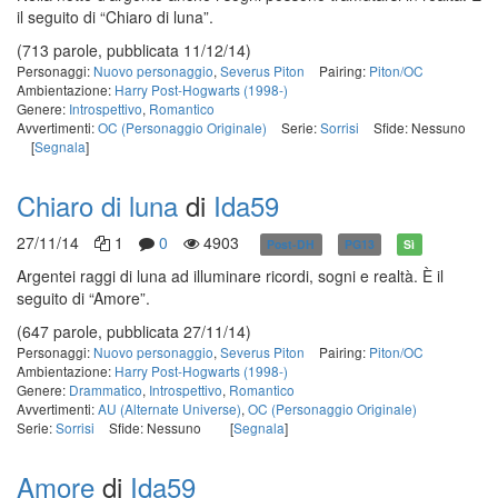
il seguito di “Chiaro di luna”.
(713 parole, pubblicata 11/12/14)
Personaggi:
Nuovo personaggio
,
Severus Piton
Pairing:
Piton/OC
Ambientazione:
Harry Post-Hogwarts (1998-)
Genere:
Introspettivo
,
Romantico
Avvertimenti:
OC (Personaggio Originale)
Serie:
Sorrisi
Sfide: Nessuno
[
Segnala
]
Chiaro di luna
di
Ida59
27/11/14
1
0
4903
Post-DH
PG13
Sì
Argentei raggi di luna ad illuminare ricordi, sogni e realtà. È il
seguito di “Amore”.
(647 parole, pubblicata 27/11/14)
Personaggi:
Nuovo personaggio
,
Severus Piton
Pairing:
Piton/OC
Ambientazione:
Harry Post-Hogwarts (1998-)
Genere:
Drammatico
,
Introspettivo
,
Romantico
Avvertimenti:
AU (Alternate Universe)
,
OC (Personaggio Originale)
Serie:
Sorrisi
Sfide: Nessuno
[
Segnala
]
Amore
di
Ida59