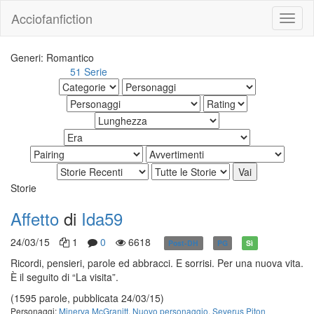
Acciofanfiction
Generi: Romantico
51 Serie
Altri risultati:
Storie
Affetto
di
Ida59
24/03/15
1
0
6618
Post-DH
PG
Sì
Ricordi, pensieri, parole ed abbracci. E sorrisi. Per una nuova vita.
È il seguito di “La visita”.
(1595 parole, pubblicata 24/03/15)
Personaggi:
Minerva McGranitt
,
Nuovo personaggio
,
Severus Piton