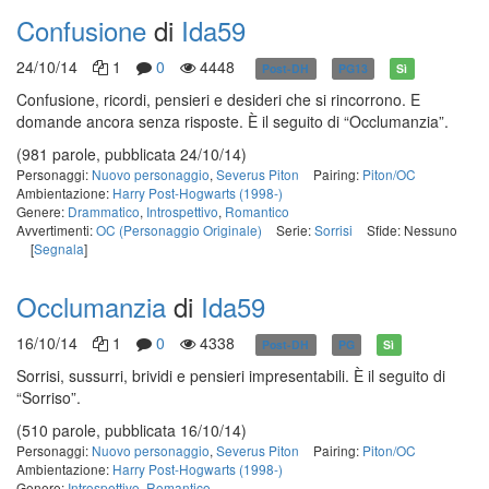
Confusione
di
Ida59
24/10/14
1
0
4448
Post-DH
PG13
Sì
Confusione, ricordi, pensieri e desideri che si rincorrono. E
domande ancora senza risposte. È il seguito di “Occlumanzia”.
(981 parole, pubblicata 24/10/14)
Personaggi:
Nuovo personaggio
,
Severus Piton
Pairing:
Piton/OC
Ambientazione:
Harry Post-Hogwarts (1998-)
Genere:
Drammatico
,
Introspettivo
,
Romantico
Avvertimenti:
OC (Personaggio Originale)
Serie:
Sorrisi
Sfide: Nessuno
[
Segnala
]
Occlumanzia
di
Ida59
16/10/14
1
0
4338
Post-DH
PG
Sì
Sorrisi, sussurri, brividi e pensieri impresentabili. È il seguito di
“Sorriso”.
(510 parole, pubblicata 16/10/14)
Personaggi:
Nuovo personaggio
,
Severus Piton
Pairing:
Piton/OC
Ambientazione:
Harry Post-Hogwarts (1998-)
Genere:
Introspettivo
,
Romantico