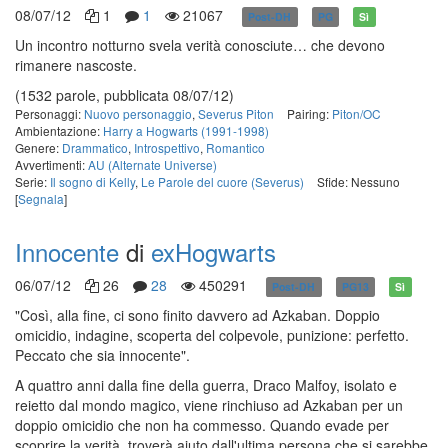
08/07/12
1
1
21067
Post-DH
PG
Sì
Un incontro notturno svela verità conosciute… che devono
rimanere nascoste.
(1532 parole, pubblicata 08/07/12)
Personaggi:
Nuovo personaggio
,
Severus Piton
Pairing:
Piton/OC
Ambientazione:
Harry a Hogwarts (1991-1998)
Genere:
Drammatico
,
Introspettivo
,
Romantico
Avvertimenti:
AU (Alternate Universe)
Serie:
Il sogno di Kelly
,
Le Parole del cuore (Severus)
Sfide: Nessuno
[
Segnala
]
Innocente
di
exHogwarts
06/07/12
26
28
450291
Post-DH
PG13
Sì
"Così, alla fine, ci sono finito davvero ad Azkaban. Doppio
omicidio, indagine, scoperta del colpevole, punizione: perfetto.
Peccato che sia innocente".
A quattro anni dalla fine della guerra, Draco Malfoy, isolato e
reietto dal mondo magico, viene rinchiuso ad Azkaban per un
doppio omicidio che non ha commesso. Quando evade per
scoprire la verità, troverà aiuto dall'ultima persona che si sarebbe