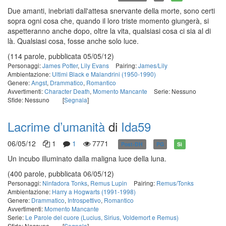
Due amanti, inebriati dall'attesa snervante della morte, sono certi
sopra ogni cosa che, quando il loro triste momento giungerà, si
aspetteranno anche dopo, oltre la vita, qualsiasi cosa ci sia al di
là. Qualsiasi cosa, fosse anche solo luce.
(114 parole, pubblicata 05/05/12)
Personaggi:
James Potter
,
Lily Evans
Pairing:
James/Lily
Ambientazione:
Ultimi Black e Malandrini (1950-1990)
Genere:
Angst
,
Drammatico
,
Romantico
Avvertimenti:
Character Death
,
Momento Mancante
Serie: Nessuno
Sfide: Nessuno
[
Segnala
]
Lacrime d’umanità
di
Ida59
06/05/12
1
1
7771
Post-DH
PG
Sì
Un incubo illuminato dalla maligna luce della luna.
(400 parole, pubblicata 06/05/12)
Personaggi:
Ninfadora Tonks
,
Remus Lupin
Pairing:
Remus/Tonks
Ambientazione:
Harry a Hogwarts (1991-1998)
Genere:
Drammatico
,
Introspettivo
,
Romantico
Avvertimenti:
Momento Mancante
Serie:
Le Parole del cuore (Lucius, Sirius, Voldemort e Remus)
Sfide: Nessuno
[
Segnala
]