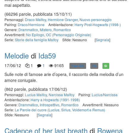
mai aspettato.
(66296 parole, pubblicata 15/10/11)
Personaggi:
Draco Malfoy
,
Hermione Granger
,
Nuovo personaggio
Pairing:
Draco/Hermione
Ambientazione:
Harry Post-Hogwarts (1998-)
Genere:
Drammatico
,
Mistero
,
Romantico
Avvertimenti:
No Epilogo
,
OC (Personaggio Originale)
Serie:
Storie della famiglia Malfoy
Sfide: Nessuno
[
Segnala
]
Melodie
di
Ida59
17/06/12
1
1
9165
Post-DH
PG
Sì
Sulle note di famose arie d’opera, il racconto della melodia d’un
amore coniugale.
(862 parole, pubblicata 17/06/12)
Personaggi:
Lucius Malfoy
,
Narcissa Malfoy
Pairing:
Lucius/Narcissa
Ambientazione:
Harry a Hogwarts (1991-1998)
Genere:
Drammatico
,
Introspettivo
,
Romantico
Avvertimenti: Nessuno
Serie:
Le Parole del cuore (Lucius, Sirius, Voldemort e Remus)
Sfide: Nessuno
[
Segnala
]
Cadence of her last breath
di
Rowena