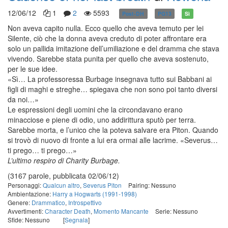
12/06/12
1
2
5593
Post-DH
PG13
Sì
Non aveva capito nulla. Ecco quello che aveva temuto per lei
Silente, ciò che la donna aveva creduto di poter affrontare era
solo un pallida imitazione dell’umiliazione e del dramma che stava
vivendo. Sarebbe stata punita per quello che aveva sostenuto,
per le sue idee.
«Sì… La professoressa Burbage insegnava tutto sui Babbani ai
figli di maghi e streghe… spiegava che non sono poi tanto diversi
da noi…»
Le espressioni degli uomini che la circondavano erano
minacciose e piene di odio, uno addirittura sputò per terra.
Sarebbe morta, e l’unico che la poteva salvare era Piton. Quando
si trovò di nuovo di fronte a lui era ormai alle lacrime. «Severus…
ti prego… ti prego…»
L’ultimo respiro di Charity Burbage.
(3167 parole, pubblicata 02/06/12)
Personaggi:
Qualcun altro
,
Severus Piton
Pairing: Nessuno
Ambientazione:
Harry a Hogwarts (1991-1998)
Genere:
Drammatico
,
Introspettivo
Avvertimenti:
Character Death
,
Momento Mancante
Serie: Nessuno
Sfide: Nessuno
[
Segnala
]