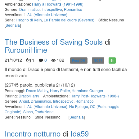
Ambientazione:
Harry a Hogwarts (1991-1998)
Genere:
Drammatico
,
Introspettivo
,
Romantico
Avvertimenti:
AU (Alternate Universe)
Serie:
Il sogno di Kelly
,
Le Parole del cuore (Severus)
Sfide: Nessuno
[
Segnala
]
The Business of Saving Souls
di
RurouniHime
21/10/12
1
0
182
Post-DH
NC17
Sì
Il mondo di Draco è pieno di fantasmi, e non tutti sono facili da
esorcizzare.
(26745 parole, pubblicata 21/10/12)
Personaggi:
Draco Malfoy
,
Harry Potter
,
Hermione Granger
Pairing:
Draco/Harry
Ambientazione:
Harry Post-Hogwarts (1998-)
Genere:
Angst
,
Drammatico
,
Introspettivo
,
Romantico
Avvertimenti:
AU (Alternate Universe)
,
No Epilogo
,
OC (Personaggio
Originale)
,
Slash
,
Traduzione
Serie: Nessuno
Sfide: Nessuno
[
Segnala
]
Incontro notturno
di
Ida59