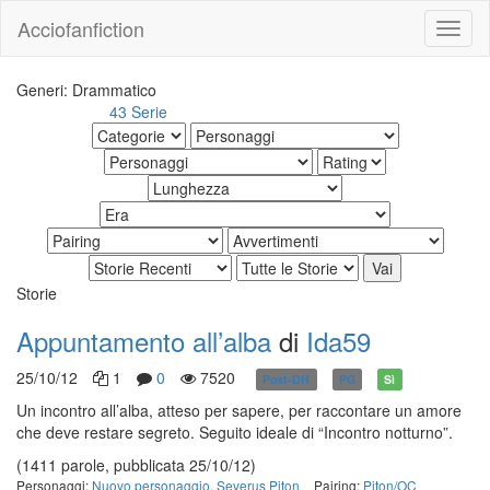
Acciofanfiction
Generi: Drammatico
43 Serie
Altri risultati:
Storie
Appuntamento all’alba
di
Ida59
25/10/12
1
0
7520
Post-DH
PG
Sì
Un incontro all’alba, atteso per sapere, per raccontare un amore
che deve restare segreto. Seguito ideale di “Incontro notturno”.
(1411 parole, pubblicata 25/10/12)
Personaggi:
Nuovo personaggio
,
Severus Piton
Pairing:
Piton/OC