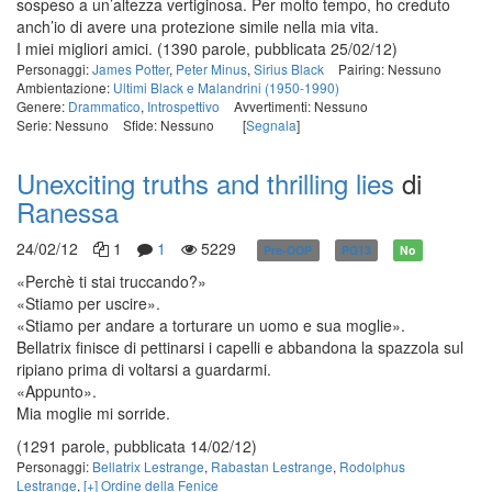
sospeso a un’altezza vertiginosa. Per molto tempo, ho creduto
anch’io di avere una protezione simile nella mia vita.
I miei migliori amici.
(1390 parole, pubblicata 25/02/12)
Personaggi:
James Potter
,
Peter Minus
,
Sirius Black
Pairing: Nessuno
Ambientazione:
Ultimi Black e Malandrini (1950-1990)
Genere:
Drammatico
,
Introspettivo
Avvertimenti: Nessuno
Serie: Nessuno
Sfide: Nessuno
[
Segnala
]
Unexciting truths and thrilling lies
di
Ranessa
24/02/12
1
1
5229
Pre-OOP
PG13
No
«Perchè ti stai truccando?»
«Stiamo per uscire».
«Stiamo per andare a torturare un uomo e sua moglie».
Bellatrix finisce di pettinarsi i capelli e abbandona la spazzola sul
ripiano prima di voltarsi a guardarmi.
«Appunto».
Mia moglie mi sorride.
(1291 parole, pubblicata 14/02/12)
Personaggi:
Bellatrix Lestrange
,
Rabastan Lestrange
,
Rodolphus
Lestrange
,
[+] Ordine della Fenice