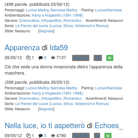
(498 parole, pubblicata 03/06/12)
Personaggi:
Lucius Malfoy
,
Narcissa Malfoy
Pairing:
Lucius/Narcissa
Ambientazione:
Harry a Hogwarts (1991-1998)
Genere:
Drammatico
,
Introspettivo
,
Romantico
Avvertimenti: Nessuno
Serie:
Le Parole del cuore (Lucius, Sirius, Voldemort e Remus)
Sfide: Nessuno
[
Segnala
]
Apparenza
di
Ida59
26/05/12
1
0
7137
Post-DH
PG
Sì
Ciò che vede una donna innamorata dietro l’apparenza della
maschera.
(398 parole, pubblicata 26/05/12)
Personaggi:
Lucius Malfoy
,
Narcissa Malfoy
Pairing:
Lucius/Narcissa
Ambientazione:
Harry a Hogwarts (1991-1998)
Genere:
Drammatico
,
Introspettivo
,
Romantico
Avvertimenti: Nessuno
Serie:
Le Parole del cuore (Lucius, Sirius, Voldemort e Remus)
Sfide: Nessuno
[
Segnala
]
Nella luce, io ti aspetterò
di
Echoes_
09/05/12
1
0
4790
Pre-OOP
G
Sì