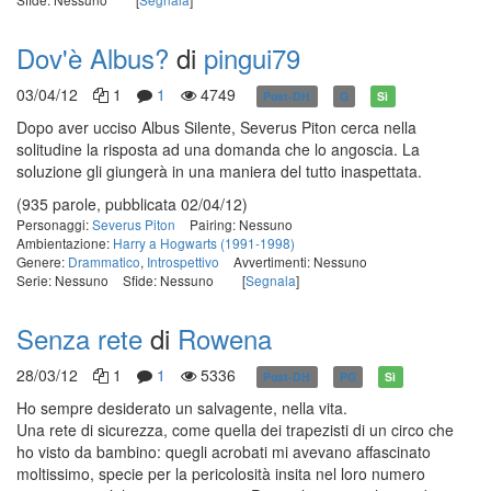
Dov'è Albus?
di
pingui79
03/04/12
1
1
4749
Post-DH
G
Sì
Dopo aver ucciso Albus Silente, Severus Piton cerca nella
solitudine la risposta ad una domanda che lo angoscia. La
soluzione gli giungerà in una maniera del tutto inaspettata.
(935 parole, pubblicata 02/04/12)
Personaggi:
Severus Piton
Pairing: Nessuno
Ambientazione:
Harry a Hogwarts (1991-1998)
Genere:
Drammatico
,
Introspettivo
Avvertimenti: Nessuno
Serie: Nessuno
Sfide: Nessuno
[
Segnala
]
Senza rete
di
Rowena
28/03/12
1
1
5336
Post-DH
PG
Sì
Ho sempre desiderato un salvagente, nella vita.
Una rete di sicurezza, come quella dei trapezisti di un circo che
ho visto da bambino: quegli acrobati mi avevano affascinato
moltissimo, specie per la pericolosità insita nel loro numero