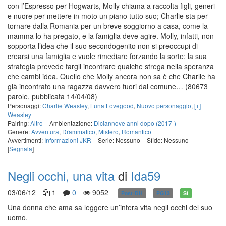
con l’Espresso per Hogwarts, Molly chiama a raccolta figli, generi
e nuore per mettere in moto un piano tutto suo; Charlie sta per
tornare dalla Romania per un breve soggiorno a casa, come la
mamma lo ha pregato, e la famiglia deve agire. Molly, infatti, non
sopporta l’idea che il suo secondogenito non si preoccupi di
crearsi una famiglia e vuole rimediare forzando la sorte: la sua
strategia prevede fargli incontrare qualche strega nella speranza
che cambi idea. Quello che Molly ancora non sa è che Charlie ha
già incontrato una ragazza davvero fuori dal comune…
(80673
parole, pubblicata 14/04/08)
Personaggi:
Charlie Weasley
,
Luna Lovegood
,
Nuovo personaggio
,
[+]
Weasley
Pairing:
Altro
Ambientazione:
Diciannove anni dopo (2017-)
Genere:
Avventura
,
Drammatico
,
Mistero
,
Romantico
Avvertimenti:
Informazioni JKR
Serie: Nessuno
Sfide: Nessuno
[
Segnala
]
Negli occhi, una vita
di
Ida59
03/06/12
1
0
9052
Post-DH
PG13
Sì
Una donna che ama sa leggere un’intera vita negli occhi del suo
uomo.