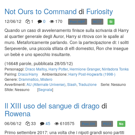
Not Ours to Command
di
Furiosity
12/06/12
1
0
170
Post-HBP
NC17
Sì
Quando un caso di avvelenamento finisce sulla scrivania di Harry
al quartier generale degli Auror, Harry si ritrova con le spalle al
muro. Metaforicamente parlando. Con la partecipazione di: i soliti
Serpeverde, una piccola sfilata di elfi domestici, Ron che insegue
un bebè e uno specchio insultante.
(16648 parole, pubblicata 28/05/12)
Personaggi:
Draco Malfoy
,
Harry Potter
,
Hermione Granger
,
Ninfadora Tonks
Pairing:
Draco/Harry
Ambientazione:
Harry Post-Hogwarts (1998-)
Genere:
Drammatico
,
Mistero
Avvertimenti:
AU (Alternate Universe)
,
Slash
,
Traduzione
Serie: Nessuno
Sfide: Nessuno
[
Segnala
]
Il XIII uso del sangue di drago
di
Rowena
06/06/12
33
45
610575
Post-DH
PG13
No
Primo settembre 2017: una volta che i nipoti grandi sono partiti