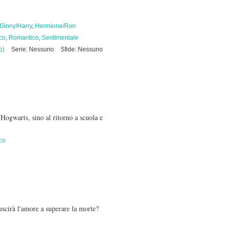
Ginny/Harry
,
Hermione/Ron
co
,
Romantico
,
Sentimentale
o)
Serie: Nessuno
Sfide: Nessuno
 Hogwarts, sino al ritorno a scuola e
co
uscirà l'amore a superare la morte?