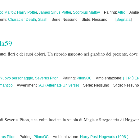
co Malfoy
,
Harry Potter
,
James Sirius Potter
,
Scorpius Malfoy
Pairing:
Altro
Ambi
enti:
Character Death
,
Slash
Serie: Nessuno
Sfide: Nessuno
[
Segnala
]
da59
suoi fiori e dei suoi dolori. Un ricordo nascosto nel giardino del presente, dove t
Nuovo personaggio
,
Severus Piton
Pairing:
Piton/OC
Ambientazione:
[+] Più Er
mantico
Avvertimenti:
AU (Alternate Universe)
Serie: Nessuno
Sfide: Nessuno
di Severus Piton, una volta lasciata la scuola di Magia e Stregoneria di Hogwar
rus Piton
Pairing:
Piton/OC
Ambientazione:
Harry Post-Hogwarts (1998-)