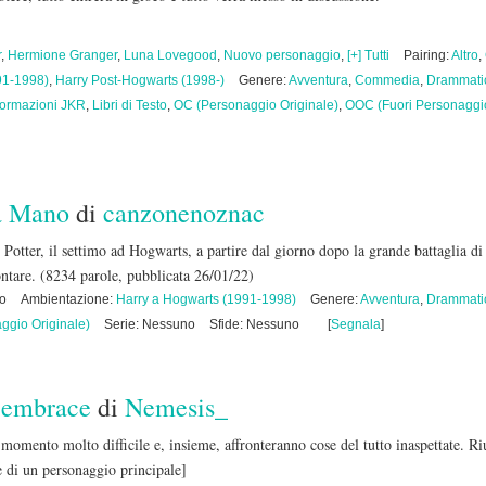
r
,
Hermione Granger
,
Luna Lovegood
,
Nuovo personaggio
,
[+] Tutti
Pairing:
Altro
,
91-1998)
,
Harry Post-Hogwarts (1998-)
Genere:
Avventura
,
Commedia
,
Drammati
formazioni JKR
,
Libri di Testo
,
OC (Personaggio Originale)
,
OOC (Fuori Personaggi
ra Mano
di
canzonenoznac
 Potter, il settimo ad Hogwarts, a partire dal giorno dopo la grande battaglia di
ontare.
(8234 parole, pubblicata 26/01/22)
no
Ambientazione:
Harry a Hogwarts (1991-1998)
Genere:
Avventura
,
Drammati
ggio Originale)
Serie: Nessuno
Sfide: Nessuno
[
Segnala
]
 embrace
di
Nemesis_
momento molto difficile e, insieme, affronteranno cose del tutto inaspettate. Ri
di un personaggio principale]