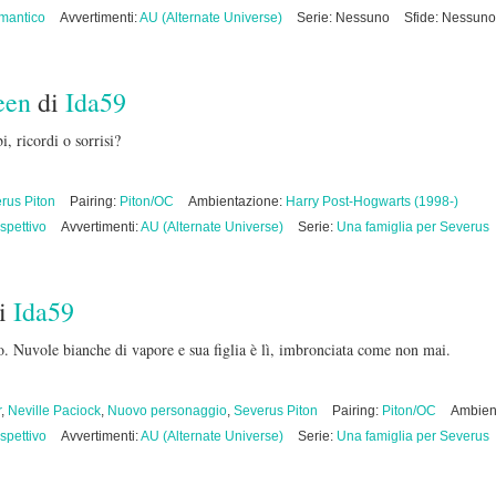
mantico
Avvertimenti:
AU (Alternate Universe)
Serie: Nessuno
Sfide: Nessuno
een
di
Ida59
, ricordi o sorrisi?
rus Piton
Pairing:
Piton/OC
Ambientazione:
Harry Post-Hogwarts (1998-)
ospettivo
Avvertimenti:
AU (Alternate Universe)
Serie:
Una famiglia per Severus
i
Ida59
. Nuvole bianche di vapore e sua figlia è lì, imbronciata come non mai.
r
,
Neville Paciock
,
Nuovo personaggio
,
Severus Piton
Pairing:
Piton/OC
Ambien
ospettivo
Avvertimenti:
AU (Alternate Universe)
Serie:
Una famiglia per Severus