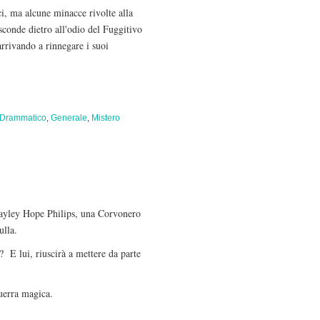
ci, ma alcune minacce rivolte alla
sconde dietro all'odio del Fuggitivo
arrivando a rinnegare i suoi
Drammatico
,
Generale
,
Mistero
 Hayley Hope Philips, una Corvonero
ulla.
? E lui, riuscirà a mettere da parte
uerra magica.