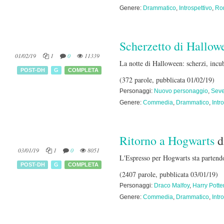
Genere:
Drammatico
,
Introspettivo
,
Ro
Scherzetto di Hallow
01/02/19
1
0
11339
La notte di Halloween: scherzi, incubi
POST-DH
G
COMPLETA
(372 parole, pubblicata 01/02/19)
Personaggi:
Nuovo personaggio
,
Seve
Genere:
Commedia
,
Drammatico
,
Intr
Ritorno a Hogwarts
d
03/01/19
1
0
8051
L'Espresso per Hogwarts sta partendo
POST-DH
G
COMPLETA
(2407 parole, pubblicata 03/01/19)
Personaggi:
Draco Malfoy
,
Harry Potte
Genere:
Commedia
,
Drammatico
,
Intr