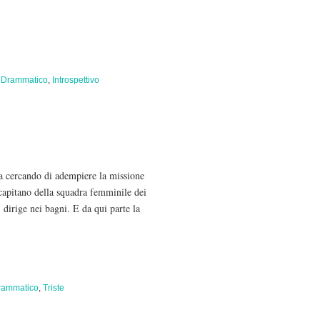
:
Drammatico
,
Introspettivo
va cercando di adempiere la missione
 capitano della squadra femminile dei
 dirige nei bagni. E da qui parte la
rammatico
,
Triste