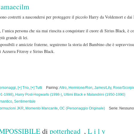
i
amaecilm
ono costretti a nascondersi per proteggere il piccolo Harry da Voldemort e da
l’unica persona che sia mai riuscita a conquistare il cuore di Sirius Black, è co
più grande di lei.
possibili e amicizie fraterne, seguiremo la storia del Bambino che è sopravvissu
di Azzurra Fitzroy e Sirius Black.
personaggi
,
[+] Trio
,
[+] Tutti
Pairing:
Altro
,
Hermione/Ron
,
James/Lily
,
Rose/Scorpi
91-1998)
,
Harry Post-Hogwarts (1998-)
,
Ultimi Black e Malandrini (1950-1990)
mantico
,
Sentimentale
formazioni JKR
,
Momento Mancante
,
OC (Personaggio Originale)
Serie: Nessuno
IMPOSSIBILE
di
potterhead_
,
L i l y