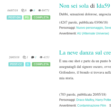
Non sei sola
di
Ida59
04/07/18
6
0
69771
Dubbi, sensazioni dolorose, angosci
POST-DH
PG
COMPLETA
(4247 parole, pubblicata 03/06/18)
Personaggi:
Nuovo personaggio
,
Seve
Avvertimenti:
AU (Alternate Universe)
La neve danza sul cr
20/05/18
1
1
4353
È una one shot e parte da un punto b
POST-CC
G
COMPLETA
assegnatagli dal signore oscuro, ovve
Grifondoro, il biondo si trovava nell
mia storia.
(703 parole, pubblicata 20/05/18)
Personaggi:
Draco Malfoy
,
Harry Potte
Avvertimenti:
Contaminazione Film
S