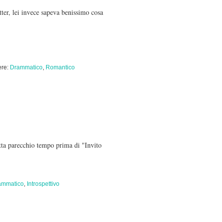
er, lei invece sapeva benissimo cosa
re:
Drammatico
,
Romantico
itta parecchio tempo prima di "Invito
ammatico
,
Introspettivo