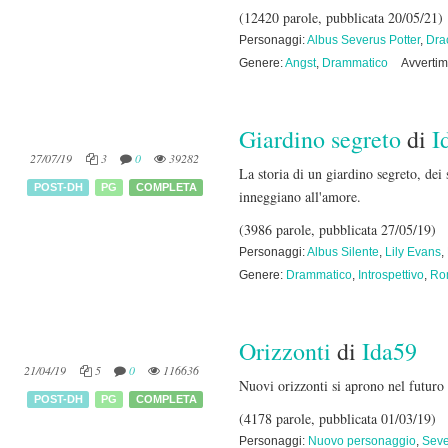
(12420 parole, pubblicata 20/05/21)
Personaggi:
Albus Severus Potter
,
Dra
Genere:
Angst
,
Drammatico
Avvertim
Giardino segreto
di
I
27/07/19
3
0
39282
La storia di un giardino segreto, dei 
POST-DH
PG
COMPLETA
inneggiano all'amore.
(3986 parole, pubblicata 27/05/19)
Personaggi:
Albus Silente
,
Lily Evans
,
Genere:
Drammatico
,
Introspettivo
,
Ro
Orizzonti
di
Ida59
21/04/19
5
0
116636
Nuovi orizzonti si aprono nel futuro 
POST-DH
PG
COMPLETA
(4178 parole, pubblicata 01/03/19)
Personaggi:
Nuovo personaggio
,
Seve