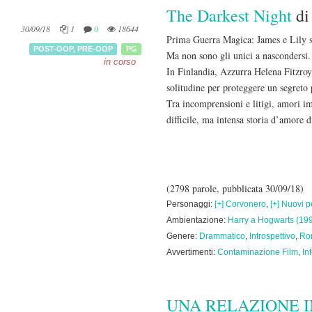
The Darkest Night
d
30/09/18
1
0
18644
Prima Guerra Magica: James e Lily s
POST-OOP
,
PRE-OOP
PG
Ma non sono gli unici a nascondersi.
in corso
In Finlandia, Azzurra Helena Fitzroy, 
solitudine per proteggere un segreto 
Tra incomprensioni e litigi, amori im
difficile, ma intensa storia d’amore 
(2798 parole, pubblicata 30/09/18)
Personaggi:
[+] Corvonero
,
[+] Nuovi 
Ambientazione:
Harry a Hogwarts (19
Genere:
Drammatico
,
Introspettivo
,
Ro
Avvertimenti:
Contaminazione Film
,
In
UNA RELAZIONE 