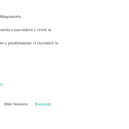
i Mangiamorte.
stretta a nascondersi e vivere in
to e parallelamente vi racconterò la
us
Sfide: Nessuno
[
Segnala
]