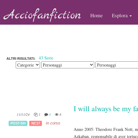
Acciofanfiction
Home
Esplora
43 Serie
ALTRI RISULTATI:
I will always be my f
11/11/24
1
0
8
in corso
POST-DH
NC17
Anno 2005: Theodore Frank Nott, nuov
Azkaban, responsabile di aver tortur