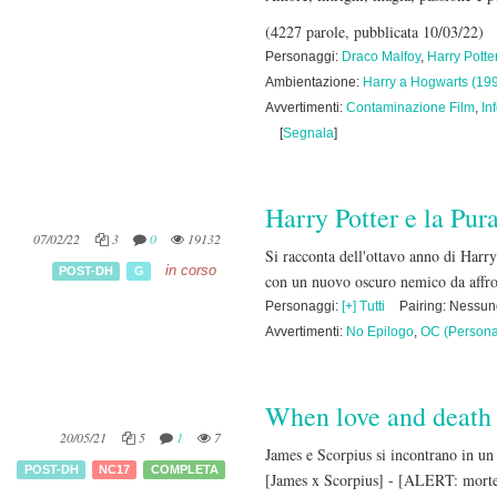
(4227 parole, pubblicata 10/03/22)
Personaggi:
Draco Malfoy
,
Harry Potte
Ambientazione:
Harry a Hogwarts (19
Avvertimenti:
Contaminazione Film
,
In
[
Segnala
]
Harry Potter e la Pu
07/02/22
3
0
19132
Si racconta dell'ottavo anno di Harry
in corso
POST-DH
G
con un nuovo oscuro nemico da affr
Personaggi:
[+] Tutti
Pairing: Nessu
Avvertimenti:
No Epilogo
,
OC (Persona
When love and death
20/05/21
5
1
7
James e Scorpius si incontrano in un 
POST-DH
NC17
COMPLETA
[James x Scorpius] - [ALERT: morte 