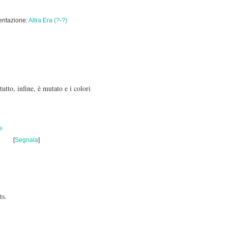
entazione:
Altra Era (?-?)
utto, infine, è mutato e i colori
e
[
Segnala
]
ts.