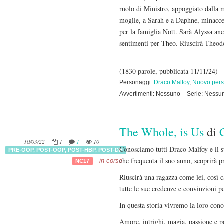
ruolo di Ministro, appoggiato dalla m
moglie, a Sarah e a Daphne, minaccer
per la famiglia Nott. Sarà Alyssa anc
sentimenti per Theo. Riuscirà Theodo
(1830 parole, pubblicata 11/11/24)
Personaggi:
Draco Malfoy
,
Nuovo per
Avvertimenti: Nessuno
Serie: Nessu
The Whole, is Us
di
10/03/22
1
1
10
Conosciamo tutti Draco Malfoy e il s
PRE-OOP
,
POST-OOP
,
POST-HBP
,
POST-DH
che frequenta il suo anno, scoprirà pr
in corso
NC17
Riuscirà una ragazza come lei, così c
tutte le sue credenze e convinzioni 
In questa storia vivremo la loro con
Amore, intrighi, magia, passione e po