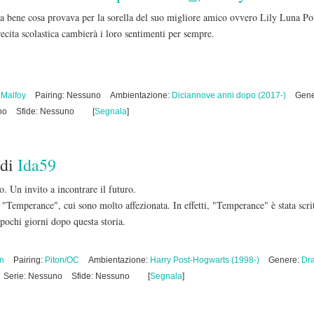
bene cosa provava per la sorella del suo migliore amico ovvero Lily Luna Pott
cita scolastica cambierà i loro sentimenti per sempre.
 Malfoy
Pairing: Nessuno
Ambientazione:
Diciannove anni dopo (2017-)
Gene
no
Sfide: Nessuno
[
Segnala
]
di
Ida59
o. Un invito a incontrare il futuro.
n "Temperance", cui sono molto affezionata. In effetti, "Temperance" è stata scr
pochi giorni dopo questa storia.
on
Pairing:
Piton/OC
Ambientazione:
Harry Post-Hogwarts (1998-)
Genere:
Dr
Serie: Nessuno
Sfide: Nessuno
[
Segnala
]