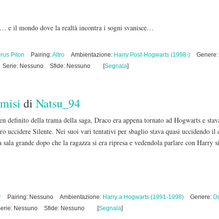
a… e il mondo dove la realtà incontra i sogni svanisce…
rus Piton
Pairing:
Altro
Ambientazione:
Harry Post-Hogwarts (1998-)
Genere
Serie: Nessuno
Sfide: Nessuno
[
Segnala
]
emisi
di
Natsu_94
en definito della trama della saga, Draco era appena tornato ad Hogwarts e sta
ro uccidere Silente. Nei suoi vari tentativi per sbaglio stava quasi uccidendo il
a sala grande dopo che la ragazza si era ripresa e vedendola parlare con Harry si
r
Pairing: Nessuno
Ambientazione:
Harry a Hogwarts (1991-1998)
Genere:
D
erie: Nessuno
Sfide: Nessuno
[
Segnala
]