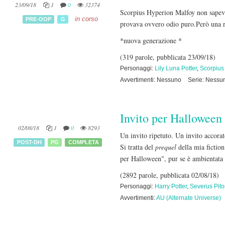
23/09/18
1
0
32374
Scorpius Hyperion Malfoy non sapeva 
in corso
PRE-OOP
G
provava ovvero odio puro.Però una re
*nuova generazione *
(319 parole, pubblicata 23/09/18)
Personaggi:
Lily Luna Potter
,
Scorpius
Avvertimenti: Nessuno
Serie: Nessu
Invito per Halloween
02/08/18
1
0
8293
Un invito ripetuto. Un invito accorat
POST-DH
PG
COMPLETA
Si tratta del
prequel
della mia fictio
per Halloween", pur se è ambientata 
(2892 parole, pubblicata 02/08/18)
Personaggi:
Harry Potter
,
Severus Pit
Avvertimenti:
AU (Alternate Universe)