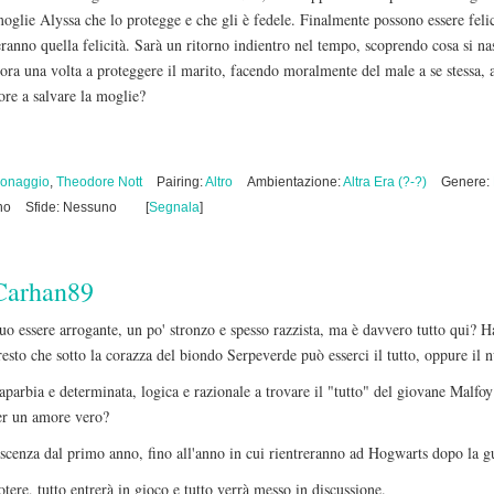
oglie Alyssa che lo protegge e che gli è fedele. Finalmente possono essere feli
anno quella felicità. Sarà un ritorno indientro nel tempo, scoprendo cosa si na
ora una volta a proteggere il marito, facendo moralmente del male a se stessa, 
re a salvare la moglie?
sonaggio
,
Theodore Nott
Pairing:
Altro
Ambientazione:
Altra Era (?-?)
Genere:
no
Sfide: Nessuno
[
Segnala
]
Carhan89
uo essere arrogante, un po' stronzo e spesso razzista, ma è davvero tutto qui?
esto che sotto la corazza del biondo Serpeverde può esserci il tutto, oppure il n
aparbia e determinata, logica e razionale a trovare il "tutto" del giovane Malfoy
per un amore vero?
oscenza dal primo anno, fino all'anno in cui rientreranno ad Hogwarts dopo la g
tere, tutto entrerà in gioco e tutto verrà messo in discussione.