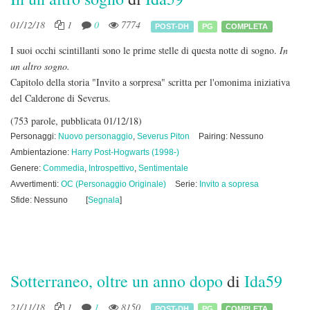
01/12/18
1
0
7774
POST-DH
PG
COMPLETA
I suoi occhi scintillanti sono le prime stelle di questa notte di sogno.
In
un altro sogno.
Capitolo della storia "Invito a sorpresa" scritta per l'omonima iniziativa
del Calderone di Severus.
(753 parole, pubblicata 01/12/18)
Personaggi:
Nuovo personaggio
,
Severus Piton
Pairing: Nessuno
Ambientazione:
Harry Post-Hogwarts (1998-)
Genere:
Commedia
,
Introspettivo
,
Sentimentale
Avvertimenti:
OC (Personaggio Originale)
Serie:
Invito a sopresa
Sfide: Nessuno
[
Segnala
]
Sotterraneo, oltre un anno dopo
di
Ida59
21/11/18
1
1
8150
POST-DH
PG
COMPLETA