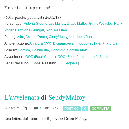
E ricordate, si fa per ridere!
(6311 parole, pubblicata 26/02/18)
Personaggi:
Astoria Greengrass Malfoy
,
Draco Malfoy
,
Ginny Weasley
,
Harry
Potter
,
Hermione Granger
,
Ron Weasley
Pairing:
Altro
,
Astoria/Draco
,
Ginny/Harry
,
Hermione/Ron
Ambientazione:
Altra Era (?-?)
,
Diciannove anni dopo (2017-)
,
[+] Più Ere
Genere:
Comico
,
Commedia
,
Generale
,
Sentimentale
Avvertimenti:
OOC (Fuori Canon)
,
OOC (Fuori Personaggio)
,
Slash
Serie: Nessuno
Sfide: Nessuno
[
Segnala
]
L'avvelenata
di
SendyMalfoy
26/02/18
1
1
3957
POST-CC
G
COMPLETA
Una lettera dal futuro per il giovane Draco Malfoy.