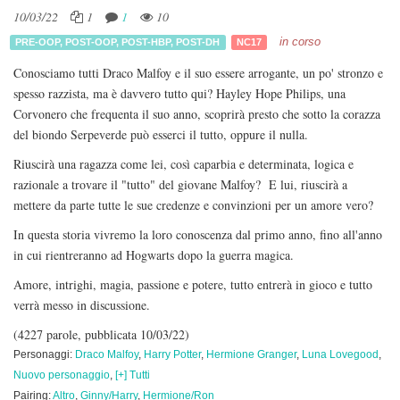
10/03/22
1
1
10
in corso
PRE-OOP
,
POST-OOP
,
POST-HBP
,
POST-DH
NC17
Conosciamo tutti Draco Malfoy e il suo essere arrogante, un po' stronzo e
spesso razzista, ma è davvero tutto qui? Hayley Hope Philips, una
Corvonero che frequenta il suo anno, scoprirà presto che sotto la corazza
del biondo Serpeverde può esserci il tutto, oppure il nulla.
Riuscirà una ragazza come lei, così caparbia e determinata, logica e
razionale a trovare il "tutto" del giovane Malfoy? E lui, riuscirà a
mettere da parte tutte le sue credenze e convinzioni per un amore vero?
In questa storia vivremo la loro conoscenza dal primo anno, fino all'anno
in cui rientreranno ad Hogwarts dopo la guerra magica.
Amore, intrighi, magia, passione e potere, tutto entrerà in gioco e tutto
verrà messo in discussione.
(4227 parole, pubblicata 10/03/22)
Personaggi:
Draco Malfoy
,
Harry Potter
,
Hermione Granger
,
Luna Lovegood
,
Nuovo personaggio
,
[+] Tutti
Pairing:
Altro
,
Ginny/Harry
,
Hermione/Ron