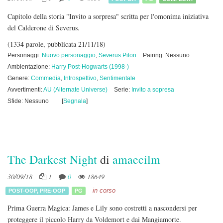
Capitolo della storia "Invito a sorpresa" scritta per l'omonima iniziativa
del Calderone di Severus.
(1334 parole, pubblicata 21/11/18)
Personaggi:
Nuovo personaggio
,
Severus Piton
Pairing: Nessuno
Ambientazione:
Harry Post-Hogwarts (1998-)
Genere:
Commedia
,
Introspettivo
,
Sentimentale
Avvertimenti:
AU (Alternate Universe)
Serie:
Invito a sopresa
Sfide: Nessuno
[
Segnala
]
The Darkest Night
di
amaecilm
30/09/18
1
0
18649
in corso
POST-OOP
,
PRE-OOP
PG
Prima Guerra Magica: James e Lily sono costretti a nascondersi per
proteggere il piccolo Harry da Voldemort e dai Mangiamorte.