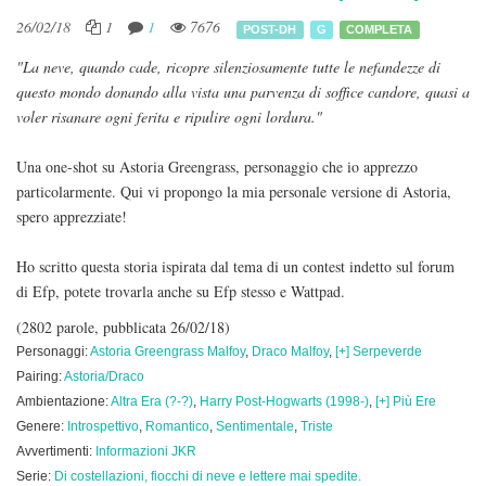
26/02/18
1
1
7676
POST-DH
G
COMPLETA
"La neve, quando cade, ricopre silenziosamente tutte le nefandezze di
questo mondo donando alla vista una parvenza di soffice candore, quasi a
voler risanare ogni ferita e ripulire ogni lordura."
Una one-shot su Astoria Greengrass, personaggio che io apprezzo
particolarmente. Qui vi propongo la mia personale versione di Astoria,
spero apprezziate!
Ho scritto questa storia ispirata dal tema di un contest indetto sul forum
di Efp, potete trovarla anche su Efp stesso e Wattpad.
(2802 parole, pubblicata 26/02/18)
Personaggi:
Astoria Greengrass Malfoy
,
Draco Malfoy
,
[+] Serpeverde
Pairing:
Astoria/Draco
Ambientazione:
Altra Era (?-?)
,
Harry Post-Hogwarts (1998-)
,
[+] Più Ere
Genere:
Introspettivo
,
Romantico
,
Sentimentale
,
Triste
Avvertimenti:
Informazioni JKR
Serie:
Di costellazioni, fiocchi di neve e lettere mai spedite.