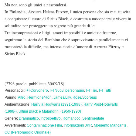
Ma non sono gli unici a nascondersi.
In Finlandia, Azzurra Helena Fitzroy, l’unica persona che sia mai riuscita
a conquistare il cuore di Sirius Black, è costretta a nascondersi e vivere in
solitudine per proteggere un segreto più grande di lei.
Tra incomprensioni e litigi, amori impossibili e amicizie fraterne,
seguiremo la storia del Bambino che è sopravvissuto e parallelamente vi
racconterò la difficile, ma intensa storia d’amore di Azzurra Fitzroy e
Sirius Black.
(2798 parole, pubblicata 30/09/18)
Personaggi:
[+] Corvonero
,
[+] Nuovi personaggi
,
[+] Trio
,
[+] Tutti
Pairing:
Altro
,
Hermione/Ron
,
James/Lily
,
Rose/Scorpius
Ambientazione:
Harry a Hogwarts (1991-1998)
,
Harry Post-Hogwarts
(1998-)
,
Ultimi Black e Malandrini (1950-1990)
Genere:
Drammatico
,
Introspettivo
,
Romantico
,
Sentimentale
Avvertimenti:
Contaminazione Film
,
Informazioni JKR
,
Momento Mancante
,
OC (Personaggio Originale)