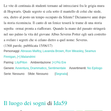
Le vite di centinaia di studenti tornano ad intrecciarsi fra le grigia mura
di Hogwarts. Quale segreto si cela sotto il mantello di colui che siede,
ora, dietro al posto un tempo occupato da Silente? Diciannove anni dopo
la storia ricomincia. Il canto di un fenice tesserà le trame di una storia
sepolta ormai pronta a riaffiorare. Quando la mano del passato stringerà
nel suo palmo la vita del giovane Albus Severus Potter egli sarà costretto
a svelare i segreti che si celano dietro a quel nome: Severus.
(1368 parole, pubblicata 15/06/17)
Personaggi:
Abraxas Malfoy
,
Lavanda Brown
,
Ron Weasley
,
Seamus
Finnigan
,
[+] Malandrini
Pairing:
Lily/Piton
Ambientazione:
[+] Più Ere
Genere:
Avventura
,
Drammatico
,
Sentimentale
Avvertimenti:
No Epilogo
Serie: Nessuno
Sfide: Nessuno
[
Segnala
]
Il luogo dei sogni
di
Ida59