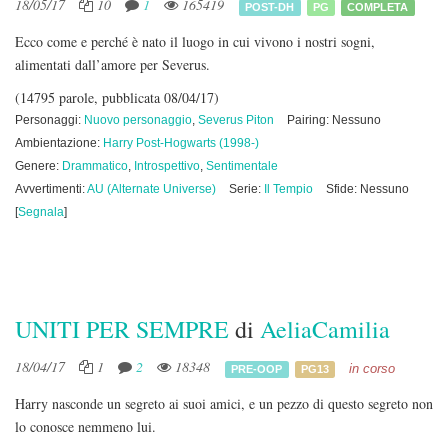
18/05/17
10
1
165419
POST-DH
PG
COMPLETA
Ecco come e perché è nato il luogo in cui vivono i nostri sogni,
alimentati dall’amore per Severus.
(14795 parole, pubblicata 08/04/17)
Personaggi:
Nuovo personaggio
,
Severus Piton
Pairing: Nessuno
Ambientazione:
Harry Post-Hogwarts (1998-)
Genere:
Drammatico
,
Introspettivo
,
Sentimentale
Avvertimenti:
AU (Alternate Universe)
Serie:
Il Tempio
Sfide: Nessuno
[
Segnala
]
UNITI PER SEMPRE
di
AeliaCamilia
18/04/17
1
2
18348
in corso
PRE-OOP
PG13
Harry nasconde un segreto ai suoi amici, e un pezzo di questo segreto non
lo conosce nemmeno lui.