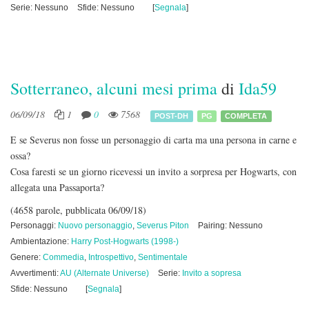
Serie: Nessuno
Sfide: Nessuno
[
Segnala
]
Sotterraneo, alcuni mesi prima
di
Ida59
06/09/18
1
0
7568
POST-DH
PG
COMPLETA
E se Severus non fosse un personaggio di carta ma una persona in carne e
ossa?
Cosa faresti se un giorno ricevessi un invito a sorpresa per Hogwarts, con
allegata una Passaporta?
(4658 parole, pubblicata 06/09/18)
Personaggi:
Nuovo personaggio
,
Severus Piton
Pairing: Nessuno
Ambientazione:
Harry Post-Hogwarts (1998-)
Genere:
Commedia
,
Introspettivo
,
Sentimentale
Avvertimenti:
AU (Alternate Universe)
Serie:
Invito a sopresa
Sfide: Nessuno
[
Segnala
]