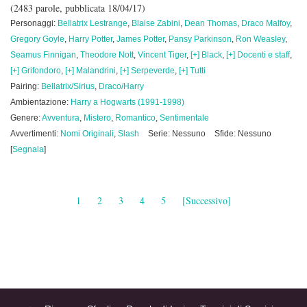
(2483 parole, pubblicata 18/04/17)
Personaggi:
Bellatrix Lestrange
,
Blaise Zabini
,
Dean Thomas
,
Draco Malfoy
,
Gregory Goyle
,
Harry Potter
,
James Potter
,
Pansy Parkinson
,
Ron Weasley
,
Seamus Finnigan
,
Theodore Nott
,
Vincent Tiger
,
[+] Black
,
[+] Docenti e staff
,
[+] Grifondoro
,
[+] Malandrini
,
[+] Serpeverde
,
[+] Tutti
Pairing:
Bellatrix/Sirius
,
Draco/Harry
Ambientazione:
Harry a Hogwarts (1991-1998)
Genere:
Avventura
,
Mistero
,
Romantico
,
Sentimentale
Avvertimenti:
Nomi Originali
,
Slash
Serie: Nessuno
Sfide: Nessuno
[
Segnala
]
1
2
3
4
5
[Successivo]