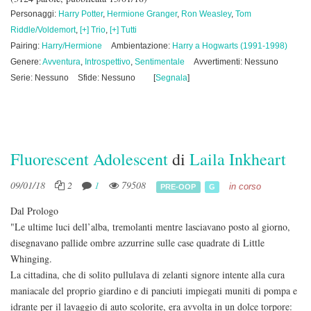
Personaggi:
Harry Potter
,
Hermione Granger
,
Ron Weasley
,
Tom
Riddle/Voldemort
,
[+] Trio
,
[+] Tutti
Pairing:
Harry/Hermione
Ambientazione:
Harry a Hogwarts (1991-1998)
Genere:
Avventura
,
Introspettivo
,
Sentimentale
Avvertimenti: Nessuno
Serie: Nessuno
Sfide: Nessuno
[
Segnala
]
Fluorescent Adolescent
di
Laila Inkheart
09/01/18
2
1
79508
in corso
PRE-OOP
G
Dal Prologo
"Le ultime luci dell’alba, tremolanti mentre lasciavano posto al giorno,
disegnavano pallide ombre azzurrine sulle case quadrate di Little
Whinging.
La cittadina, che di solito pullulava di zelanti signore intente alla cura
maniacale del proprio giardino e di panciuti impiegati muniti di pompa e
idrante per il lavaggio di auto scolorite, era avvolta in un dolce torpore: