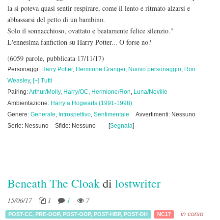
la si poteva quasi sentir respirare, come il lento e ritmato alzarsi e
abbassarsi del petto di un bambino.
Solo il sonnacchioso, ovattato e beatamente felice silenzio."
L'ennesima fanfiction su Harry Potter... O forse no?
(6059 parole, pubblicata 17/11/17)
Personaggi:
Harry Potter
,
Hermione Granger
,
Nuovo personaggio
,
Ron
Weasley
,
[+] Tutti
Pairing:
Arthur/Molly
,
Harry/OC
,
Hermione/Ron
,
Luna/Neville
Ambientazione:
Harry a Hogwarts (1991-1998)
Genere:
Generale
,
Introspettivo
,
Sentimentale
Avvertimenti: Nessuno
Serie: Nessuno
Sfide: Nessuno
[
Segnala
]
Beneath The Cloak
di
lostwriter
15/06/17
1
1
7
in corso
POST-CC
,
PRE-OOP
,
POST-OOP
,
POST-HBP
,
POST-DH
NC17