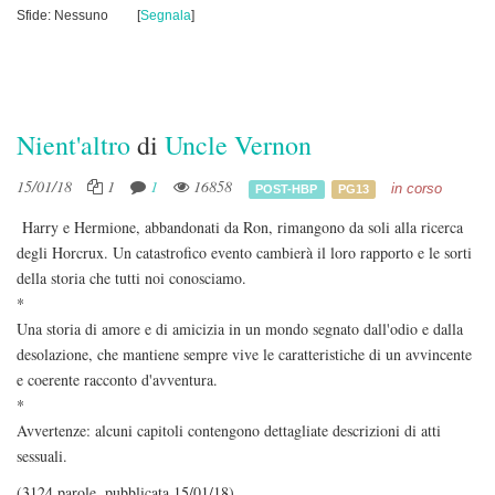
Sfide: Nessuno
[
Segnala
]
Nient'altro
di
Uncle Vernon
15/01/18
1
1
16858
in corso
POST-HBP
PG13
Harry e Hermione, abbandonati da Ron, rimangono da soli alla ricerca
degli Horcrux. Un catastrofico evento cambierà il loro rapporto e le sorti
della storia che tutti noi conosciamo.
*
Una storia di amore e di amicizia in un mondo segnato dall'odio e dalla
desolazione, che mantiene sempre vive le caratteristiche di un avvincente
e coerente racconto d'avventura.
*
Avvertenze: alcuni capitoli contengono dettagliate descrizioni di atti
sessuali.
(3124 parole, pubblicata 15/01/18)