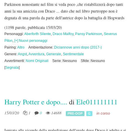
Parkinson nonostante nel film si veda poco ,che ristabilizzerà dopo tanti
anni la sua amicizia con Draco ... dato che nel libro purtroppo non è
degnata di una parola da parte dell'autrice dopo la battaglia di Hogwards
(1198 parole, pubblicata 15/03/20)
Personaggi:
Aberforth Silente
,
Draco Malfoy
,
Pansy Parkinson
,
Severus
Piton
,
[+] Nuovi personaggi
Pairing:
Altro
Ambientazione:
Diciannove anni dopo (2017-)
Genere:
Angst
,
Avventura
,
Generale
,
Sentimentale
Avvertimenti:
Nomi Originali
Serie: Nessuno
Sfide: Nessuno
[
Segnala
]
Harry Potter e dopo....
di
Ele011111111
15/03/20
1
0
14688
in corso
PRE-OOP
G
Ispirato alle vicende della maledizione dell'erede dove Draco è adulto e si