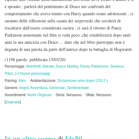
è sposato , parlerà del pentimento di Draco nei confronti del
comportamento che aveva tenuto con Harry quando erano adolescenti , ci
saranno delle riflessioni sulla casata dei serpeverde che cercherà di
riscattarsi dall'essere considerata oscura , ci sarà il ritorno di Pansy
Parkinson nonostante nel film si veda poco ,che ristabilizzerà dopo tanti
anni la sua amicizia con Draco ... dato che nel libro purtroppo non è
degnata di una parola da parte dell'autrice dopo la battaglia di Hogwards
(1198 parole, pubblicata 15/03/20)
Personaggi:
Aberforth Silente
,
Draco Malfoy
,
Pansy Parkinson
,
Severus
Piton
,
[+] Nuovi personaggi
Pairing:
Altro
Ambientazione:
Diciannove anni dopo (2017-)
Genere:
Angst
,
Avventura
,
Generale
,
Sentimentale
Avvertimenti:
Nomi Originali
Serie: Nessuno
Sfide: Nessuno
[
Segnala
]
In un altro sogno
di
Ida59