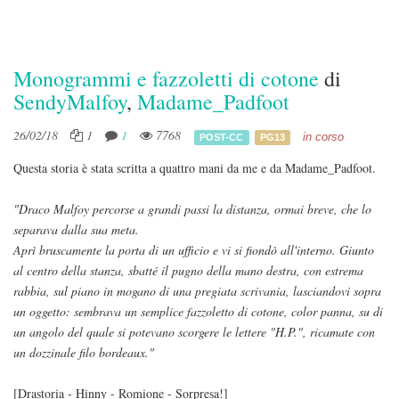
Monogrammi e fazzoletti di cotone
di
SendyMalfoy
,
Madame_Padfoot
26/02/18
1
1
7768
in corso
POST-CC
PG13
Questa storia è stata scritta a quattro mani da me e da Madame_Padfoot.
"Draco Malfoy percorse a grandi passi la distanza, ormai breve, che lo
separava dalla sua meta.
Aprì bruscamente la porta di un ufficio e vi si fiondò all'interno. Giunto
al centro della stanza, sbatté il pugno della mano destra, con estrema
rabbia, sul piano in mogano di una pregiata scrivania, lasciandovi sopra
un oggetto: sembrava un semplice fazzoletto di cotone, color panna, su di
un angolo del quale si potevano scorgere le lettere "H.P.", ricamate con
un dozzinale filo bordeaux."
[Drastoria - Hinny - Romione - Sorpresa!]