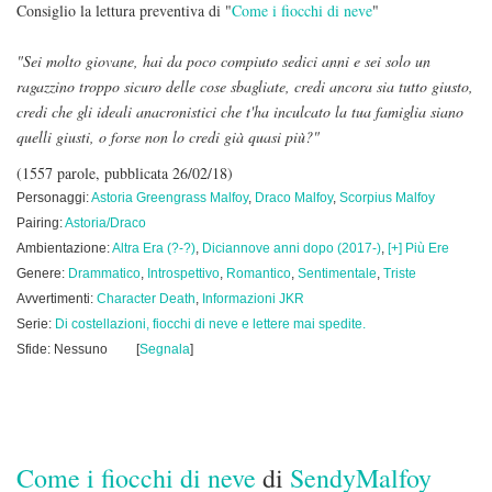
Consiglio la lettura preventiva di "
Come i fiocchi di neve
"
"Sei molto giovane, hai da poco compiuto sedici anni e sei solo un
ragazzino troppo sicuro delle cose sbagliate, credi ancora sia tutto giusto,
credi che gli ideali anacronistici che t'ha inculcato la tua famiglia siano
quelli giusti, o forse non lo credi già quasi più?"
(1557 parole, pubblicata 26/02/18)
Personaggi:
Astoria Greengrass Malfoy
,
Draco Malfoy
,
Scorpius Malfoy
Pairing:
Astoria/Draco
Ambientazione:
Altra Era (?-?)
,
Diciannove anni dopo (2017-)
,
[+] Più Ere
Genere:
Drammatico
,
Introspettivo
,
Romantico
,
Sentimentale
,
Triste
Avvertimenti:
Character Death
,
Informazioni JKR
Serie:
Di costellazioni, fiocchi di neve e lettere mai spedite.
Sfide: Nessuno
[
Segnala
]
Come i fiocchi di neve
di
SendyMalfoy