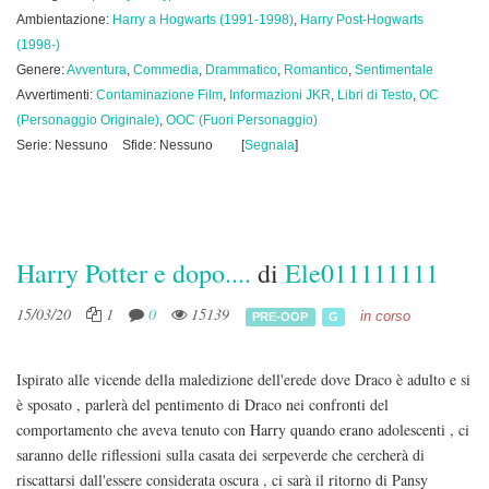
Ambientazione:
Harry a Hogwarts (1991-1998)
,
Harry Post-Hogwarts
(1998-)
Genere:
Avventura
,
Commedia
,
Drammatico
,
Romantico
,
Sentimentale
Avvertimenti:
Contaminazione Film
,
Informazioni JKR
,
Libri di Testo
,
OC
(Personaggio Originale)
,
OOC (Fuori Personaggio)
Serie: Nessuno
Sfide: Nessuno
[
Segnala
]
Harry Potter e dopo....
di
Ele011111111
15/03/20
1
0
15139
in corso
PRE-OOP
G
Ispirato alle vicende della maledizione dell'erede dove Draco è adulto e si
è sposato , parlerà del pentimento di Draco nei confronti del
comportamento che aveva tenuto con Harry quando erano adolescenti , ci
saranno delle riflessioni sulla casata dei serpeverde che cercherà di
riscattarsi dall'essere considerata oscura , ci sarà il ritorno di Pansy