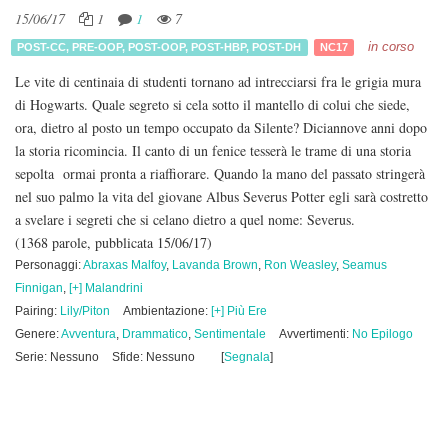
15/06/17
1
1
7
in corso
POST-CC
,
PRE-OOP
,
POST-OOP
,
POST-HBP
,
POST-DH
NC17
Le vite di centinaia di studenti tornano ad intrecciarsi fra le grigia mura
di Hogwarts. Quale segreto si cela sotto il mantello di colui che siede,
ora, dietro al posto un tempo occupato da Silente? Diciannove anni dopo
la storia ricomincia. Il canto di un fenice tesserà le trame di una storia
sepolta ormai pronta a riaffiorare. Quando la mano del passato stringerà
nel suo palmo la vita del giovane Albus Severus Potter egli sarà costretto
a svelare i segreti che si celano dietro a quel nome: Severus.
(1368 parole, pubblicata 15/06/17)
Personaggi:
Abraxas Malfoy
,
Lavanda Brown
,
Ron Weasley
,
Seamus
Finnigan
,
[+] Malandrini
Pairing:
Lily/Piton
Ambientazione:
[+] Più Ere
Genere:
Avventura
,
Drammatico
,
Sentimentale
Avvertimenti:
No Epilogo
Serie: Nessuno
Sfide: Nessuno
[
Segnala
]