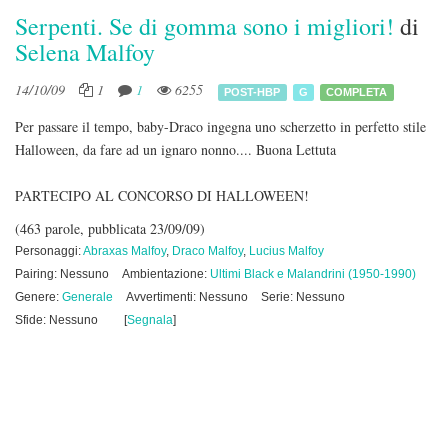
Serpenti. Se di gomma sono i migliori!
di
Selena Malfoy
14/10/09
1
1
6255
POST-HBP
G
COMPLETA
Per passare il tempo, baby-Draco ingegna uno scherzetto in perfetto stile
Halloween, da fare ad un ignaro nonno.... Buona Lettuta
PARTECIPO AL CONCORSO DI HALLOWEEN!
(463 parole, pubblicata 23/09/09)
Personaggi:
Abraxas Malfoy
,
Draco Malfoy
,
Lucius Malfoy
Pairing: Nessuno
Ambientazione:
Ultimi Black e Malandrini (1950-1990)
Genere:
Generale
Avvertimenti: Nessuno
Serie: Nessuno
Sfide: Nessuno
[
Segnala
]