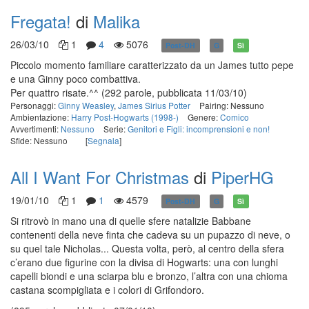
Fregata!
di
Malika
26/03/10
1
4
5076
Post-DH
G
Sì
Piccolo momento familiare caratterizzato da un James tutto pepe
e una Ginny poco combattiva.
Per quattro risate.^^
(292 parole, pubblicata 11/03/10)
Personaggi:
Ginny Weasley
,
James Sirius Potter
Pairing: Nessuno
Ambientazione:
Harry Post-Hogwarts (1998-)
Genere:
Comico
Avvertimenti:
Nessuno
Serie:
Genitori e Figli: incomprensioni e non!
Sfide: Nessuno
[
Segnala
]
All I Want For Christmas
di
PiperHG
19/01/10
1
1
4579
Post-DH
G
Sì
Si ritrovò in mano una di quelle sfere natalizie Babbane
contenenti della neve finta che cadeva su un pupazzo di neve, o
su quel tale Nicholas... Questa volta, però, al centro della sfera
c’erano due figurine con la divisa di Hogwarts: una con lunghi
capelli biondi e una sciarpa blu e bronzo, l’altra con una chioma
castana scompigliata e i colori di Grifondoro.