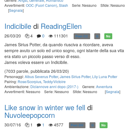
Genere:
Angst
,
Generale
,
Romantico
Avvertimenti:
OOC (Fuori Canon)
,
Slash
Serie: Nessuno
Sfide: Nessuno
[
Segnala
]
Indicibile
di
ReadingEllen
26/03/20
4
0
111301
Post-CC
G
No
James Sirius Potter, da quando riusciva a ricordare, aveva
sempre avuto un solo ed unico sogno, ogni istante della sua vita
era stato un piccolo passo verso di esso.
James voleva essere un Indicibile.
(7033 parole, pubblicata 26/03/20)
Personaggi:
Albus Severus Potter
,
James Sirius Potter
,
Lily Luna Potter
Pairing:
Rose/Scorpius
,
Teddy/Victoire
Ambientazione:
Diciannove anni dopo (2017-)
Genere:
Avventura
Avvertimenti: Nessuno
Serie: Nessuno
Sfide: Nessuno
[
Segnala
]
Like snow in winter we fell
di
Nuvoleepopcorn
30/07/16
1
1
4577
Post-DH
G
No