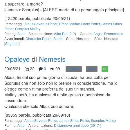
a superare la morte?
[James x Scorpius] - [ALERT: morte di un personaggio principale]
(12420 parole, pubblicata 20/05/21)
Personaggi:
Albus Severus Potter
,
Draco Malfoy
,
Harry Potter
,
James Sirius
Potter
,
Scorpius Malfoy
Pairing:
Altro
Ambientazione:
Altra Era (?-?)
Genere:
Angst
,
Drammatico
Avvertimenti:
Character Death
,
Slash
Serie: Nessuno
Sfide: Nessuno
[
Segnala
]
Opaleye
di
Nemesis_
20/05/21
22
0
99
Post-DH
NC17
Sì
Albus, fin dal suo primo giorno di scuola, ha una cotta per
Scorpius che non solo non lo prende in considerazione, ma lo
elegge come vittima preferita dei suoi tiri mancini.
Malfoy, però, ha qualcosa di molto grosso e pericoloso da
nascondere.
Qualcosa che solo Albus può domare.
(83859 parole, pubblicata 26/09/18)
Personaggi:
Albus Severus Potter
,
James Sirius Potter
,
Scorpius Malfoy
Pairing:
Altro
Ambientazione:
Diciannove anni dopo (2017-)