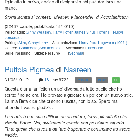
figlioletta in arrivo, decide di rivolgersi a chi può dar loro una
mano.
Storia iscritta al contest: "Mestieri e faccende!" di Acciofanfiction
(32437 parole, pubblicata 18/10/10)
Personaggi:
Ginny Weasley
,
Harry Potter
,
James Sirius Potter
,
[+] Nuovi
personaggi
Pairing:
Altro
,
Ginny/Harry
Ambientazione:
Harry Post-Hogwarts (1998-)
Genere:
Commedia
,
Sentimentale
Avvertimenti:
Nessuno
Serie: Nessuno
Sfide: Nessuno
[
Segnala
]
Puffola Pigmea
di
Nasreen
31/05/10
1
13
9722
Post-DH
PG13
Sì
Questa è una fanfiction un po' diversa da tutte quelle che ho
scritte fino ad ora. Ho provato a giocare un po' con un nuovo stile.
La mia Beta dice che ci sono riuscita, non lo so. Spero ma
attendo il vostro giudizio.
La morte è una cosa difficile da accettare, forse più difficile che
viverla. Forse. Noi, ovviamente questo non possiamo saperlo.
Tutto quello che ci resta da fare è sperare e continuare ad avere
freddo
.