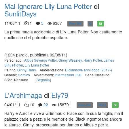
Mai Ignorare Lily Luna Potter
di
SunlitDays
11/08/11
1
5
6367
Post-DH
G
Sì
La prima magia accidentale di Lily Luna Potter. Non esattamente
quello che ci si potrebbe aspettare.
(1204 parole, pubblicata 02/08/11)
Personaggi:
Albus Severus Potter
,
Ginny Weasley
,
Harry Potter
,
James
Sirius Potter
,
Lily Luna Potter
Pairing:
Ginny/Harry
Ambientazione:
Diciannove anni dopo (2017-)
Genere:
Comico
Avvertimenti:
Informazioni JKR
Serie: Nessuno
Sfide: Nessuno
[
Segnala
]
L'Archimaga
di
Ely79
04/01/11
10
22
158791
Post-DH
PG13
Sì
Harry è Auror e vive a Grimmauld Place con la sua famiglia, ma il
palazzo cade a pezzi e le memorie dei Black ingombrano ancora
le stanze. Ginny, preoccupata per James e Albus e per la