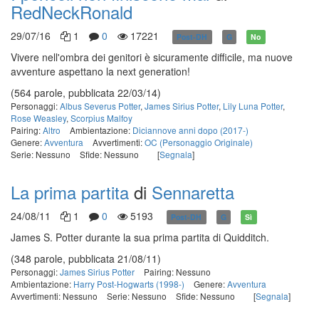
RedNeckRonald
29/07/16
1
0
17221
Post-DH
G
No
Vivere nell'ombra dei genitori è sicuramente difficile, ma nuove
avventure aspettano la next generation!
(564 parole, pubblicata 22/03/14)
Personaggi:
Albus Severus Potter
,
James Sirius Potter
,
Lily Luna Potter
,
Rose Weasley
,
Scorpius Malfoy
Pairing:
Altro
Ambientazione:
Diciannove anni dopo (2017-)
Genere:
Avventura
Avvertimenti:
OC (Personaggio Originale)
Serie: Nessuno
Sfide: Nessuno
[
Segnala
]
La prima partita
di
Sennaretta
24/08/11
1
0
5193
Post-DH
G
Sì
James S. Potter durante la sua prima partita di Quidditch.
(348 parole, pubblicata 21/08/11)
Personaggi:
James Sirius Potter
Pairing: Nessuno
Ambientazione:
Harry Post-Hogwarts (1998-)
Genere:
Avventura
Avvertimenti: Nessuno
Serie: Nessuno
Sfide: Nessuno
[
Segnala
]