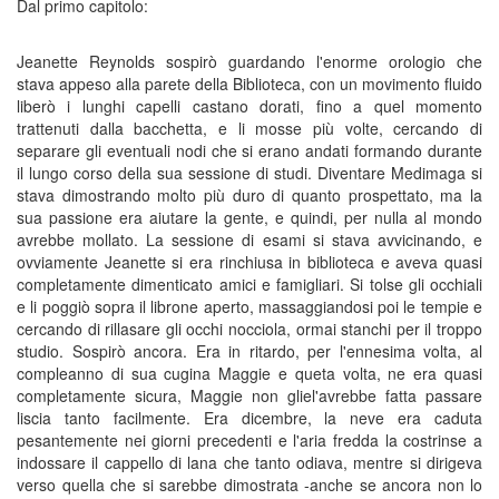
Dal primo capitolo:
Jeanette Reynolds sospirò guardando l'enorme orologio che
stava appeso alla parete della Biblioteca, con un movimento fluido
liberò i lunghi capelli castano dorati, fino a quel momento
trattenuti dalla bacchetta, e li mosse più volte, cercando di
separare gli eventuali nodi che si erano andati formando durante
il lungo corso della sua sessione di studi. Diventare Medimaga si
stava dimostrando molto più duro di quanto prospettato, ma la
sua passione era aiutare la gente, e quindi, per nulla al mondo
avrebbe mollato. La sessione di esami si stava avvicinando, e
ovviamente Jeanette si era rinchiusa in biblioteca e aveva quasi
completamente dimenticato amici e famigliari. Si tolse gli occhiali
e li poggiò sopra il librone aperto, massaggiandosi poi le tempie e
cercando di rillasare gli occhi nocciola, ormai stanchi per il troppo
studio. Sospirò ancora. Era in ritardo, per l'ennesima volta, al
compleanno di sua cugina Maggie e queta volta, ne era quasi
completamente sicura, Maggie non gliel'avrebbe fatta passare
liscia tanto facilmente. Era dicembre, la neve era caduta
pesantemente nei giorni precedenti e l'aria fredda la costrinse a
indossare il cappello di lana che tanto odiava, mentre si dirigeva
verso quella che si sarebbe dimostrata -anche se ancora non lo