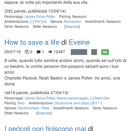
sapeva -la notte più importante della sua vita.
(592 parole, pubblicata 13/09/14)
Personaggi:
James Sirius Potter
Pairing: Nessuno
Ambientazione:
[+] Più Ere
Genere:
Romantico
Avvertimenti: Nessuno
Serie: Nessuno
Sfide: Nessuno
[
Segnala
]
How to save a life
di
Eveine
29/07/16
2
0
12487
Post-DH
G
No
A volte, quando tutto sembra andare storto, quando sei sull'orlo di
un baratro, le uniche persone che possono salvarti sono i tuoi
amici.
Charlotte Paciock, Noah Baston e James Potter: tre amici, una
storia.
(4618 parole, pubblicata 27/04/14)
Personaggi:
James Sirius Potter
,
Nuovo personaggio
,
[+] Next-Gen
Pairing:
Altro
Ambientazione:
Diciannove anni dopo (2017-)
Genere:
Sentimentale
,
Triste
Avvertimenti: Nessuno
Serie: Nessuno
Sfide: Nessuno
[
Segnala
]
I pericoli non finiscono mai
di