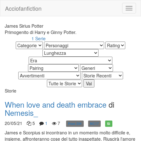
Acciofanfiction
James Sirius Potter
Primogenito di Harry e Ginny Potter.
1 Serie
Altri risultati:
Storie
When love and death embrace
di
Nemesis_
20/05/21
5
1
7
Post-DH
NC17
Sì
James e Scorpius si incontrano in un momento molto difficile e,
insieme, affronteranno cose del tutto inaspettate. Riuscirà l'amore