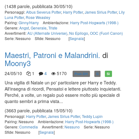
(1438 parole, pubblicata 30/05/10)
Personaggi:
Albus Severus Potter
,
Harry Potter
,
James Sirius Potter
,
Lily
Luna Potter
,
Rose Weasley
Pairing:
Ginny/Harry
Ambientazione:
Harry Post-Hogwarts (1998-)
Genere:
Angst
,
Generale
,
Triste
Avvertimenti:
AU (Alternate Universe)
,
No Epilogo
,
OOC (Fuori Canon)
Serie: Nessuno
Sfide: Nessuno
[
Segnala
]
Maestri, Patroni e Malandrini.
di
Moony3
24/05/10
1
4
5170
Post-DH
G
Sì
Una vigilia di Natale un po' particolare per Harry e Teddy.
All'insegna di ricordi, Pensatoi e lettere piuttosto inquietanti.
Perché, a volte, un regalo può essere molto più speciale di
quanto sembri a prima vista...
(3663 parole, pubblicata 15/05/10)
Personaggi:
Harry Potter
,
James Sirius Potter
,
Teddy Lupin
Pairing: Nessuno
Ambientazione:
Harry Post-Hogwarts (1998-)
Genere:
Commedia
Avvertimenti:
Nessuno
Serie: Nessuno
Sfide: Nessuno
[
Segnala
]