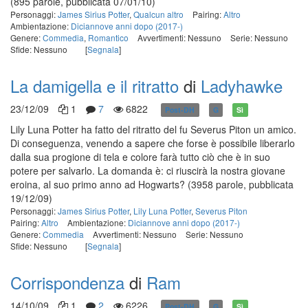
(895 parole, pubblicata 07/01/10)
Personaggi:
James Sirius Potter
,
Qualcun altro
Pairing:
Altro
Ambientazione:
Diciannove anni dopo (2017-)
Genere:
Commedia
,
Romantico
Avvertimenti: Nessuno
Serie: Nessuno
Sfide: Nessuno
[
Segnala
]
La damigella e il ritratto
di
Ladyhawke
23/12/09
1
7
6822
Post-DH
G
Sì
Lily Luna Potter ha fatto del ritratto del fu Severus Piton un amico.
Di conseguenza, venendo a sapere che forse è possibile liberarlo
dalla sua progione di tela e colore farà tutto ciò che è in suo
potere per salvarlo. La domanda è: ci riuscirà la nostra giovane
eroina, al suo primo anno ad Hogwarts?
(3958 parole, pubblicata
19/12/09)
Personaggi:
James Sirius Potter
,
Lily Luna Potter
,
Severus Piton
Pairing:
Altro
Ambientazione:
Diciannove anni dopo (2017-)
Genere:
Commedia
Avvertimenti: Nessuno
Serie: Nessuno
Sfide: Nessuno
[
Segnala
]
Corrispondenza
di
Ram
14/10/09
1
2
6226
Post-DH
G
Sì