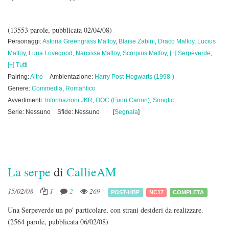
(13553 parole, pubblicata 02/04/08)
Personaggi:
Astoria Greengrass Malfoy
,
Blaise Zabini
,
Draco Malfoy
,
Lucius
Malfoy
,
Luna Lovegood
,
Narcissa Malfoy
,
Scorpius Malfoy
,
[+] Serpeverde
,
[+] Tutti
Pairing:
Altro
Ambientazione:
Harry Post-Hogwarts (1998-)
Genere:
Commedia
,
Romantico
Avvertimenti:
Informazioni JKR
,
OOC (Fuori Canon)
,
Songfic
Serie: Nessuno
Sfide: Nessuno
[
Segnala
]
La serpe
di
CallieAM
15/02/08
1
2
269
POST-HBP
NC17
COMPLETA
Una Serpeverde un po' particolare, con strani desideri da realizzare.
(2564 parole, pubblicata 06/02/08)