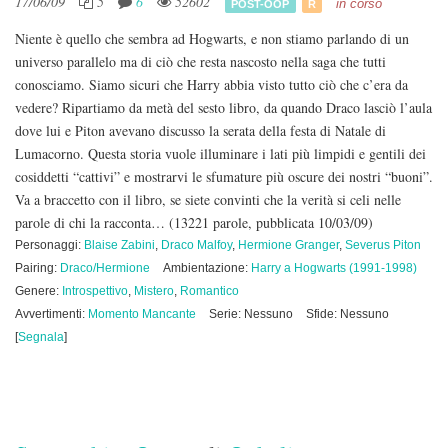
17/06/09
5
6
52602
in corso
POST-OOP
R
Niente è quello che sembra ad Hogwarts, e non stiamo parlando di un
universo parallelo ma di ciò che resta nascosto nella saga che tutti
conosciamo. Siamo sicuri che Harry abbia visto tutto ciò che c’era da
vedere? Ripartiamo da metà del sesto libro, da quando Draco lasciò l’aula
dove lui e Piton avevano discusso la serata della festa di Natale di
Lumacorno. Questa storia vuole illuminare i lati più limpidi e gentili dei
cosiddetti “cattivi” e mostrarvi le sfumature più oscure dei nostri “buoni”.
Va a braccetto con il libro, se siete convinti che la verità si celi nelle
parole di chi la racconta…
(13221 parole, pubblicata 10/03/09)
Personaggi:
Blaise Zabini
,
Draco Malfoy
,
Hermione Granger
,
Severus Piton
Pairing:
Draco/Hermione
Ambientazione:
Harry a Hogwarts (1991-1998)
Genere:
Introspettivo
,
Mistero
,
Romantico
Avvertimenti:
Momento Mancante
Serie: Nessuno
Sfide: Nessuno
[
Segnala
]