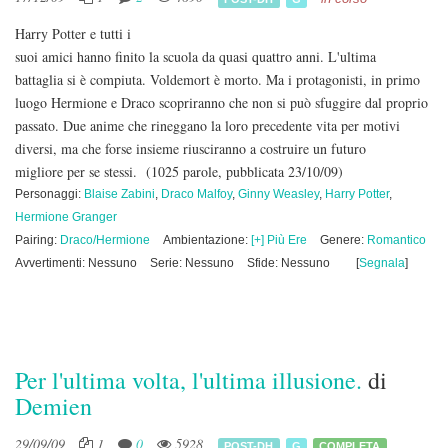
Harry Potter e tutti i
suoi amici hanno finito la scuola da quasi quattro anni. L'ultima
battaglia si è compiuta. Voldemort è morto. Ma i protagonisti, in primo
luogo Hermione e Draco scopriranno che non si può sfuggire dal proprio
passato. Due anime che rineggano la loro precedente vita per motivi
diversi, ma che forse insieme riusciranno a costruire un futuro
migliore per se stessi.
(1025 parole, pubblicata 23/10/09)
Personaggi:
Blaise Zabini
,
Draco Malfoy
,
Ginny Weasley
,
Harry Potter
,
Hermione Granger
Pairing:
Draco/Hermione
Ambientazione:
[+] Più Ere
Genere:
Romantico
Avvertimenti: Nessuno
Serie: Nessuno
Sfide: Nessuno
[
Segnala
]
Per l'ultima volta, l'ultima illusione.
di
Demien
29/09/09
1
0
5928
POST-DH
G
COMPLETA