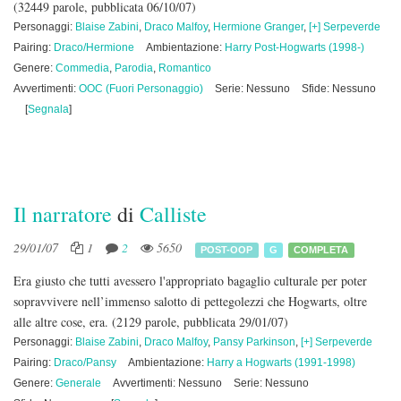
(32449 parole, pubblicata 06/10/07)
Personaggi:
Blaise Zabini
,
Draco Malfoy
,
Hermione Granger
,
[+] Serpeverde
Pairing:
Draco/Hermione
Ambientazione:
Harry Post-Hogwarts (1998-)
Genere:
Commedia
,
Parodia
,
Romantico
Avvertimenti:
OOC (Fuori Personaggio)
Serie: Nessuno
Sfide: Nessuno
[
Segnala
]
Il narratore
di
Calliste
29/01/07
1
2
5650
POST-OOP
G
COMPLETA
Era giusto che tutti avessero l'appropriato bagaglio culturale per poter
sopravvivere nell’immenso salotto di pettegolezzi che Hogwarts, oltre
alle altre cose, era.
(2129 parole, pubblicata 29/01/07)
Personaggi:
Blaise Zabini
,
Draco Malfoy
,
Pansy Parkinson
,
[+] Serpeverde
Pairing:
Draco/Pansy
Ambientazione:
Harry a Hogwarts (1991-1998)
Genere:
Generale
Avvertimenti: Nessuno
Serie: Nessuno