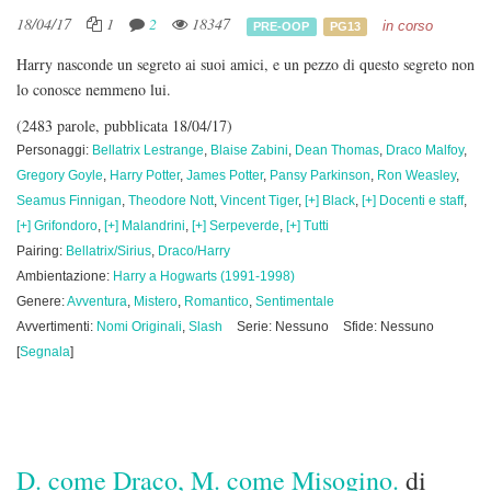
18/04/17
1
2
18347
in corso
PRE-OOP
PG13
Harry nasconde un segreto ai suoi amici, e un pezzo di questo segreto non
lo conosce nemmeno lui.
(2483 parole, pubblicata 18/04/17)
Personaggi:
Bellatrix Lestrange
,
Blaise Zabini
,
Dean Thomas
,
Draco Malfoy
,
Gregory Goyle
,
Harry Potter
,
James Potter
,
Pansy Parkinson
,
Ron Weasley
,
Seamus Finnigan
,
Theodore Nott
,
Vincent Tiger
,
[+] Black
,
[+] Docenti e staff
,
[+] Grifondoro
,
[+] Malandrini
,
[+] Serpeverde
,
[+] Tutti
Pairing:
Bellatrix/Sirius
,
Draco/Harry
Ambientazione:
Harry a Hogwarts (1991-1998)
Genere:
Avventura
,
Mistero
,
Romantico
,
Sentimentale
Avvertimenti:
Nomi Originali
,
Slash
Serie: Nessuno
Sfide: Nessuno
[
Segnala
]
D. come Draco, M. come Misogino.
di