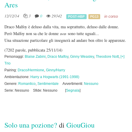
Ares
12/12/14
3
0
29342
in corso
POST-HBP
PG13
Draco Malfoy è deluso dalla vita, ma soprattutto, deluso dalle donne.
Però Malfoy non sa che le donne
non
sono tutte uguali...
Una situazione particolare gli insegnerà ad andare ben oltre le apparenze.
(7202 parole, pubblicata 25/11/14)
Personaggi:
Blaise Zabini
,
Draco Malfoy
,
Ginny Weasley
,
Theodore Nott
,
[+]
Trio
Pairing:
Draco/Hermione
,
Ginny/Harry
Ambientazione:
Harry a Hogwarts (1991-1998)
Genere:
Romantico
,
Sentimentale
Avvertimenti:
Nessuno
Serie: Nessuno
Sfide: Nessuno
[
Segnala
]
Solo una pozione?
di
GiouGiou