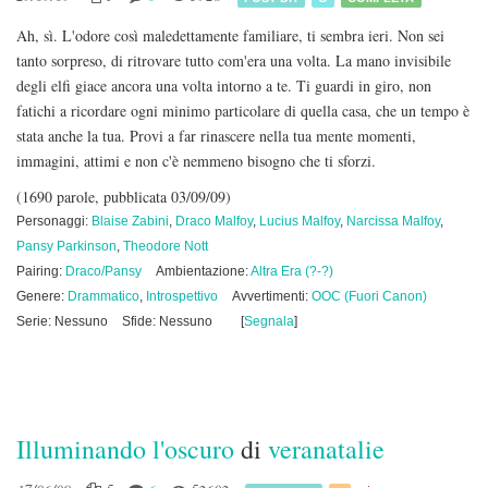
Ah, sì. L'odore così maledettamente familiare, ti sembra ieri. Non sei
tanto sorpreso, di ritrovare tutto com'era una volta. La mano invisibile
degli elfi giace ancora una volta intorno a te. Ti guardi in giro, non
fatichi a ricordare ogni minimo particolare di quella casa, che un tempo è
stata anche la tua. Provi a far rinascere nella tua mente momenti,
immagini, attimi e non c'è nemmeno bisogno che ti sforzi.
(1690 parole, pubblicata 03/09/09)
Personaggi:
Blaise Zabini
,
Draco Malfoy
,
Lucius Malfoy
,
Narcissa Malfoy
,
Pansy Parkinson
,
Theodore Nott
Pairing:
Draco/Pansy
Ambientazione:
Altra Era (?-?)
Genere:
Drammatico
,
Introspettivo
Avvertimenti:
OOC (Fuori Canon)
Serie: Nessuno
Sfide: Nessuno
[
Segnala
]
Illuminando l'oscuro
di
veranatalie