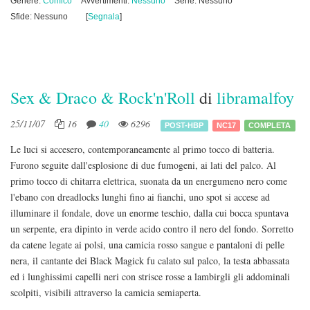
Genere:
Comico
Avvertimenti:
Nessuno
Serie: Nessuno
Sfide: Nessuno
[
Segnala
]
Sex & Draco & Rock'n'Roll
di
libramalfoy
25/11/07
16
40
6296
POST-HBP
NC17
COMPLETA
Le luci si accesero, contemporaneamente al primo tocco di batteria.
Furono seguite dall'esplosione di due fumogeni, ai lati del palco. Al
primo tocco di chitarra elettrica, suonata da un energumeno nero come
l'ebano con dreadlocks lunghi fino ai fianchi, uno spot si accese ad
illuminare il fondale, dove un enorme teschio, dalla cui bocca spuntava
un serpente, era dipinto in verde acido contro il nero del fondo. Sorretto
da catene legate ai polsi, una camicia rosso sangue e pantaloni di pelle
nera, il cantante dei Black Magick fu calato sul palco, la testa abbassata
ed i lunghissimi capelli neri con strisce rosse a lambirgli gli addominali
scolpiti, visibili attraverso la camicia semiaperta.