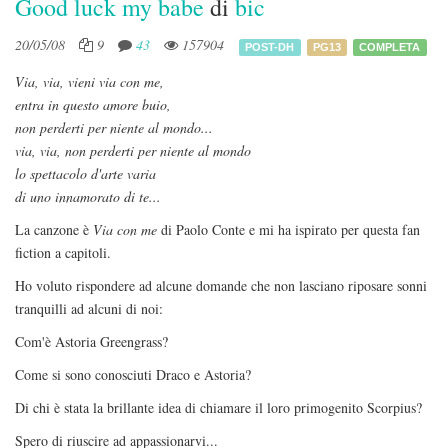
Good luck my babe
di
bic
20/05/08
9
43
157904
POST-DH
PG13
COMPLETA
Via, via, vieni via con me,
entra in questo amore buio,
non perderti per niente al mondo...
via, via, non perderti per niente al mondo
lo spettacolo d'arte varia
di uno innamorato di te...
La canzone è
Via con me
di Paolo Conte e mi ha ispirato per questa fan
fiction a capitoli.
Ho voluto rispondere ad alcune domande che non lasciano riposare sonni
tranquilli ad alcuni di noi:
Com'è Astoria Greengrass?
Come si sono conosciuti Draco e Astoria?
Di chi è stata la brillante idea di chiamare il loro primogenito Scorpius?
Spero di riuscire ad appassionarvi...