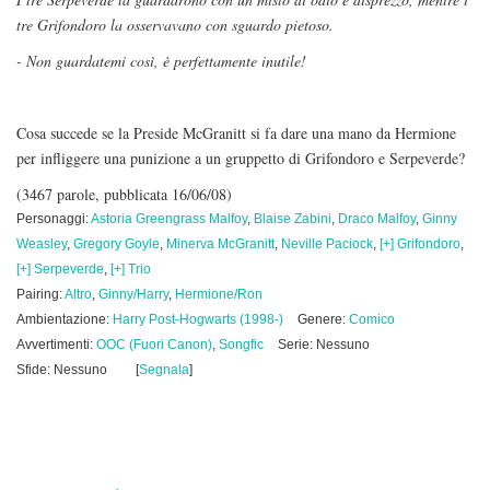
tre Grifondoro la osservavano con sguardo pietoso.
- Non guardatemi così, è perfettamente inutile!
Cosa succede se la Preside McGranitt si fa dare una mano da Hermione
per infliggere una punizione a un gruppetto di Grifondoro e Serpeverde?
(3467 parole, pubblicata 16/06/08)
Personaggi:
Astoria Greengrass Malfoy
,
Blaise Zabini
,
Draco Malfoy
,
Ginny
Weasley
,
Gregory Goyle
,
Minerva McGranitt
,
Neville Paciock
,
[+] Grifondoro
,
[+] Serpeverde
,
[+] Trio
Pairing:
Altro
,
Ginny/Harry
,
Hermione/Ron
Ambientazione:
Harry Post-Hogwarts (1998-)
Genere:
Comico
Avvertimenti:
OOC (Fuori Canon)
,
Songfic
Serie: Nessuno
Sfide: Nessuno
[
Segnala
]