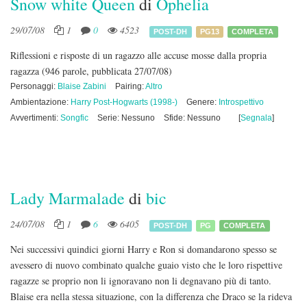
Snow white Queen
di
Ophelia
29/07/08
1
0
4523
POST-DH
PG13
COMPLETA
Riflessioni e risposte di un ragazzo alle accuse mosse dalla propria
ragazza
(946 parole, pubblicata 27/07/08)
Personaggi:
Blaise Zabini
Pairing:
Altro
Ambientazione:
Harry Post-Hogwarts (1998-)
Genere:
Introspettivo
Avvertimenti:
Songfic
Serie: Nessuno
Sfide: Nessuno
[
Segnala
]
Lady Marmalade
di
bic
24/07/08
1
6
6405
POST-DH
PG
COMPLETA
Nei successivi quindici giorni Harry e Ron si domandarono spesso se
avessero di nuovo combinato qualche guaio visto che le loro rispettive
ragazze se proprio non li ignoravano non li degnavano più di tanto.
Blaise era nella stessa situazione, con la differenza che Draco se la rideva