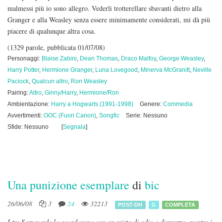
malmessi più io sono allegro. Vederli trotterellare sbavanti dietro alla
Granger e alla Weasley senza essere minimamente considerati, mi dà più
piacere di qualunque altra cosa.
(1329 parole, pubblicata 01/07/08)
Personaggi:
Blaise Zabini
,
Dean Thomas
,
Draco Malfoy
,
George Weasley
,
Harry Potter
,
Hermione Granger
,
Luna Lovegood
,
Minerva McGranitt
,
Neville
Paciock
,
Qualcun altro
,
Ron Weasley
Pairing:
Altro
,
Ginny/Harry
,
Hermione/Ron
Ambientazione:
Harry a Hogwarts (1991-1998)
Genere:
Commedia
Avvertimenti:
OOC (Fuori Canon)
,
Songfic
Serie: Nessuno
Sfide: Nessuno
[
Segnala
]
Una punizione esemplare
di
bic
26/06/08
3
24
32213
POST-DH
G
COMPLETA
I tre Serpeverde la guardarono con un misto di odio e disprezzo, mentre i