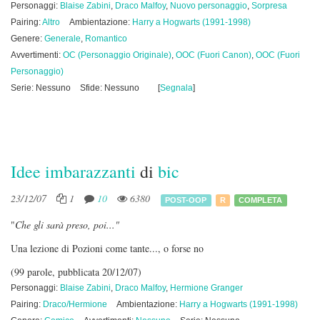
Personaggi:
Blaise Zabini
,
Draco Malfoy
,
Nuovo personaggio
,
Sorpresa
Pairing:
Altro
Ambientazione:
Harry a Hogwarts (1991-1998)
Genere:
Generale
,
Romantico
Avvertimenti:
OC (Personaggio Originale)
,
OOC (Fuori Canon)
,
OOC (Fuori
Personaggio)
Serie: Nessuno
Sfide: Nessuno
[
Segnala
]
Idee imbarazzanti
di
bic
23/12/07
1
10
6380
POST-OOP
R
COMPLETA
"
Che gli sarà preso, poi..."
Una lezione di Pozioni come tante..., o forse no
(99 parole, pubblicata 20/12/07)
Personaggi:
Blaise Zabini
,
Draco Malfoy
,
Hermione Granger
Pairing:
Draco/Hermione
Ambientazione:
Harry a Hogwarts (1991-1998)