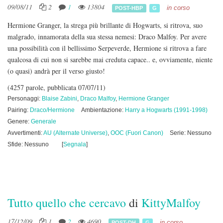
09/08/11
2
1
13804
in corso
POST-HBP
G
Hermione Granger, la strega più brillante di Hogwarts, si ritrova, suo
malgrado, innamorata della sua stessa nemesi: Draco Malfoy. Per avere
una possibilità con il bellissimo Serpeverde, Hermione si ritrova a fare
qualcosa di cui non si sarebbe mai creduta capace.. e, ovviamente, niente
(o quasi) andrà per il verso giusto!
(4257 parole, pubblicata 07/07/11)
Personaggi:
Blaise Zabini
,
Draco Malfoy
,
Hermione Granger
Pairing:
Draco/Hermione
Ambientazione:
Harry a Hogwarts (1991-1998)
Genere:
Generale
Avvertimenti:
AU (Alternate Universe)
,
OOC (Fuori Canon)
Serie: Nessuno
Sfide: Nessuno
[
Segnala
]
Tutto quello che cercavo
di
KittyMalfoy
17/12/09
1
2
4690
in corso
POST-DH
G