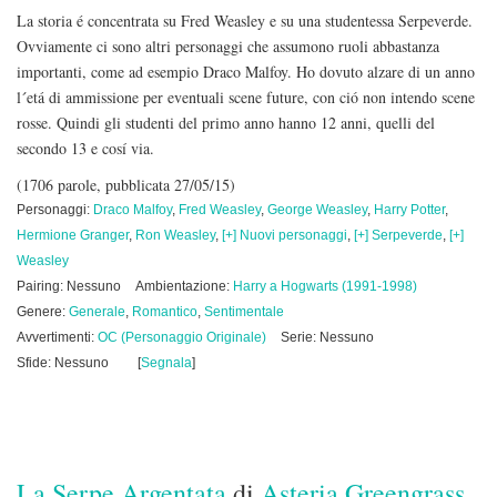
La storia é concentrata su Fred Weasley e su una studentessa Serpeverde.
Ovviamente ci sono altri personaggi che assumono ruoli abbastanza
importanti, come ad esempio Draco Malfoy. Ho dovuto alzare di un anno
l´etá di ammissione per eventuali scene future, con ció non intendo scene
rosse. Quindi gli studenti del primo anno hanno 12 anni, quelli del
secondo 13 e cosí via.
(1706 parole, pubblicata 27/05/15)
Personaggi:
Draco Malfoy
,
Fred Weasley
,
George Weasley
,
Harry Potter
,
Hermione Granger
,
Ron Weasley
,
[+] Nuovi personaggi
,
[+] Serpeverde
,
[+]
Weasley
Pairing: Nessuno
Ambientazione:
Harry a Hogwarts (1991-1998)
Genere:
Generale
,
Romantico
,
Sentimentale
Avvertimenti:
OC (Personaggio Originale)
Serie: Nessuno
Sfide: Nessuno
[
Segnala
]
La Serpe Argentata
di
Asteria Greengrass