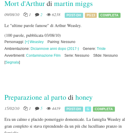
Mort d'Arthur
di
martin miggs
09/08/10
1
2
6238
POST-DH
PG13
COMPLETA
Le "ultime parole famose" di Arthur Weasley.
(100 parole, pubblicata 03/08/10)
Personaggi:
[+] Weasley
Pairing: Nessuno
Ambientazione:
Diciannove anni dopo (2017-)
Genere:
Triste
Avvertimenti:
Contaminazione Film
Serie: Nessuno
Sfide: Nessuno
[
Segnala
]
Preparazione al parto
di
honey
15/02/10
1
5
4419
POST-DH
G
COMPLETA
Era un calmo e placido pomeriggio domenicale. La famiglia Weasley al
gran completo si stava riprendendo da un più che luculliano pranzo in
famiglia...