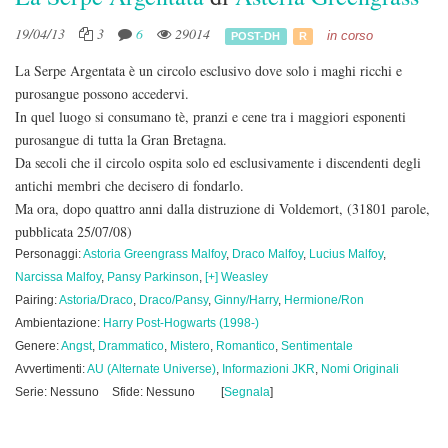
19/04/13
3
6
29014
in corso
POST-DH
R
La Serpe Argentata è un circolo esclusivo dove solo i maghi ricchi e
purosangue possono accedervi.
In quel luogo si consumano tè, pranzi e cene tra i maggiori esponenti
purosangue di tutta la Gran Bretagna.
Da secoli che il circolo ospita solo ed esclusivamente i discendenti degli
antichi membri che decisero di fondarlo.
Ma ora, dopo quattro anni dalla distruzione di Voldemort,
(31801 parole,
pubblicata 25/07/08)
Personaggi:
Astoria Greengrass Malfoy
,
Draco Malfoy
,
Lucius Malfoy
,
Narcissa Malfoy
,
Pansy Parkinson
,
[+] Weasley
Pairing:
Astoria/Draco
,
Draco/Pansy
,
Ginny/Harry
,
Hermione/Ron
Ambientazione:
Harry Post-Hogwarts (1998-)
Genere:
Angst
,
Drammatico
,
Mistero
,
Romantico
,
Sentimentale
Avvertimenti:
AU (Alternate Universe)
,
Informazioni JKR
,
Nomi Originali
Serie: Nessuno
Sfide: Nessuno
[
Segnala
]