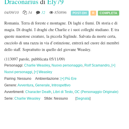
Draconarius
di
Ely79
04/09/10
34
32
850896
POST-DH
R
COMPLETA
Romania. Terra di foreste e montagne. Di laghi e fiumi. Di storia e di
magia. Di draghi. I draghi che Charlie e i suoi colleghi studiano. E tra
queste maestose creature, la piccola Siglinde. Salvata da morte certa,
cucciolo di una razza in via d’estinzione, entrerà nel cuore dei membri
dello staff. Soprattutto in quello del giovane Weasley.
(113097 parole, pubblicata 05/11/09)
Personaggi:
Charlie Weasley
,
Nuovo personaggio
,
Rolf Scamandro
,
[+]
Nuovi personaggi
,
[+] Weasley
Pairing: Nessuno
Ambientazione:
[+] Più Ere
Genere:
Avventura
,
Generale
,
Introspettivo
Avvertimenti:
Character Death
,
Libri di Testo
,
OC (Personaggio Originale)
Serie:
Charlie Weasley
Sfide: Nessuno
[
Segnala
]