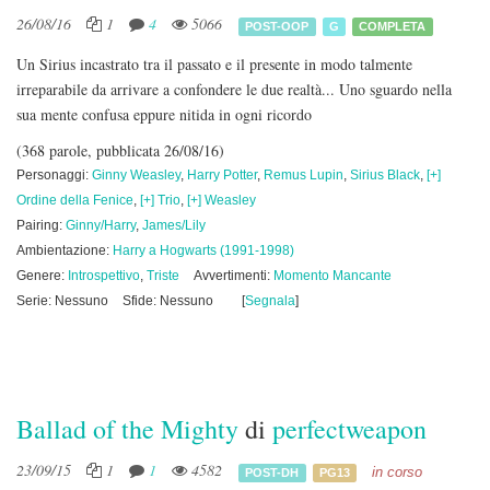
26/08/16
1
4
5066
POST-OOP
G
COMPLETA
Un Sirius incastrato tra il passato e il presente in modo talmente
irreparabile da arrivare a confondere le due realtà... Uno sguardo nella
sua mente confusa eppure nitida in ogni ricordo
(368 parole, pubblicata 26/08/16)
Personaggi:
Ginny Weasley
,
Harry Potter
,
Remus Lupin
,
Sirius Black
,
[+]
Ordine della Fenice
,
[+] Trio
,
[+] Weasley
Pairing:
Ginny/Harry
,
James/Lily
Ambientazione:
Harry a Hogwarts (1991-1998)
Genere:
Introspettivo
,
Triste
Avvertimenti:
Momento Mancante
Serie: Nessuno
Sfide: Nessuno
[
Segnala
]
Ballad of the Mighty
di
perfectweapon
23/09/15
1
1
4582
in corso
POST-DH
PG13