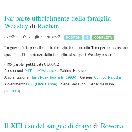
Far parte ufficialmente della famiglia
Weasley
di
Rachan
01/07/12
1
1
4927
POST-DH
G
COMPLETA
La guerra è da poco finita, la famiglia è riunita alla Tana per un'occasione
speciale... l'importanza della famiglia, si sa, per i Weasley è sacra!
(485 parole, pubblicata 01/06/12)
Personaggi:
[+] Trio
,
[+] Weasley
Pairing: Nessuno
Ambientazione:
Harry Post-Hogwarts (1998-)
Genere:
Comico
,
Parodia
Avvertimenti:
OOC (Fuori Canon)
Serie: Nessuno
Sfide: Nessuno
[
Segnala
]
Il XIII uso del sangue di drago
di
Rowena