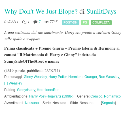
Why Don't We Just Elope?
di
SunlitDays
02/08/11
1
7
7735
POST-DH
PG
COMPLETA
A una settimana dal suo matrimonio, Harry era pronto a caricarsi Ginny
sulle spalle e scappare
Prima classificata + Premio Giuria + Premio Isteria di Hermione al
contest "Il Matrimonio di Harry e Ginny" indetto da
SunnySideOfTheStreet e namae
(4619 parole, pubblicata 25/07/11)
Personaggi:
Ginny Weasley
,
Harry Potter
,
Hermione Granger
,
Ron Weasley
,
[+] Weasley
Pairing:
Ginny/Harry
,
Hermione/Ron
Ambientazione:
Harry Post-Hogwarts (1998-)
Genere:
Comico
,
Romantico
Avvertimenti:
Nessuno
Serie: Nessuno
Sfide: Nessuno
[
Segnala
]