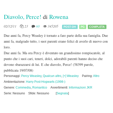
Diavolo, Perce!
di
Rowena
02/12/11
23
60
345205
POST-DH
PG
COMPLETA
Due anni fa, Percy Weasley è tornato a fare parte della sua famiglia. Due
anni fa, malgrado tutto, i suoi parenti erano felici di averlo di nuovo con
loro.
Due anni fa. Ma ora Percy è diventato un grandissimo rompiscatole, al
punto che i suoi cari, teneri, dolci, adorabili parenti hanno deciso che
devono sbarazzarsi di lui. E che diavolo, Perce!
(58399 parole,
pubblicata 19/07/08)
Personaggi:
Percy Weasley
,
Qualcun altro
,
[+] Weasley
Pairing:
Altro
Ambientazione:
Harry Post-Hogwarts (1998-)
Genere:
Commedia
,
Romantico
Avvertimenti:
Informazioni JKR
Serie: Nessuno
Sfide: Nessuno
[
Segnala
]