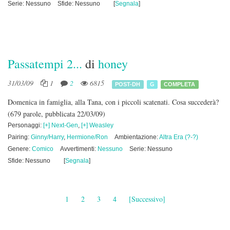
Serie: Nessuno
Sfide: Nessuno
[
Segnala
]
Passatempi 2...
di
honey
31/03/09
1
2
6815
POST-DH
G
COMPLETA
Domenica in famiglia, alla Tana, con i piccoli scatenati. Cosa succederà?
(679 parole, pubblicata 22/03/09)
Personaggi:
[+] Next-Gen
,
[+] Weasley
Pairing:
Ginny/Harry
,
Hermione/Ron
Ambientazione:
Altra Era (?-?)
Genere:
Comico
Avvertimenti:
Nessuno
Serie: Nessuno
Sfide: Nessuno
[
Segnala
]
1
2
3
4
[Successivo]