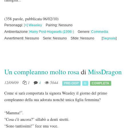
(358 parole, pubblicata 06/02/10)
Personaggi:
[+] Weasley
Pairing: Nessuno
Ambientazione:
Harry Post-Hogwarts (1998-)
Genere:
Commedia
Avvertimenti: Nessuno
Serie: Nessuno
Sfide: Nessuno
[
Segnala
]
Un compleanno molto rosa
di
MissDragon
12/09/09
1
4
5044
PRE-OOP
G
COMPLETA
Come si sarà comportata la signora Weasley il giorno del primo
compleanno della sua adorata nonchè unica figlia femmina?
“Mamma!”.
“Cosa c'è ancora?” sillabò a denti stretti.
“Sono tantissimi!” fece una voce.