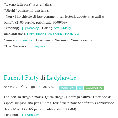
“E sono tutti rosa” fece un'altra.
“Bleah!” commentò una terza.
“Non vi ho chiesto di fare commenti sui festoni, dovete attaccarli e
basta”.
(2106 parole, pubblicata 10/09/09)
Personaggi:
[+] Weasley
Pairing:
Arthur/Molly
Ambientazione:
Ultimi Black e Malandrini (1950-1990)
Genere:
Commedia
Avvertimenti: Nessuno
Serie: Nessuno
Sfide: Nessuno
[
Segnala
]
Funeral Party
di
Ladyhawke
05/06/09
1
13
6394
POST-DH
G
COMPLETA
Din don, la strega è morta. Quale strega? La strega cattiva! Citazione dal
sapore simpsoniano per l'ultima, terrificante nonchè definitiva apparizione
di zia Muriel
(2585 parole, pubblicata 03/06/09)
Personaggi:
[+] Weasley