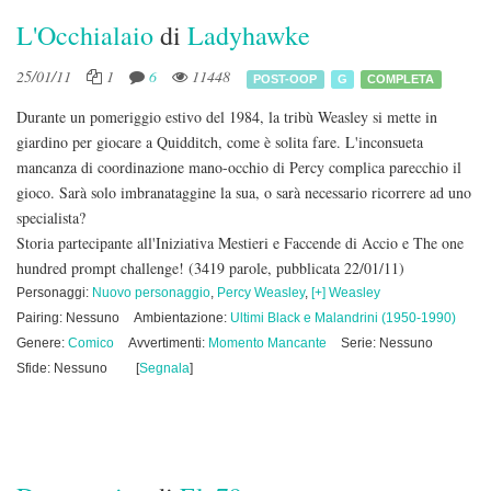
L'Occhialaio
di
Ladyhawke
25/01/11
1
6
11448
POST-OOP
G
COMPLETA
Durante un pomeriggio estivo del 1984, la tribù Weasley si mette in
giardino per giocare a Quidditch, come è solita fare. L'inconsueta
mancanza di coordinazione mano-occhio di Percy complica parecchio il
gioco. Sarà solo imbranataggine la sua, o sarà necessario ricorrere ad uno
specialista?
Storia partecipante all'Iniziativa Mestieri e Faccende di Accio e The one
hundred prompt challenge!
(3419 parole, pubblicata 22/01/11)
Personaggi:
Nuovo personaggio
,
Percy Weasley
,
[+] Weasley
Pairing: Nessuno
Ambientazione:
Ultimi Black e Malandrini (1950-1990)
Genere:
Comico
Avvertimenti:
Momento Mancante
Serie: Nessuno
Sfide: Nessuno
[
Segnala
]