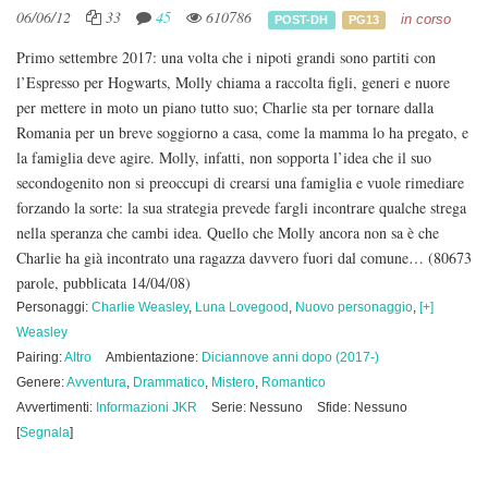
06/06/12
33
45
610786
in corso
POST-DH
PG13
Primo settembre 2017: una volta che i nipoti grandi sono partiti con
l’Espresso per Hogwarts, Molly chiama a raccolta figli, generi e nuore
per mettere in moto un piano tutto suo; Charlie sta per tornare dalla
Romania per un breve soggiorno a casa, come la mamma lo ha pregato, e
la famiglia deve agire. Molly, infatti, non sopporta l’idea che il suo
secondogenito non si preoccupi di crearsi una famiglia e vuole rimediare
forzando la sorte: la sua strategia prevede fargli incontrare qualche strega
nella speranza che cambi idea. Quello che Molly ancora non sa è che
Charlie ha già incontrato una ragazza davvero fuori dal comune…
(80673
parole, pubblicata 14/04/08)
Personaggi:
Charlie Weasley
,
Luna Lovegood
,
Nuovo personaggio
,
[+]
Weasley
Pairing:
Altro
Ambientazione:
Diciannove anni dopo (2017-)
Genere:
Avventura
,
Drammatico
,
Mistero
,
Romantico
Avvertimenti:
Informazioni JKR
Serie: Nessuno
Sfide: Nessuno
[
Segnala
]