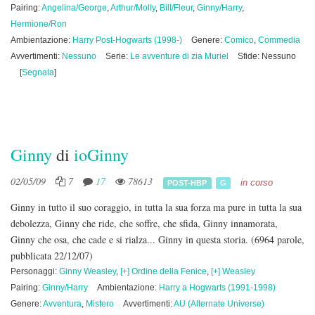
Pairing:
Angelina/George
,
Arthur/Molly
,
Bill/Fleur
,
Ginny/Harry
,
Hermione/Ron
Ambientazione:
Harry Post-Hogwarts (1998-)
Genere:
Comico
,
Commedia
Avvertimenti:
Nessuno
Serie:
Le avventure di zia Muriel
Sfide: Nessuno
[
Segnala
]
Ginny
di
ioGinny
02/05/09
7
17
78613
in corso
POST-HBP
G
Ginny in tutto il suo coraggio, in tutta la sua forza ma pure in tutta la sua
debolezza, Ginny che ride, che soffre, che sfida, Ginny innamorata,
Ginny che osa, che cade e si rialza... Ginny in questa storia.
(6964 parole,
pubblicata 22/12/07)
Personaggi:
Ginny Weasley
,
[+] Ordine della Fenice
,
[+] Weasley
Pairing:
Ginny/Harry
Ambientazione:
Harry a Hogwarts (1991-1998)
Genere:
Avventura
,
Mistero
Avvertimenti:
AU (Alternate Universe)