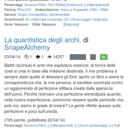
Personaggi:
Severus Piton
,
Tom Riddle/Voldemort
,
[+] Mangiamorte
Pairing:
Piton/OC
Ambientazione:
Harry a Hogwarts (1991-1998)
Genere:
Angst
,
Introspettivo
,
Sentimentale
Avvertimenti:
AU (Alternate Universe)
,
OC (Personaggio Originale)
Serie: Nessuno
Sfide: Nessuno
[
Segnala
]
La quantistica degli archi.
di
SnapeAlchemy
23/04/14
1
0
14257
Pre-OOP
R
No
Battiti racchiusi in antri che espletano essenze; la forma delle
cose si crea in base alla missione destinata. Il mio problema è
sempre stato quello di detestare gli Eroi; aprire un libro e avere la
consapevolezza che, la mia persona, si sarebbe scontrata contro
un agglomerato di perfezione idilliaca creata dalle speranze
dell’uomo. Perché ricercare una perfezione stereotipata quando,
nella nostra imperfezione, potremmo tessere quelle particelle che,
solo noi, siamo in grado di creare? La gente riflette spesso sulla
perfezione e poco sull’unicità.
(705 parole, pubblicata 22/04/14)
Personaggi:
Severus Piton
,
[+] Mangiamorte
,
[+] Nuovi personaggi
,
[+] Tutti