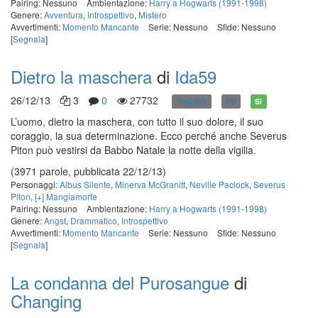
Pairing: Nessuno
Ambientazione:
Harry a Hogwarts (1991-1998)
Genere:
Avventura
,
Introspettivo
,
Mistero
Avvertimenti:
Momento Mancante
Serie: Nessuno
Sfide: Nessuno
[
Segnala
]
Dietro la maschera
di
Ida59
26/12/13
3
0
27732
Post-DH
PG
Sì
L’uomo, dietro la maschera, con tutto il suo dolore, il suo
coraggio, la sua determinazione. Ecco perché anche Severus
Piton può vestirsi da Babbo Natale la notte della vigilia.
(3971 parole, pubblicata 22/12/13)
Personaggi:
Albus Silente
,
Minerva McGranitt
,
Neville Paciock
,
Severus
Piton
,
[+] Mangiamorte
Pairing: Nessuno
Ambientazione:
Harry a Hogwarts (1991-1998)
Genere:
Angst
,
Drammatico
,
Introspettivo
Avvertimenti:
Momento Mancante
Serie: Nessuno
Sfide: Nessuno
[
Segnala
]
La condanna del Purosangue
di
Changing