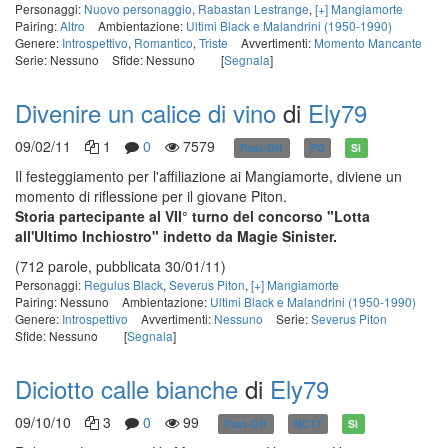
Personaggi:
Nuovo personaggio
,
Rabastan Lestrange
,
[+] Mangiamorte
Pairing:
Altro
Ambientazione:
Ultimi Black e Malandrini (1950-1990)
Genere:
Introspettivo
,
Romantico
,
Triste
Avvertimenti:
Momento Mancante
Serie: Nessuno
Sfide: Nessuno
[
Segnala
]
Divenire un calice di vino
di
Ely79
09/02/11
1
0
7579
Post-DH
PG
Sì
Il festeggiamento per l'affiliazione ai Mangiamorte, diviene un
momento di riflessione per il giovane Piton.
Storia partecipante al VII° turno del concorso "Lotta
all'Ultimo Inchiostro" indetto da Magie Sinister.
(712 parole, pubblicata 30/01/11)
Personaggi:
Regulus Black
,
Severus Piton
,
[+] Mangiamorte
Pairing: Nessuno
Ambientazione:
Ultimi Black e Malandrini (1950-1990)
Genere:
Introspettivo
Avvertimenti:
Nessuno
Serie:
Severus Piton
Sfide: Nessuno
[
Segnala
]
Diciotto calle bianche
di
Ely79
09/10/10
3
0
99
Post-DH
NC17
Sì