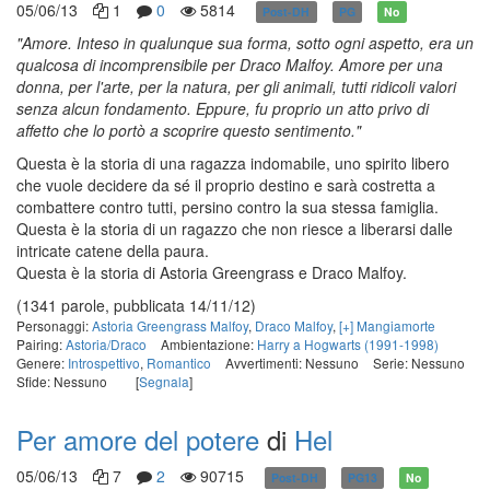
05/06/13
1
0
5814
Post-DH
PG
No
"Amore. Inteso in qualunque sua forma, sotto ogni aspetto, era un
qualcosa di incomprensibile per Draco Malfoy. Amore per una
donna, per l'arte, per la natura, per gli animali, tutti ridicoli valori
senza alcun fondamento. Eppure, fu proprio un atto privo di
affetto che lo portò a scoprire questo sentimento."
Questa è la storia di una ragazza indomabile, uno spirito libero
che vuole decidere da sé il proprio destino e sarà costretta a
combattere contro tutti, persino contro la sua stessa famiglia.
Questa è la storia di un ragazzo che non riesce a liberarsi dalle
intricate catene della paura.
Questa è la storia di Astoria Greengrass e Draco Malfoy.
(1341 parole, pubblicata 14/11/12)
Personaggi:
Astoria Greengrass Malfoy
,
Draco Malfoy
,
[+] Mangiamorte
Pairing:
Astoria/Draco
Ambientazione:
Harry a Hogwarts (1991-1998)
Genere:
Introspettivo
,
Romantico
Avvertimenti: Nessuno
Serie: Nessuno
Sfide: Nessuno
[
Segnala
]
Per amore del potere
di
Hel
05/06/13
7
2
90715
Post-DH
PG13
No