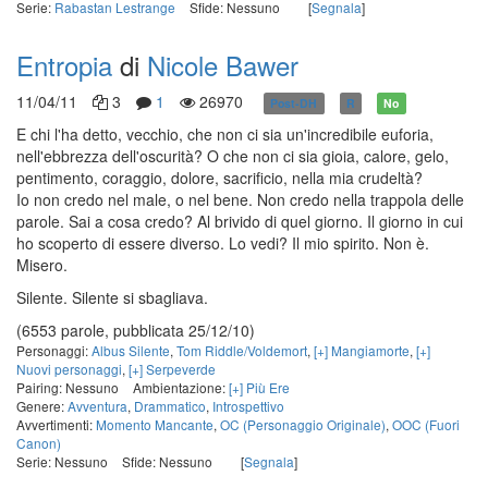
Serie:
Rabastan Lestrange
Sfide: Nessuno
[
Segnala
]
Entropia
di
Nicole Bawer
11/04/11
3
1
26970
Post-DH
R
No
E chi l'ha detto, vecchio, che non ci sia un'incredibile euforia,
nell'ebbrezza dell'oscurità? O che non ci sia gioia, calore, gelo,
pentimento, coraggio, dolore, sacrificio, nella mia crudeltà?
Io non credo nel male, o nel bene. Non credo nella trappola delle
parole. Sai a cosa credo? Al brivido di quel giorno. Il giorno in cui
ho scoperto di essere diverso. Lo vedi? Il mio spirito. Non è.
Misero.
Silente. Silente si sbagliava.
(6553 parole, pubblicata 25/12/10)
Personaggi:
Albus Silente
,
Tom Riddle/Voldemort
,
[+] Mangiamorte
,
[+]
Nuovi personaggi
,
[+] Serpeverde
Pairing: Nessuno
Ambientazione:
[+] Più Ere
Genere:
Avventura
,
Drammatico
,
Introspettivo
Avvertimenti:
Momento Mancante
,
OC (Personaggio Originale)
,
OOC (Fuori
Canon)
Serie: Nessuno
Sfide: Nessuno
[
Segnala
]