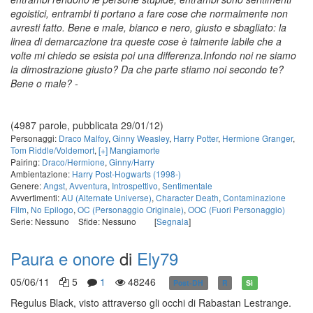
egoistici, entrambi ti portano a fare cose che normalmente non
avresti fatto.
Bene e male, bianco e nero, giusto e sbagliato: la
linea di demarcazione tra queste cose è talmente labile che a
volte mi chiedo se esista poi una differenza.
Infondo noi ne siamo
la dimostrazione giusto? Da che parte stiamo noi secondo te?
Bene o male? -
(4987 parole, pubblicata 29/01/12)
Personaggi:
Draco Malfoy
,
Ginny Weasley
,
Harry Potter
,
Hermione Granger
,
Tom Riddle/Voldemort
,
[+] Mangiamorte
Pairing:
Draco/Hermione
,
Ginny/Harry
Ambientazione:
Harry Post-Hogwarts (1998-)
Genere:
Angst
,
Avventura
,
Introspettivo
,
Sentimentale
Avvertimenti:
AU (Alternate Universe)
,
Character Death
,
Contaminazione
Film
,
No Epilogo
,
OC (Personaggio Originale)
,
OOC (Fuori Personaggio)
Serie: Nessuno
Sfide: Nessuno
[
Segnala
]
Paura e onore
di
Ely79
05/06/11
5
1
48246
Post-DH
R
Sì
Regulus Black, visto attraverso gli occhi di Rabastan Lestrange.