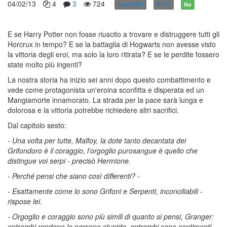
04/02/13
4
3
724
Post-HBP
NC17
No
E se Harry Potter non fosse riuscito a trovare e distruggere tutti gli
Horcrux in tempo? E se la battaglia di Hogwarts non avesse visto
la vittoria degli eroi, ma solo la loro ritirata? E se le perdite fossero
state molto più ingenti?
La nostra storia ha inizio sei anni dopo questo combattimento e
vede come protagonista un'eroina sconfitta e disperata ed un
Mangiamorte innamorato. La strada per la pace sarà lunga e
dolorosa e la vittoria potrebbe richiedere altri sacrifici.
Dal capitolo sesto:
- Una volta per tutte, Malfoy, la dote tanto decantata dei
Grifondoro è il coraggio, l'orgoglio purosangue è quello che
distingue voi serpi - precisò Hermione.
- Perché pensi che siano così differenti? -
- Esattamente come lo sono Grifoni e Serpenti, inconciliabili -
rispose lei.
- Orgoglio e coraggio sono più simili di quanto si pensi, Granger:
entrambi rendono le persone stupide, entrambi sono sentimenti