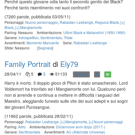
Perché questo giovane odia tanto il secondo genito dei Black?
Perché tanto risentimento nei suoi confronti?
(7260 parole, pubblicata 03/05/11)
Personaggi:
Nuovo personaggio
,
Rabastan Lestrange
,
Regulus Black
,
[+]
Black
,
[+] Mangiamorte
Pairing: Nessuno
Ambientazione:
Ultimi Black e Malandrini (1950-1990)
Genere:
Introspettivo
,
Sentimentale
,
Triste
Avvertimenti:
Momento Mancante
Serie:
Rabastan Lestrange
Sfide: Nessuno
[
Segnala
]
Family Portrait
di
Ely79
28/04/11
5
3
51133
Post-DH
R
Sì
Harry è morto. Il doppio gioco di Piton è stato smascherato. Lord
Voldemort ha trionfato ed i Mangiamorte con lui. Qualcuno però
non si arrende e continua a mettere in difficoltà i seguaci del
Maestro, aleggiando funesto sulle vite dei suoi adepti e sui sogni
dei giovani Purosangue.
(11862 parole, pubblicata 28/02/11)
Personaggi:
Rabastan Lestrange
,
[+] Mangiamorte
,
[+] Nuovi personaggi
Pairing:
Altro
Ambientazione:
Diciannove anni dopo (2017-)
Genere:
Sentimentale
Avvertimenti:
AU (Alternate Universe)