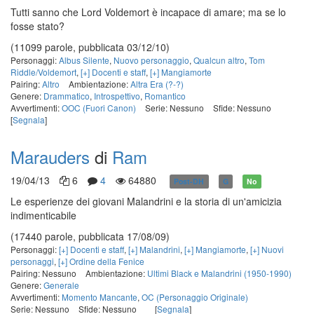
Tutti sanno che Lord Voldemort è incapace di amare; ma se lo
fosse stato?
(11099 parole, pubblicata 03/12/10)
Personaggi:
Albus Silente
,
Nuovo personaggio
,
Qualcun altro
,
Tom
Riddle/Voldemort
,
[+] Docenti e staff
,
[+] Mangiamorte
Pairing:
Altro
Ambientazione:
Altra Era (?-?)
Genere:
Drammatico
,
Introspettivo
,
Romantico
Avvertimenti:
OOC (Fuori Canon)
Serie: Nessuno
Sfide: Nessuno
[
Segnala
]
Marauders
di
Ram
19/04/13
6
4
64880
Post-DH
G
No
Le esperienze dei giovani Malandrini e la storia di un'amicizia
indimenticabile
(17440 parole, pubblicata 17/08/09)
Personaggi:
[+] Docenti e staff
,
[+] Malandrini
,
[+] Mangiamorte
,
[+] Nuovi
personaggi
,
[+] Ordine della Fenice
Pairing: Nessuno
Ambientazione:
Ultimi Black e Malandrini (1950-1990)
Genere:
Generale
Avvertimenti:
Momento Mancante
,
OC (Personaggio Originale)
Serie: Nessuno
Sfide: Nessuno
[
Segnala
]