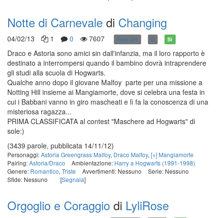
Notte di Carnevale
di
Changing
04/02/13
1
0
7607
Post-DH
G
Sì
Draco e Astoria sono amici sin dall'infanzia, ma il loro rapporto è
destinato a interrompersi quando il bambino dovrà intraprendere
gli studi alla scuola di Hogwarts.
Qualche anno dopo il giovane Malfoy parte per una missione a
Notting Hill insieme ai Mangiamorte, dove si celebra una festa in
cui i Babbani vanno in giro mascheati e lì fa la conoscenza di una
misteriosa ragazza...
PRIMA CLASSIFICATA al contest "Maschere ad Hogwarts" di
sole:)
(3439 parole, pubblicata 14/11/12)
Personaggi:
Astoria Greengrass Malfoy
,
Draco Malfoy
,
[+] Mangiamorte
Pairing:
Astoria/Draco
Ambientazione:
Harry a Hogwarts (1991-1998)
Genere:
Romantico
,
Triste
Avvertimenti: Nessuno
Serie: Nessuno
Sfide: Nessuno
[
Segnala
]
Orgoglio e Coraggio
di
LyliRose