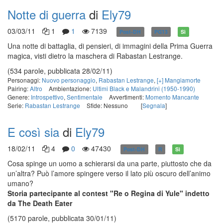
Notte di guerra
di
Ely79
03/03/11
1
1
7139
Post-DH
PG13
Sì
Una notte di battaglia, di pensieri, di immagini della Prima Guerra
magica, visti dietro la maschera di Rabastan Lestrange.
(534 parole, pubblicata 28/02/11)
Personaggi:
Nuovo personaggio
,
Rabastan Lestrange
,
[+] Mangiamorte
Pairing:
Altro
Ambientazione:
Ultimi Black e Malandrini (1950-1990)
Genere:
Introspettivo
,
Sentimentale
Avvertimenti:
Momento Mancante
Serie:
Rabastan Lestrange
Sfide: Nessuno
[
Segnala
]
E così sia
di
Ely79
18/02/11
4
0
47430
Post-DH
R
Sì
Cosa spinge un uomo a schierarsi da una parte, piuttosto che da
un’altra? Può l’amore spingere verso il lato più oscuro dell’animo
umano?
Storia partecipante al contest "Re o Regina di Yule" indetto
da The Death Eater
(5170 parole, pubblicata 30/01/11)