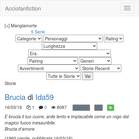
Acciofanfiction
[+] Mangiamorte
5 Serie
Altri risultati:
Storie
Brucia
di
Ida59
16/03/16
1
0
8087
Post-DH
PG
Sì
E brucia il tuo cuore, arde lento e implacabile come un rogo dal
magico fuoco inesauribile.
Brucia d'amore.
(1960 parole, pubblicata 16/03/16)