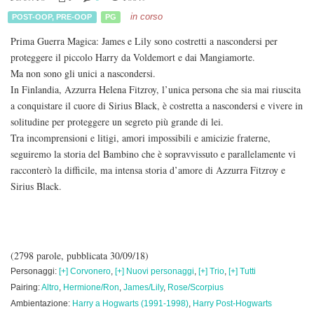
in corso
POST-OOP
,
PRE-OOP
PG
Prima Guerra Magica: James e Lily sono costretti a nascondersi per
proteggere il piccolo Harry da Voldemort e dai Mangiamorte.
Ma non sono gli unici a nascondersi.
In Finlandia, Azzurra Helena Fitzroy, l’unica persona che sia mai riuscita
a conquistare il cuore di Sirius Black, è costretta a nascondersi e vivere in
solitudine per proteggere un segreto più grande di lei.
Tra incomprensioni e litigi, amori impossibili e amicizie fraterne,
seguiremo la storia del Bambino che è sopravvissuto e parallelamente vi
racconterò la difficile, ma intensa storia d’amore di Azzurra Fitzroy e
Sirius Black.
(2798 parole, pubblicata 30/09/18)
Personaggi:
[+] Corvonero
,
[+] Nuovi personaggi
,
[+] Trio
,
[+] Tutti
Pairing:
Altro
,
Hermione/Ron
,
James/Lily
,
Rose/Scorpius
Ambientazione:
Harry a Hogwarts (1991-1998)
,
Harry Post-Hogwarts