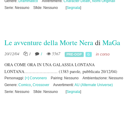
Genere:
Drammatico
Avvertimenti:
Character Death
,
Nomi Originali
Serie: Nessuno
Sfide: Nessuno
[
Segnala
]
Le avventure della Morte Nera
di
MaGa
20/12/04
1
1
5567
in corso
PRE-OOP
G
ORA COME ORA IN UNA GALASSIA LONTANA
LONTANA……………………
(1383 parole, pubblicata 20/12/04)
Personaggi:
[+] Corvonero
Pairing: Nessuno
Ambientazione: Nessuno
Genere:
Comico
,
Crossover
Avvertimenti:
AU (Alternate Universe)
Serie: Nessuno
Sfide: Nessuno
[
Segnala
]