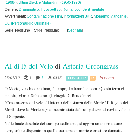
(1998-)
,
Ultimi Black e Malandrini (1950-1990)
Genere:
Drammatico
,
Introspettivo
,
Romantico
,
Sentimentale
Avvertimenti:
Contaminazione Film
,
Informazioni JKR
,
Momento Mancante
,
OC (Personaggio Originale)
Serie: Nessuno
Sfide: Nessuno
[
Segnala
]
Al di là del Velo
di
Asteria Greengrass
28/01/10
1
2
6318
in corso
POST-OOP
R
O Morte, vecchio capitano, è tempo, leviamo l'ancora. Questa terra ci
annoia, Morte. Salpiamo. (Ilviaggio,C.Baudelaire)
"Cosa nasconde il velo all'interno della stanza della Morte? Il Regno dei
Morti, dove la Morte regna incontrastata dal suo palazzo di rovi e veleno
di Serpente...
Nelle lande desolate dei suoi possedimenti, si aggira un enorme cane
nero, solo e disperato in quella sua terra di morte e creature dannate...