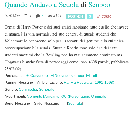
Quando Andavo a Scuola
di
Senboo
01/03/09
1
1
4591
in corso
POST-DH
G
Ormai di Harry Potter e dei suoi amici sappiamo tutto quello che invece
ci manca è la vita normale, nel suo genere, di quegli studenti che
Voldemort lo conoscono solo per i racconti dei genitori e la cui unica
preoccupazione è la scuola. Susan e Roddy sono solo due dei tanti
studenti anonimi che la Rowling non ha mai nemmeno nominato ma
Hogwarts è anche fatta di personaggi come loro.
(608 parole, pubblicata
25/02/09)
Personaggi:
[+] Corvonero
,
[+] Nuovi personaggi
,
[+] Tutti
Pairing: Nessuno
Ambientazione:
Harry a Hogwarts (1991-1998)
Genere:
Commedia
,
Generale
Avvertimenti:
Momento Mancante
,
OC (Personaggio Originale)
Serie: Nessuno
Sfide: Nessuno
[
Segnala
]