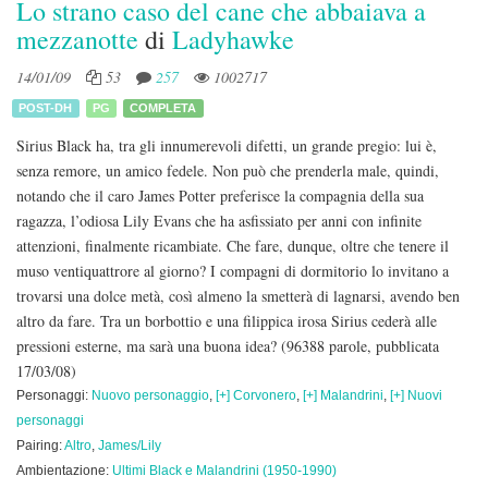
Lo strano caso del cane che abbaiava a
mezzanotte
di
Ladyhawke
14/01/09
53
257
1002717
POST-DH
PG
COMPLETA
Sirius Black ha, tra gli innumerevoli difetti, un grande pregio: lui è,
senza remore, un amico fedele. Non può che prenderla male, quindi,
notando che il caro James Potter preferisce la compagnia della sua
ragazza, l’odiosa Lily Evans che ha asfissiato per anni con infinite
attenzioni, finalmente ricambiate. Che fare, dunque, oltre che tenere il
muso ventiquattrore al giorno? I compagni di dormitorio lo invitano a
trovarsi una dolce metà, così almeno la smetterà di lagnarsi, avendo ben
altro da fare. Tra un borbottio e una filippica irosa Sirius cederà alle
pressioni esterne, ma sarà una buona idea?
(96388 parole, pubblicata
17/03/08)
Personaggi:
Nuovo personaggio
,
[+] Corvonero
,
[+] Malandrini
,
[+] Nuovi
personaggi
Pairing:
Altro
,
James/Lily
Ambientazione:
Ultimi Black e Malandrini (1950-1990)