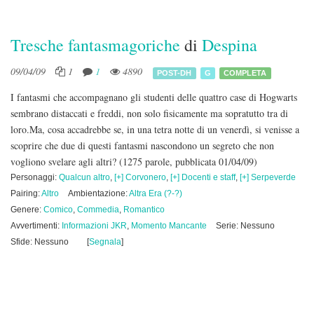
Tresche fantasmagoriche
di
Despina
09/04/09
1
1
4890
POST-DH
G
COMPLETA
I fantasmi che accompagnano gli studenti delle quattro case di Hogwarts
sembrano distaccati e freddi, non solo fisicamente ma sopratutto tra di
loro.Ma, cosa accadrebbe se, in una tetra notte di un venerdì, si venisse a
scoprire che due di questi fantasmi nascondono un segreto che non
vogliono svelare agli altri?
(1275 parole, pubblicata 01/04/09)
Personaggi:
Qualcun altro
,
[+] Corvonero
,
[+] Docenti e staff
,
[+] Serpeverde
Pairing:
Altro
Ambientazione:
Altra Era (?-?)
Genere:
Comico
,
Commedia
,
Romantico
Avvertimenti:
Informazioni JKR
,
Momento Mancante
Serie: Nessuno
Sfide: Nessuno
[
Segnala
]