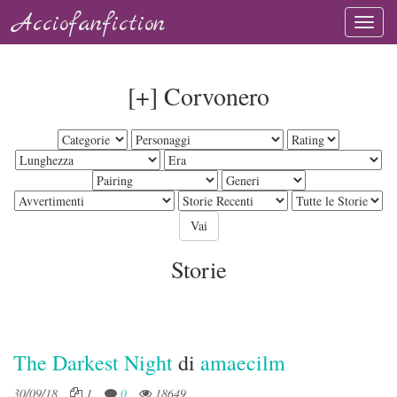
Acciofanfiction
[+] Corvonero
Storie
The Darkest Night
di
amaecilm
30/09/18
1
0
18649