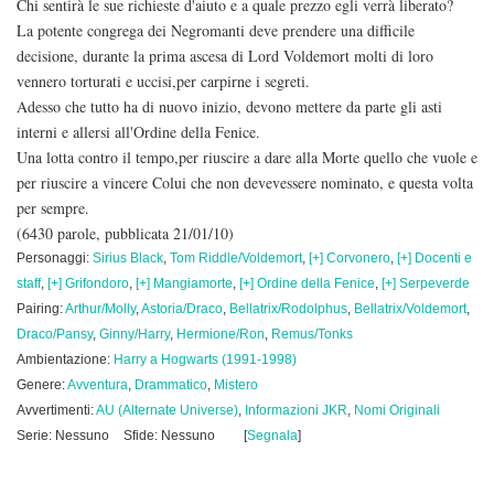
Chi sentirà le sue richieste d'aiuto e a quale prezzo egli verrà liberato?
La potente congrega dei Negromanti deve prendere una difficile
decisione, durante la prima ascesa di Lord Voldemort molti di loro
vennero torturati e uccisi,per carpirne i segreti.
Adesso che tutto ha di nuovo inizio, devono mettere da parte gli asti
interni e allersi all'Ordine della Fenice.
Una lotta contro il tempo,per riuscire a dare alla Morte quello che vuole e
per riuscire a vincere Colui che non devevessere nominato, e questa volta
per sempre.
(6430 parole, pubblicata 21/01/10)
Personaggi:
Sirius Black
,
Tom Riddle/Voldemort
,
[+] Corvonero
,
[+] Docenti e
staff
,
[+] Grifondoro
,
[+] Mangiamorte
,
[+] Ordine della Fenice
,
[+] Serpeverde
Pairing:
Arthur/Molly
,
Astoria/Draco
,
Bellatrix/Rodolphus
,
Bellatrix/Voldemort
,
Draco/Pansy
,
Ginny/Harry
,
Hermione/Ron
,
Remus/Tonks
Ambientazione:
Harry a Hogwarts (1991-1998)
Genere:
Avventura
,
Drammatico
,
Mistero
Avvertimenti:
AU (Alternate Universe)
,
Informazioni JKR
,
Nomi Originali
Serie: Nessuno
Sfide: Nessuno
[
Segnala
]