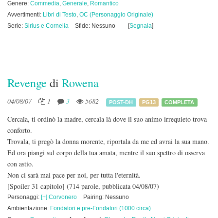
Genere:
Commedia
,
Generale
,
Romantico
Avvertimenti:
Libri di Testo
,
OC (Personaggio Originale)
Serie:
Sirius e Cornelia
Sfide: Nessuno
[
Segnala
]
Revenge
di
Rowena
04/08/07
1
3
5682
POST-DH
PG13
COMPLETA
Cercala, ti ordinò la madre, cercala là dove il suo animo irrequieto trova
conforto.
Trovala, ti pregò la donna morente, riportala da me ed avrai la sua mano.
Ed ora piangi sul corpo della tua amata, mentre il suo spettro di osserva
con astio.
Non ci sarà mai pace per noi, per tutta l'eternità.
[Spoiler 31 capitolo]
(714 parole, pubblicata 04/08/07)
Personaggi:
[+] Corvonero
Pairing: Nessuno
Ambientazione:
Fondatori e pre-Fondatori (1000 circa)