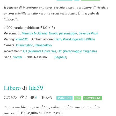
Il piacere di incontrare una cara, vecchia amica, e il timore di rivedere
ancora scintille di odio nei suoi occhi verdi scuro.
È il seguito di
“Libero”.
(1299 parole, pubblicata 31/01/15)
Personaggi:
Minerva McGranitt
,
Nuovo personaggio
,
Severus Piton
Pairing:
Piton/OC
Ambientazione:
Harry Post-Hogwarts (1998-)
Genere:
Drammatico
,
Introspettivo
Avvertimenti:
AU (Alternate Universe)
,
OC (Personaggio Originale)
Serie:
Sorrisi
Sfide: Nessuno
[
Segnala
]
Libero
di
Ida59
26/01/15
1
0
4541
POST-DH
PG
COMPLETA
“
Tu mi hai liberato, con il tuo perdono. Col tuo amore. Con il tuo
sorriso…”.
È il seguito di “Primi passi”.