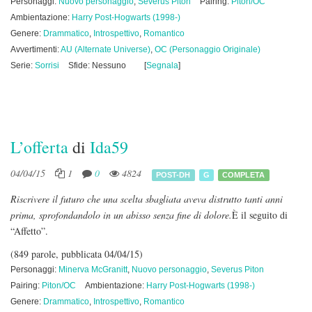
Personaggi:
Nuovo personaggio
,
Severus Piton
Pairing:
Piton/OC
Ambientazione:
Harry Post-Hogwarts (1998-)
Genere:
Drammatico
,
Introspettivo
,
Romantico
Avvertimenti:
AU (Alternate Universe)
,
OC (Personaggio Originale)
Serie:
Sorrisi
Sfide: Nessuno
[
Segnala
]
L’offerta
di
Ida59
04/04/15
1
0
4824
POST-DH
G
COMPLETA
Riscrivere il futuro che una scelta sbagliata aveva distrutto tanti anni
prima, sprofondandolo in un abisso senza fine di dolore.
È il seguito di
“Affetto”.
(849 parole, pubblicata 04/04/15)
Personaggi:
Minerva McGranitt
,
Nuovo personaggio
,
Severus Piton
Pairing:
Piton/OC
Ambientazione:
Harry Post-Hogwarts (1998-)
Genere:
Drammatico
,
Introspettivo
,
Romantico