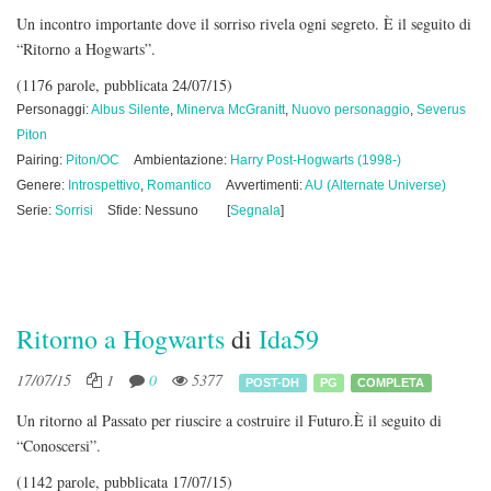
Un incontro importante dove il sorriso rivela ogni segreto. È il seguito di
“Ritorno a Hogwarts”.
(1176 parole, pubblicata 24/07/15)
Personaggi:
Albus Silente
,
Minerva McGranitt
,
Nuovo personaggio
,
Severus
Piton
Pairing:
Piton/OC
Ambientazione:
Harry Post-Hogwarts (1998-)
Genere:
Introspettivo
,
Romantico
Avvertimenti:
AU (Alternate Universe)
Serie:
Sorrisi
Sfide: Nessuno
[
Segnala
]
Ritorno a Hogwarts
di
Ida59
17/07/15
1
0
5377
POST-DH
PG
COMPLETA
Un ritorno al Passato per riuscire a costruire il Futuro.È il seguito di
“Conoscersi”.
(1142 parole, pubblicata 17/07/15)