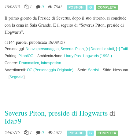
18/08/15
1
0
7841
POST-DH
G
COMPLETA
Il primo giorno da Preside di Severus, dopo il suo ritorno, si conclude
con la cena in Sala Grande. È il seguito di “Severus Piton, preside di
Hogwarts”.
(1144 parole, pubblicata 18/08/15)
Personaggi:
Nuovo personaggio
,
Severus Piton
,
[+] Docenti e staff
,
[+] Tutti
Pairing:
Piton/OC
Ambientazione:
Harry Post-Hogwarts (1998-)
Genere:
Drammatico
,
Introspettivo
Avvertimenti:
OC (Personaggio Originale)
Serie:
Sorrisi
Sfide: Nessuno
[
Segnala
]
Severus Piton, preside di Hogwarts
di
Ida59
24/07/15
1
0
5677
POST-DH
G
COMPLETA