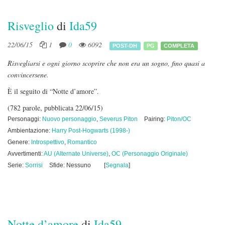
Risveglio
di
Ida59
22/06/15
1
0
6092
POST-DH
PG
COMPLETA
Risvegliarsi e ogni giorno scoprire che non era un sogno, fino quasi a
convincersene.
È il seguito di “Notte d’amore”.
(782 parole, pubblicata 22/06/15)
Personaggi:
Nuovo personaggio
,
Severus Piton
Pairing:
Piton/OC
Ambientazione:
Harry Post-Hogwarts (1998-)
Genere:
Introspettivo
,
Romantico
Avvertimenti:
AU (Alternate Universe)
,
OC (Personaggio Originale)
Serie:
Sorrisi
Sfide: Nessuno
[
Segnala
]
Notte d’amore
di
Ida59