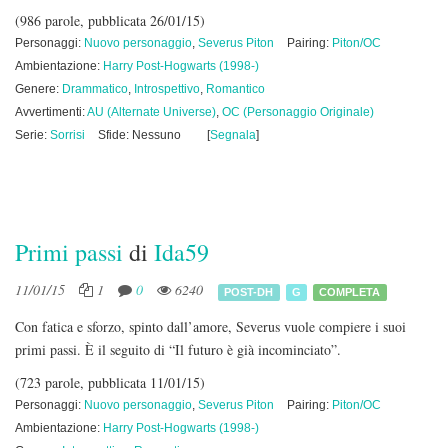
(986 parole, pubblicata 26/01/15)
Personaggi:
Nuovo personaggio
,
Severus Piton
Pairing:
Piton/OC
Ambientazione:
Harry Post-Hogwarts (1998-)
Genere:
Drammatico
,
Introspettivo
,
Romantico
Avvertimenti:
AU (Alternate Universe)
,
OC (Personaggio Originale)
Serie:
Sorrisi
Sfide: Nessuno
[
Segnala
]
Primi passi
di
Ida59
11/01/15
1
0
6240
POST-DH
G
COMPLETA
Con fatica e sforzo, spinto dall’amore, Severus vuole compiere i suoi
primi passi. È il seguito di “Il futuro è già incominciato”.
(723 parole, pubblicata 11/01/15)
Personaggi:
Nuovo personaggio
,
Severus Piton
Pairing:
Piton/OC
Ambientazione:
Harry Post-Hogwarts (1998-)