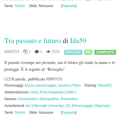
Serie:
Sorrisi
Sfide: Nessuno
[
Segnala
]
Tra passato e futuro
di
Ida59
05/07/15
1
0
5351
POST-DH
PG
COMPLETA
Il passato irrompe nel presente, ma il futuro gli tende la mano e lo
protegge.
È il seguito di “Risveglio”.
(1218 parole, pubblicata 05/07/15)
Personaggi:
Nuovo personaggio
,
Severus Piton
Pairing:
Piton/OC
Ambientazione:
Harry Post-Hogwarts (1998-)
Genere:
Drammatico
,
Introspettivo
,
Romantico
Avvertimenti:
AU (Alternate Universe)
,
OC (Personaggio Originale)
Serie:
Sorrisi
Sfide: Nessuno
[
Segnala
]