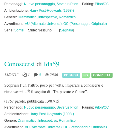
Personaggi:
Nuovo personaggio
,
Severus Piton
Pairing:
Piton/OC
Ambientazione:
Harry Post-Hogwarts (1998-)
Genere:
Drammatico
,
Introspettivo
,
Romantico
Avvertimenti:
AU (Alternate Universe)
,
OC (Personaggio Originale)
Serie:
Sorrisi
Sfide: Nessuno
[
Segnala
]
Conoscersi
di
Ida59
13/07/15
1
0
7986
POST-DH
PG
COMPLETA
Scoprirsi l’un l’altro, poco per volta, imparare a conoscersi e
riconoscersi…È il seguito di “Tra passato e futuro”.
(1767 parole, pubblicata 13/07/15)
Personaggi:
Nuovo personaggio
,
Severus Piton
Pairing:
Piton/OC
Ambientazione:
Harry Post-Hogwarts (1998-)
Genere:
Drammatico
,
Introspettivo
,
Romantico
Avvertimenti:
AU (Alternate Universe)
,
OC (Personaggio Originale)