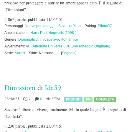
prezioso per proteggere e nutrire un amore appena nato
.
È il seguito di
“Dimissioni”.
(1067 parole, pubblicata 11/05/15)
Personaggi:
Nuovo personaggio
,
Severus Piton
Pairing:
Piton/OC
Ambientazione:
Harry Post-Hogwarts (1998-)
Genere:
Drammatico
,
Introspettivo
,
Romantico
Avvertimenti:
AU (Alternate Universe)
,
OC (Personaggio Originale)
Serie:
Sorrisi
Sfide: Nessuno
[
Segnala
]
Dimissioni
di
Ida59
23/04/15
1
0
3594
POST-DH
PG
COMPLETA
Severus è libero di vivere, finalmente. Ma in quale luogo? È il seguito di
“L’offerta”.
(1230 parole, pubblicata 23/04/15)