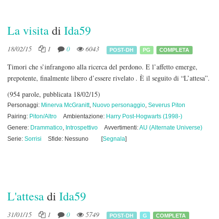
La visita
di
Ida59
18/02/15
1
0
6043
POST-DH
PG
COMPLETA
Timori che s’infrangono alla ricerca del perdono. E l’affetto emerge,
prepotente, finalmente libero d’essere rivelato
.
È il seguito di “L’attesa”.
(954 parole, pubblicata 18/02/15)
Personaggi:
Minerva McGranitt
,
Nuovo personaggio
,
Severus Piton
Pairing:
Piton/Altro
Ambientazione:
Harry Post-Hogwarts (1998-)
Genere:
Drammatico
,
Introspettivo
Avvertimenti:
AU (Alternate Universe)
Serie:
Sorrisi
Sfide: Nessuno
[
Segnala
]
L'attesa
di
Ida59
31/01/15
1
0
5749
POST-DH
G
COMPLETA