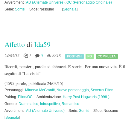
Avvertimenti:
AU (Alternate Universe)
,
OC (Personaggio Originale)
Serie:
Sorrisi
Sfide: Nessuno
[
Segnala
]
Affetto
di
Ida59
24/03/15
1
0
6618
POST-DH
PG
COMPLETA
Ricordi, pensieri, parole ed abbracci. E sorrisi. Per una nuova vita. È il
seguito di “La visita”.
(1595 parole, pubblicata 24/03/15)
Personaggi:
Minerva McGranitt
,
Nuovo personaggio
,
Severus Piton
Pairing:
Piton/OC
Ambientazione:
Harry Post-Hogwarts (1998-)
Genere:
Drammatico
,
Introspettivo
,
Romantico
Avvertimenti:
AU (Alternate Universe)
Serie:
Sorrisi
Sfide: Nessuno
[
Segnala
]