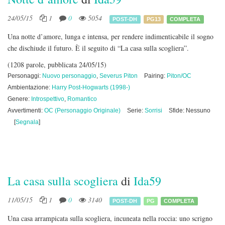
24/05/15
1
0
5054
POST-DH
PG13
COMPLETA
Una notte d’amore, lunga e intensa, per rendere indimenticabile il sogno
che dischiude il futuro. È il seguito di “La casa sulla scogliera”.
(1208 parole, pubblicata 24/05/15)
Personaggi:
Nuovo personaggio
,
Severus Piton
Pairing:
Piton/OC
Ambientazione:
Harry Post-Hogwarts (1998-)
Genere:
Introspettivo
,
Romantico
Avvertimenti:
OC (Personaggio Originale)
Serie:
Sorrisi
Sfide: Nessuno
[
Segnala
]
La casa sulla scogliera
di
Ida59
11/05/15
1
0
3140
POST-DH
PG
COMPLETA
Una casa arrampicata sulla scogliera, incuneata nella roccia: uno scrigno