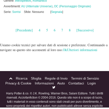
Genere:
Introspettivo
,
Romantico
Avvertimenti:
AU (Alternate Universe)
,
OC (Personaggio Originale)
Serie:
Sorrisi
Sfide: Nessuno
[
Segnala
]
[Precedente]
4
5
6
7
8
[Successivo]
Usiamo cookie tecnici per salvare dati di sessione e preferenze. Continuando a
navigare su questo sito acconsenti al loro uso.
Ok
Ulteriori informazioni
Ricerca
Sfoglia
Regole di Invio
Termini di Servizio
Privacy & Cookie
Informazioni
Aiuto
Contattaci
Login
Harry Potter & co. © J.K. Rowling, Warner Bros, Salani Editore. Tutti i diritti
riservati. Acciofanfiction © 2004-2016. Questo sito non è a scopo di lucro,
tutti i materiali in esso contenuti sono stati creati per puro divertimento, e
sono proprietà dei rispettivi autori, non pubblicabili altrove senza esplicito