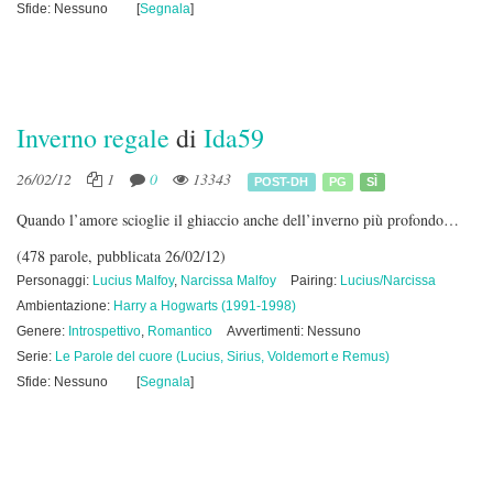
Sfide: Nessuno
[
Segnala
]
Inverno regale
di
Ida59
26/02/12
1
0
13343
POST-DH
PG
SÌ
Quando l’amore scioglie il ghiaccio anche dell’inverno più profondo…
(478 parole, pubblicata 26/02/12)
Personaggi:
Lucius Malfoy
,
Narcissa Malfoy
Pairing:
Lucius/Narcissa
Ambientazione:
Harry a Hogwarts (1991-1998)
Genere:
Introspettivo
,
Romantico
Avvertimenti: Nessuno
Serie:
Le Parole del cuore (Lucius, Sirius, Voldemort e Remus)
Sfide: Nessuno
[
Segnala
]