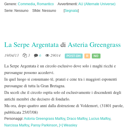
Genere:
Commedia
,
Romantico
Avvertimenti:
AU (Alternate Universe)
Serie: Nessuno
Sfide: Nessuno
[
Segnala
]
La Serpe Argentata
di
Asteria Greengrass
19/04/13
3
6
29014
POST-DH
R
NO
La Serpe Argentata è un circolo esclusivo dove solo i maghi ricchi e
purosangue possono accedervi.
In quel luogo si consumano tè, pranzi e cene tra i maggiori esponenti
purosangue di tutta la Gran Bretagna.
Da secoli che il circolo ospita solo ed esclusivamente i discendenti degli
antichi membri che decisero di fondarlo.
Ma ora, dopo quattro anni dalla distruzione di Voldemort,
(31801 parole,
pubblicata 25/07/08)
Personaggi:
Astoria Greengrass Malfoy
,
Draco Malfoy
,
Lucius Malfoy
,
Narcissa Malfoy
,
Pansy Parkinson
,
[+] Weasley