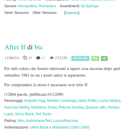
Genere:
Introspettivo
,
Romantico
Avvertimenti:
No Epilogo
Serie: Nessuno
Sfide: Nessuno
[
Segnala
]
After If
di
bic
11/06/14
11
31
153338
POST-DH
PG
SÌ
Per tutti coloro che fossero interessati a sapere cosa successe dopo quel
settembre 1981 in cui i nostri amici si separarono.
Per comprendere la storia è necessario aver letto If.
(12884 parole, pubblicata 01/12/09)
Personaggi:
Arabella Figg
,
Bellatrix Lestrange
,
Harry Potter
,
Lucius Malfoy
,
Narcissa Malfoy
,
Ninfadora Tonks
,
Petunia Dursley
,
Qualcun altro
,
Remus
Lupin
,
Sirius Black
,
Ted Tonks
Pairing:
Altro
,
Andromeda/Ted
,
Lucius/Narcissa
Ambientazione:
Ultimi Black e Malandrini (1950-1990)