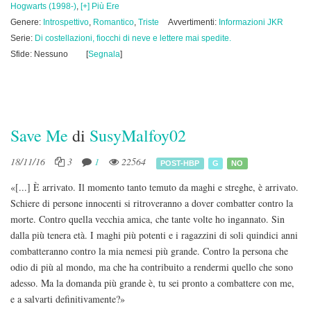
Hogwarts (1998-)
,
[+] Più Ere
Genere:
Introspettivo
,
Romantico
,
Triste
Avvertimenti:
Informazioni JKR
Serie:
Di costellazioni, fiocchi di neve e lettere mai spedite.
Sfide: Nessuno
[
Segnala
]
Save Me
di
SusyMalfoy02
18/11/16
3
1
22564
POST-HBP
G
NO
«[...] È arrivato. Il momento tanto temuto da maghi e streghe, è arrivato.
Schiere di persone innocenti si ritroveranno a dover combatter contro la
morte. Contro quella vecchia amica, che tante volte ho ingannato. Sin
dalla più tenera età. I maghi più potenti e i ragazzini di soli quindici anni
combatteranno contro la mia nemesi più grande. Contro la persona che
odio di più al mondo, ma che ha contribuito a rendermi quello che sono
adesso. Ma la domanda più grande è, tu sei pronto a combattere con me,
e a salvarti definitivamente?»