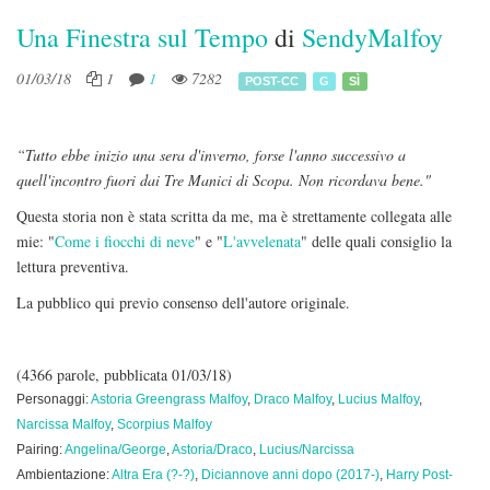
Una Finestra sul Tempo
di
SendyMalfoy
01/03/18
1
1
7282
POST-CC
G
SÌ
“Tutto ebbe inizio una sera d'inverno, forse l'anno successivo a
quell'incontro fuori dai Tre Manici di Scopa. Non ricordava bene."
Questa storia non è stata scritta da me, ma è strettamente collegata alle
mie: "
Come i fiocchi di neve
" e "
L'avvelenata
" delle quali consiglio la
lettura preventiva.
La pubblico qui previo consenso dell'autore originale.
(4366 parole, pubblicata 01/03/18)
Personaggi:
Astoria Greengrass Malfoy
,
Draco Malfoy
,
Lucius Malfoy
,
Narcissa Malfoy
,
Scorpius Malfoy
Pairing:
Angelina/George
,
Astoria/Draco
,
Lucius/Narcissa
Ambientazione:
Altra Era (?-?)
,
Diciannove anni dopo (2017-)
,
Harry Post-