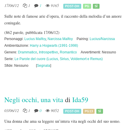
17/06/12
1
1
9165
POST-DH
PG
SÌ
Sulle note di famose arie d’opera, il racconto della melodia d’un amore
coniugale.
(862 parole, pubblicata 17/06/12)
Personaggi:
Lucius Malfoy
,
Narcissa Malfoy
Pairing:
Lucius/Narcissa
Ambientazione:
Harry a Hogwarts (1991-1998)
Genere:
Drammatico
,
Introspettivo
,
Romantico
Avvertimenti: Nessuno
Serie:
Le Parole del cuore (Lucius, Sirius, Voldemort e Remus)
Sfide: Nessuno
[
Segnala
]
Negli occhi, una vita
di
Ida59
03/06/12
1
0
9052
POST-DH
PG13
SÌ
Una donna che ama sa leggere un’intera vita negli occhi del suo uomo.