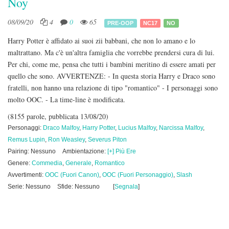
Noy
08/09/20
4
0
65
PRE-OOP
NC17
NO
Harry Potter è affidato ai suoi zii babbani, che non lo amano e lo
maltrattano. Ma c'è un'altra famiglia che vorrebbe prendersi cura di lui.
Per chi, come me, pensa che tutti i bambini meritino di essere amati per
quello che sono. AVVERTENZE: - In questa storia Harry e Draco sono
fratelli, non hanno una relazione di tipo "romantico" - I personaggi sono
molto OOC. - La time-line è modificata.
(8155 parole, pubblicata 13/08/20)
Personaggi:
Draco Malfoy
,
Harry Potter
,
Lucius Malfoy
,
Narcissa Malfoy
,
Remus Lupin
,
Ron Weasley
,
Severus Piton
Pairing: Nessuno
Ambientazione:
[+] Più Ere
Genere:
Commedia
,
Generale
,
Romantico
Avvertimenti:
OOC (Fuori Canon)
,
OOC (Fuori Personaggio)
,
Slash
Serie: Nessuno
Sfide: Nessuno
[
Segnala
]