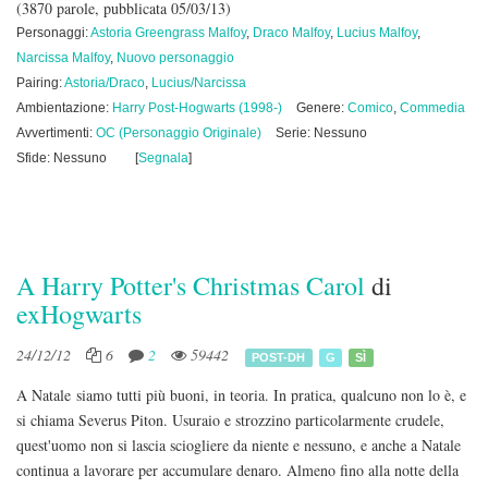
(3870 parole, pubblicata 05/03/13)
Personaggi:
Astoria Greengrass Malfoy
,
Draco Malfoy
,
Lucius Malfoy
,
Narcissa Malfoy
,
Nuovo personaggio
Pairing:
Astoria/Draco
,
Lucius/Narcissa
Ambientazione:
Harry Post-Hogwarts (1998-)
Genere:
Comico
,
Commedia
Avvertimenti:
OC (Personaggio Originale)
Serie: Nessuno
Sfide: Nessuno
[
Segnala
]
A Harry Potter's Christmas Carol
di
exHogwarts
24/12/12
6
2
59442
POST-DH
G
SÌ
A Natale siamo tutti più buoni, in teoria. In pratica, qualcuno non lo è, e
si chiama Severus Piton. Usuraio e strozzino particolarmente crudele,
quest'uomo non si lascia sciogliere da niente e nessuno, e anche a Natale
continua a lavorare per accumulare denaro. Almeno fino alla notte della