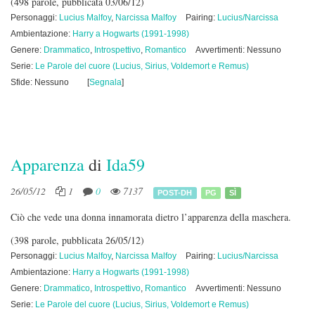
(498 parole, pubblicata 03/06/12)
Personaggi:
Lucius Malfoy
,
Narcissa Malfoy
Pairing:
Lucius/Narcissa
Ambientazione:
Harry a Hogwarts (1991-1998)
Genere:
Drammatico
,
Introspettivo
,
Romantico
Avvertimenti: Nessuno
Serie:
Le Parole del cuore (Lucius, Sirius, Voldemort e Remus)
Sfide: Nessuno
[
Segnala
]
Apparenza
di
Ida59
26/05/12
1
0
7137
POST-DH
PG
SÌ
Ciò che vede una donna innamorata dietro l’apparenza della maschera.
(398 parole, pubblicata 26/05/12)
Personaggi:
Lucius Malfoy
,
Narcissa Malfoy
Pairing:
Lucius/Narcissa
Ambientazione:
Harry a Hogwarts (1991-1998)
Genere:
Drammatico
,
Introspettivo
,
Romantico
Avvertimenti: Nessuno
Serie:
Le Parole del cuore (Lucius, Sirius, Voldemort e Remus)