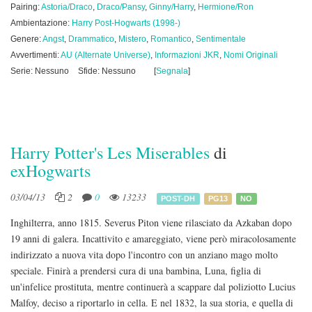
Pairing:
Astoria/Draco
,
Draco/Pansy
,
Ginny/Harry
,
Hermione/Ron
Ambientazione:
Harry Post-Hogwarts (1998-)
Genere:
Angst
,
Drammatico
,
Mistero
,
Romantico
,
Sentimentale
Avvertimenti:
AU (Alternate Universe)
,
Informazioni JKR
,
Nomi Originali
Serie: Nessuno
Sfide: Nessuno
[
Segnala
]
Harry Potter's Les Miserables
di
exHogwarts
03/04/13
2
0
13233
POST-DH
PG13
NO
Inghilterra, anno 1815. Severus Piton viene rilasciato da Azkaban dopo
19 anni di galera. Incattivito e amareggiato, viene però miracolosamente
indirizzato a nuova vita dopo l'incontro con un anziano mago molto
speciale. Finirà a prendersi cura di una bambina, Luna, figlia di
un'infelice prostituta, mentre continuerà a scappare dal poliziotto Lucius
Malfoy, deciso a riportarlo in cella. E nel 1832, la sua storia, e quella di