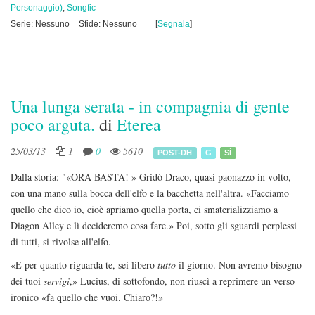
Personaggio)
,
Songfic
Serie: Nessuno
Sfide: Nessuno
[
Segnala
]
Una lunga serata - in compagnia di gente
poco arguta.
di
Eterea
25/03/13
1
0
5610
POST-DH
G
SÌ
Dalla storia: "«ORA BASTA! » Gridò Draco, quasi paonazzo in volto,
con una mano sulla bocca dell'elfo e la bacchetta nell'altra. «Facciamo
quello che dico io, cioè apriamo quella porta, ci smaterializziamo a
Diagon Alley e lì decideremo cosa fare.» Poi, sotto gli sguardi perplessi
di tutti, si rivolse all'elfo.
«E per quanto riguarda te, sei libero
tutto
il giorno. Non avremo bisogno
dei tuoi
servigi
,» Lucius, di sottofondo, non riuscì a reprimere un verso
ironico «fa quello che vuoi. Chiaro?!»