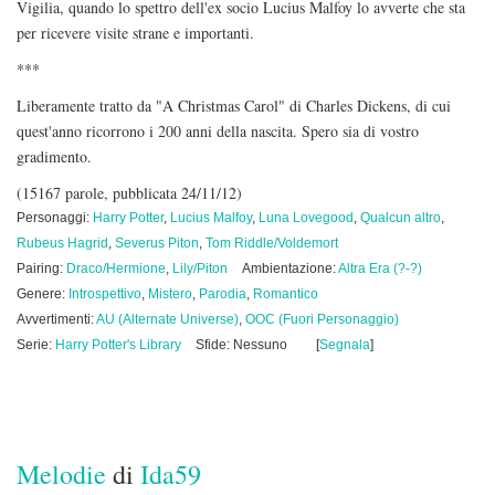
Vigilia, quando lo spettro dell'ex socio Lucius Malfoy lo avverte che sta
per ricevere visite strane e importanti.
***
Liberamente tratto da "A Christmas Carol" di Charles Dickens, di cui
quest'anno ricorrono i 200 anni della nascita. Spero sia di vostro
gradimento.
(15167 parole, pubblicata 24/11/12)
Personaggi:
Harry Potter
,
Lucius Malfoy
,
Luna Lovegood
,
Qualcun altro
,
Rubeus Hagrid
,
Severus Piton
,
Tom Riddle/Voldemort
Pairing:
Draco/Hermione
,
Lily/Piton
Ambientazione:
Altra Era (?-?)
Genere:
Introspettivo
,
Mistero
,
Parodia
,
Romantico
Avvertimenti:
AU (Alternate Universe)
,
OOC (Fuori Personaggio)
Serie:
Harry Potter's Library
Sfide: Nessuno
[
Segnala
]
Melodie
di
Ida59