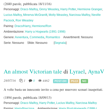
(2680 parole, pubblicata 18/11/16)
Personaggi:
Draco Malfoy
,
Ginny Weasley
,
Harry Potter
,
Hermione Granger
,
Lucius Malfoy
,
Minerva McGranitt
,
Molly Weasley
,
Narcissa Malfoy
,
Neville
Paciock
,
Ron Weasley
Pairing:
Draco/Harry
,
Hermione/Ron
Ambientazione:
Harry a Hogwarts (1991-1998)
Genere:
Avventura
,
Commedia
,
Romantico
Avvertimenti: Nessuno
Serie: Nessuno
Sfide: Nessuno
[
Segnala
]
An almost Victorian tale
di
Lyrael
,
AynaV
28/07/16
1
0
4462
POST-DH
PG13
NO
A volte basta un innocente invito a cena per muovere scenari inaspettati.
(1894 parole, pubblicata 18/09/13)
Personaggi:
Draco Malfoy
,
Harry Potter
,
Lucius Malfoy
,
Narcissa Malfoy
Pairing:
Harry/Narcissa
Ambientazione:
Harry Post-Hogwarts (1998-)