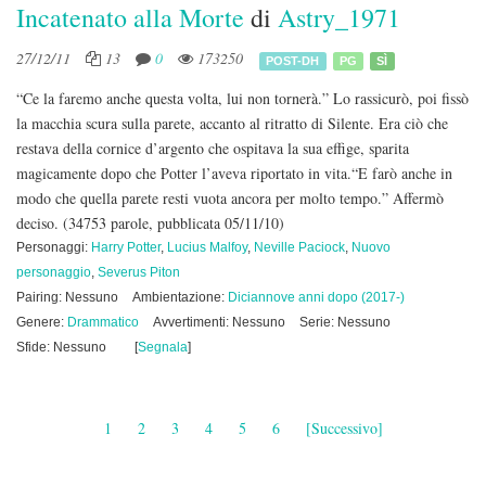
Incatenato alla Morte
di
Astry_1971
27/12/11
13
0
173250
POST-DH
PG
SÌ
“Ce la faremo anche questa volta, lui non tornerà.” Lo rassicurò, poi fissò
la macchia scura sulla parete, accanto al ritratto di Silente. Era ciò che
restava della cornice d’argento che ospitava la sua effige, sparita
magicamente dopo che Potter l’aveva riportato in vita.“E farò anche in
modo che quella parete resti vuota ancora per molto tempo.” Affermò
deciso.
(34753 parole, pubblicata 05/11/10)
Personaggi:
Harry Potter
,
Lucius Malfoy
,
Neville Paciock
,
Nuovo
personaggio
,
Severus Piton
Pairing: Nessuno
Ambientazione:
Diciannove anni dopo (2017-)
Genere:
Drammatico
Avvertimenti: Nessuno
Serie: Nessuno
Sfide: Nessuno
[
Segnala
]
1
2
3
4
5
6
[Successivo]