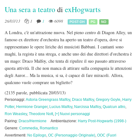
Una sera a teatro
di
exHogwarts
26/03/13
1
1
6098
POST-DH
PG
NO
A Londra, c'è un'attrazione nuova. Nel pieno centro di Diagon Alley, un
famoso ex direttore d'orchestra ha aperto un teatro d'opera, dove si
rappresentano le opere liriche dei musicisti Babbani. I cantanti sono
maghi, la regista è una strega, e anche uno dei due direttori d'orchestra è
un mago: Draco Malfoy, che tenta di ripulire il suo passato attraverso
questa attività. Il che non manca di attirare sulla compagnia le attenzioni
degli Auror... Ma la musica, si sa, è capace di fare miracoli. Allora,
qualcuno vuole comprare un biglietto?
(2135 parole, pubblicata 20/03/13)
Personaggi:
Astoria Greengrass Malfoy
,
Draco Malfoy
,
Gregory Goyle
,
Harry
Potter
,
Hermione Granger
,
Lucius Malfoy
,
Narcissa Malfoy
,
Qualcun altro
,
Ron Weasley
,
Theodore Nott
,
[+] Nuovi personaggi
Pairing:
Draco/Hermione
Ambientazione:
Harry Post-Hogwarts (1998-)
Genere:
Commedia
,
Romantico
Avvertimenti:
No Epilogo
,
OC (Personaggio Originale)
,
OOC (Fuori