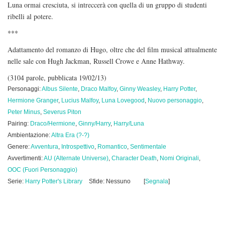
Luna ormai cresciuta, si intreccerà con quella di un gruppo di studenti
ribelli al potere.
***
Adattamento del romanzo di Hugo, oltre che del film musical attualmente
nelle sale con Hugh Jackman, Russell Crowe e Anne Hathway.
(3104 parole, pubblicata 19/02/13)
Personaggi:
Albus Silente
,
Draco Malfoy
,
Ginny Weasley
,
Harry Potter
,
Hermione Granger
,
Lucius Malfoy
,
Luna Lovegood
,
Nuovo personaggio
,
Peter Minus
,
Severus Piton
Pairing:
Draco/Hermione
,
Ginny/Harry
,
Harry/Luna
Ambientazione:
Altra Era (?-?)
Genere:
Avventura
,
Introspettivo
,
Romantico
,
Sentimentale
Avvertimenti:
AU (Alternate Universe)
,
Character Death
,
Nomi Originali
,
OOC (Fuori Personaggio)
Serie:
Harry Potter's Library
Sfide: Nessuno
[
Segnala
]