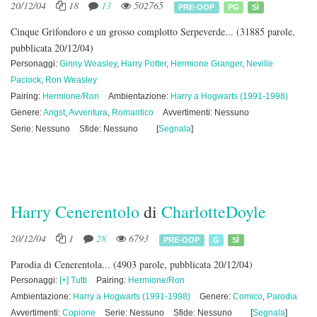
20/12/04
18
13
502765
PRE-OOP
PG
SÌ
Cinque Grifondoro e un grosso complotto Serpeverde...
(31885 parole,
pubblicata 20/12/04)
Personaggi:
Ginny Weasley
,
Harry Potter
,
Hermione Granger
,
Neville
Paciock
,
Ron Weasley
Pairing:
Hermione/Ron
Ambientazione:
Harry a Hogwarts (1991-1998)
Genere:
Angst
,
Avventura
,
Romantico
Avvertimenti: Nessuno
Serie: Nessuno
Sfide: Nessuno
[
Segnala
]
Harry Cenerentolo
di
CharlotteDoyle
20/12/04
1
28
6793
PRE-OOP
G
SÌ
Parodia di Cenerentola...
(4903 parole, pubblicata 20/12/04)
Personaggi:
[+] Tutti
Pairing:
Hermione/Ron
Ambientazione:
Harry a Hogwarts (1991-1998)
Genere:
Comico
,
Parodia
Avvertimenti:
Copione
Serie: Nessuno
Sfide: Nessuno
[
Segnala
]