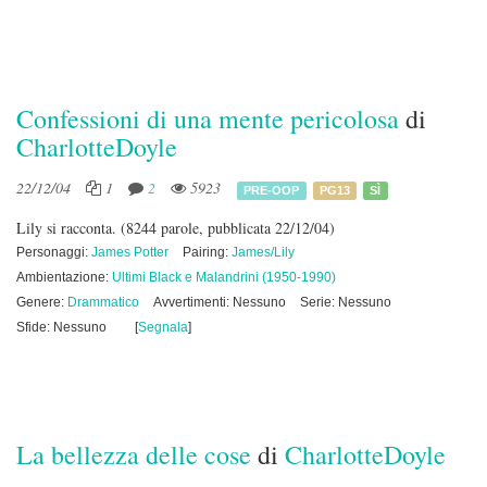
Confessioni di una mente pericolosa
di
CharlotteDoyle
22/12/04
1
2
5923
PRE-OOP
PG13
SÌ
Lily si racconta.
(8244 parole, pubblicata 22/12/04)
Personaggi:
James Potter
Pairing:
James/Lily
Ambientazione:
Ultimi Black e Malandrini (1950-1990)
Genere:
Drammatico
Avvertimenti: Nessuno
Serie: Nessuno
Sfide: Nessuno
[
Segnala
]
La bellezza delle cose
di
CharlotteDoyle