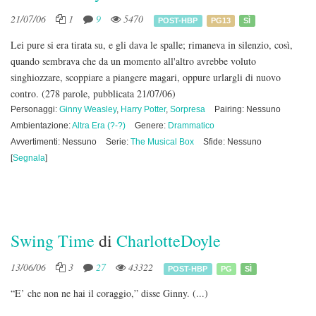
21/07/06
1
9
5470
POST-HBP
PG13
SÌ
Lei pure si era tirata su, e gli dava le spalle; rimaneva in silenzio, così,
quando sembrava che da un momento all'altro avrebbe voluto
singhiozzare, scoppiare a piangere magari, oppure urlargli di nuovo
contro.
(278 parole, pubblicata 21/07/06)
Personaggi:
Ginny Weasley
,
Harry Potter
,
Sorpresa
Pairing: Nessuno
Ambientazione:
Altra Era (?-?)
Genere:
Drammatico
Avvertimenti: Nessuno
Serie:
The Musical Box
Sfide: Nessuno
[
Segnala
]
Swing Time
di
CharlotteDoyle
13/06/06
3
27
43322
POST-HBP
PG
SÌ
“E’ che non ne hai il coraggio,” disse Ginny. (...)