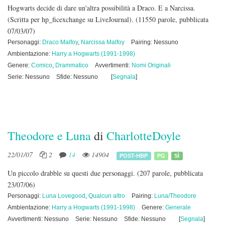
Hogwarts decide di dare un'altra possibilità a Draco. E a Narcissa.
(Scritta per hp_ficexchange su LiveJournal).
(11550 parole, pubblicata
07/03/07)
Personaggi:
Draco Malfoy
,
Narcissa Malfoy
Pairing: Nessuno
Ambientazione:
Harry a Hogwarts (1991-1998)
Genere:
Comico
,
Drammatico
Avvertimenti:
Nomi Originali
Serie: Nessuno
Sfide: Nessuno
[
Segnala
]
Theodore e Luna
di
CharlotteDoyle
22/01/07
2
14
14904
POST-HBP
PG
SÌ
Un piccolo drabble su questi due personaggi.
(207 parole, pubblicata
23/07/06)
Personaggi:
Luna Lovegood
,
Qualcun altro
Pairing:
Luna/Theodore
Ambientazione:
Harry a Hogwarts (1991-1998)
Genere:
Generale
Avvertimenti: Nessuno
Serie: Nessuno
Sfide: Nessuno
[
Segnala
]