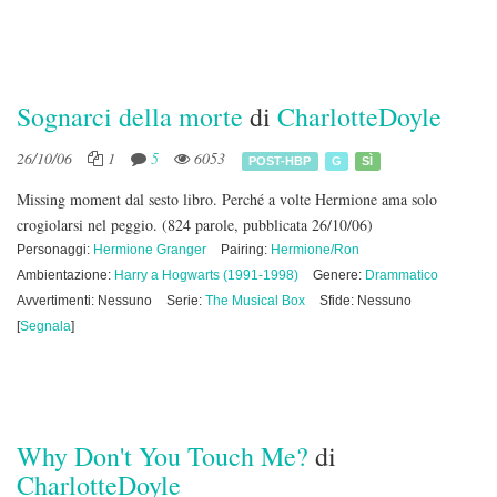
Sognarci della morte
di
CharlotteDoyle
26/10/06
1
5
6053
POST-HBP
G
SÌ
Missing moment dal sesto libro. Perché a volte Hermione ama solo
crogiolarsi nel peggio.
(824 parole, pubblicata 26/10/06)
Personaggi:
Hermione Granger
Pairing:
Hermione/Ron
Ambientazione:
Harry a Hogwarts (1991-1998)
Genere:
Drammatico
Avvertimenti: Nessuno
Serie:
The Musical Box
Sfide: Nessuno
[
Segnala
]
Why Don't You Touch Me?
di
CharlotteDoyle