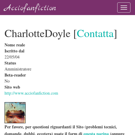
Acciofanfiction
CharlotteDoyle [
Contatta
]
Nome reale
Iscritto dal
22/05/04
Status
Amministratore
Beta-reader
No
Sito web
http://www.acciofanfiction.com
Per favore, per questioni riguardanti il Sito (problemi tecnici,
domande, dubbi, eccetera) usate il form di
questa pagina
(oppure