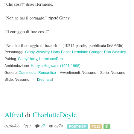
“Che cosa?” disse Hermione.
“Non ne hai il coraggio,” ripeté Ginny.
“Il coraggio di fare cosa?”
“Non hai il coraggio di baciarlo.”
(10214 parole, pubblicata 06/06/06)
Personaggi:
Ginny Weasley
,
Harry Potter
,
Hermione Granger
,
Ron Weasley
Pairing:
Ginny/Harry
,
Hermione/Ron
Ambientazione:
Harry a Hogwarts (1991-1998)
Genere:
Commedia
,
Romantico
Avvertimenti: Nessuno
Serie: Nessuno
Sfide: Nessuno
[
Segnala
]
Alfred
di
CharlotteDoyle
01/06/06
1
27
6279
POST-HBP
PG13
SÌ