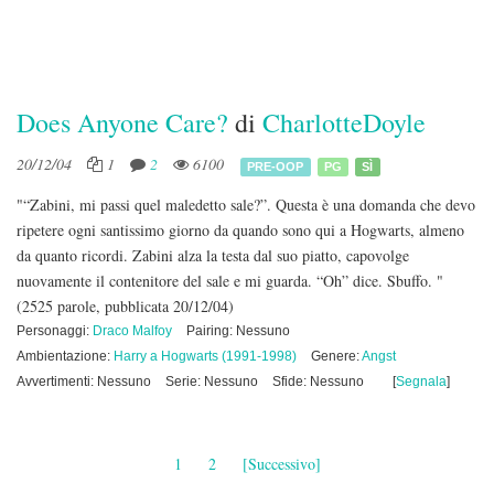
Does Anyone Care?
di
CharlotteDoyle
20/12/04
1
2
6100
PRE-OOP
PG
SÌ
"“Zabini, mi passi quel maledetto sale?”. Questa è una domanda che devo
ripetere ogni santissimo giorno da quando sono qui a Hogwarts, almeno
da quanto ricordi. Zabini alza la testa dal suo piatto, capovolge
nuovamente il contenitore del sale e mi guarda. “Oh” dice. Sbuffo. "
(2525 parole, pubblicata 20/12/04)
Personaggi:
Draco Malfoy
Pairing: Nessuno
Ambientazione:
Harry a Hogwarts (1991-1998)
Genere:
Angst
Avvertimenti: Nessuno
Serie: Nessuno
Sfide: Nessuno
[
Segnala
]
1
2
[Successivo]