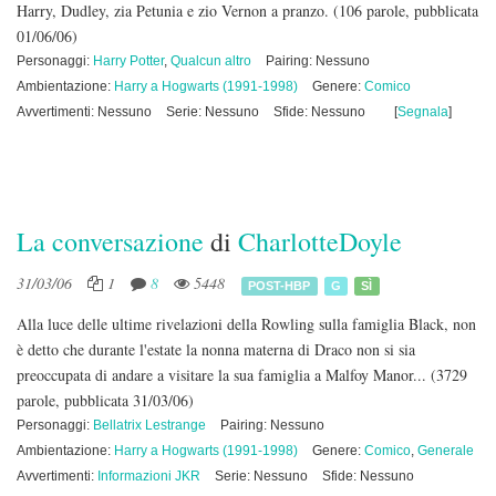
Harry, Dudley, zia Petunia e zio Vernon a pranzo.
(106 parole, pubblicata
01/06/06)
Personaggi:
Harry Potter
,
Qualcun altro
Pairing: Nessuno
Ambientazione:
Harry a Hogwarts (1991-1998)
Genere:
Comico
Avvertimenti: Nessuno
Serie: Nessuno
Sfide: Nessuno
[
Segnala
]
La conversazione
di
CharlotteDoyle
31/03/06
1
8
5448
POST-HBP
G
SÌ
Alla luce delle ultime rivelazioni della Rowling sulla famiglia Black, non
è detto che durante l'estate la nonna materna di Draco non si sia
preoccupata di andare a visitare la sua famiglia a Malfoy Manor...
(3729
parole, pubblicata 31/03/06)
Personaggi:
Bellatrix Lestrange
Pairing: Nessuno
Ambientazione:
Harry a Hogwarts (1991-1998)
Genere:
Comico
,
Generale
Avvertimenti:
Informazioni JKR
Serie: Nessuno
Sfide: Nessuno