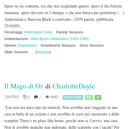
Spero tu sia contenta, ora che stai scegliendo questo; spero ti dia felicità
immensa; spero davvero tu l’ottenga, e che non finisca per pentirtene (…)
Andromeda e Narcissa Black a confronto.
(2079 parole, pubblicata
25/10/05)
Personaggi:
Andromeda Tonks
Pairing: Nessuno
Ambientazione:
Ultimi Black e Malandrini (1950-1990)
Genere:
Drammatico
Avvertimenti: Nessuno
Serie: Nessuno
Sfide: Nessuno
[
Segnala
]
Il Mago di Oz
di
CharlotteDoyle
12/07/05
1
1
9482
POST-OOP
PG
SÌ
“Lui non era mica tipo da musical. Non avrebbe mai viaggiato in una
casa in balìa di un ciclone e non avrebbe di certo poi sussurrato a delle
scarpette There’s no place like home, perché non ce l’aveva, una casa.
Non le avrebbe neanche mai indossate, delle scarpette con i tacchi! Per