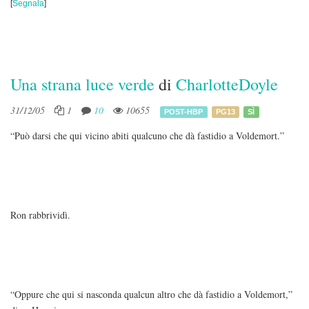
[
Segnala
]
Una strana luce verde
di
CharlotteDoyle
31/12/05
1
10
10655
POST-HBP
PG13
SÌ
“Può darsi che qui vicino abiti qualcuno che dà fastidio a Voldemort.”
Ron rabbrividì.
“Oppure che qui si nasconda qualcun altro che dà fastidio a Voldemort,”