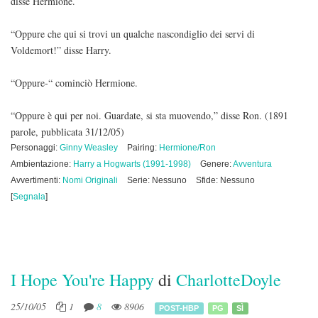
disse Hermione.
“Oppure che qui si trovi un qualche nascondiglio dei servi di
Voldemort!” disse Harry.
“Oppure-“ cominciò Hermione.
“Oppure è qui per noi. Guardate, si sta muovendo,” disse Ron.
(1891
parole, pubblicata 31/12/05)
Personaggi:
Ginny Weasley
Pairing:
Hermione/Ron
Ambientazione:
Harry a Hogwarts (1991-1998)
Genere:
Avventura
Avvertimenti:
Nomi Originali
Serie: Nessuno
Sfide: Nessuno
[
Segnala
]
I Hope You're Happy
di
CharlotteDoyle
25/10/05
1
8
8906
POST-HBP
PG
SÌ