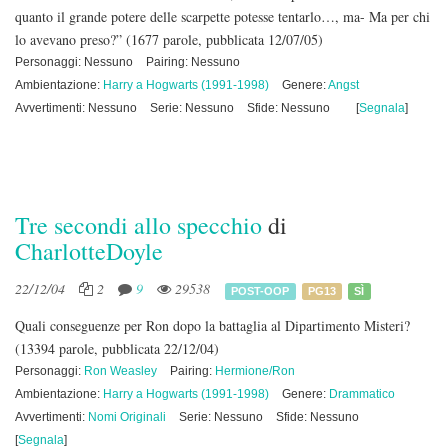
quanto il grande potere delle scarpette potesse tentarlo…, ma- Ma per chi
lo avevano preso?”
(1677 parole, pubblicata 12/07/05)
Personaggi: Nessuno
Pairing: Nessuno
Ambientazione:
Harry a Hogwarts (1991-1998)
Genere:
Angst
Avvertimenti: Nessuno
Serie: Nessuno
Sfide: Nessuno
[
Segnala
]
Tre secondi allo specchio
di
CharlotteDoyle
22/12/04
2
9
29538
POST-OOP
PG13
SÌ
Quali conseguenze per Ron dopo la battaglia al Dipartimento Misteri?
(13394 parole, pubblicata 22/12/04)
Personaggi:
Ron Weasley
Pairing:
Hermione/Ron
Ambientazione:
Harry a Hogwarts (1991-1998)
Genere:
Drammatico
Avvertimenti:
Nomi Originali
Serie: Nessuno
Sfide: Nessuno
[
Segnala
]