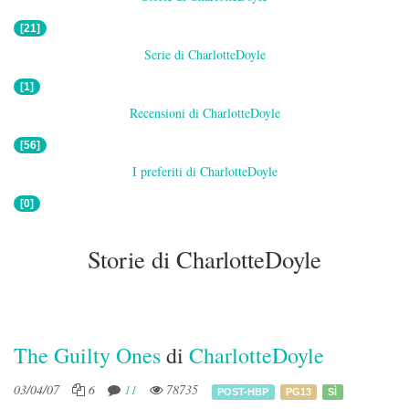
[21]
Serie di CharlotteDoyle
[1]
Recensioni di CharlotteDoyle
[56]
I preferiti di CharlotteDoyle
[0]
Storie di CharlotteDoyle
The Guilty Ones
di
CharlotteDoyle
03/04/07
6
11
78735
POST-HBP
PG13
SÌ