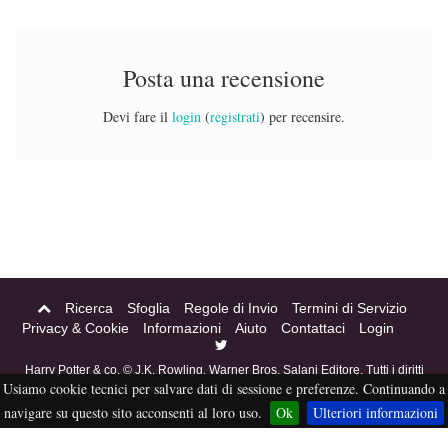
Posta una recensione
Devi fare il
login
(
registrati
) per recensire.
Ricerca
Sfoglia
Regole di Invio
Termini di Servizio
Privacy & Cookie
Informazioni
Aiuto
Contattaci
Login
Harry Potter & co. © J.K. Rowling, Warner Bros, Salani Editore. Tutti i diritti
Usiamo cookie tecnici per salvare dati di sessione e preferenze. Continuando a
riservati. Acciofanfiction © 2004-2016. Questo sito non è a scopo di lucro,
tutti i materiali in esso contenuti sono stati creati per puro divertimento, e
navigare su questo sito acconsenti al loro uso.
Ok
Ulteriori informazioni
sono proprietà dei rispettivi autori, non pubblicabili altrove senza esplicito
permesso da parte degli stessi.