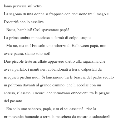
lama perversa sul vetro.
La sagoma di una donna si frappose con decisione tra il mago e
l'oscurità che lo assaliva.
- Basta, bambini! Così spaventate papà!
La prima ombra minacciosa si fermò di colpo, stupita:
- Ma no, ma no! Era solo uno scherzo di Halloween papà, non
avere paura, siamo solo noi!
Due piccole teste arruffate apparvero dietro alla ragazzina che
aveva parlato, i manti neri abbandonati a terra, calpestati da
irrequieti piedini nudi. Si lanciarono tra le braccia del padre seduto
in poltrona davanti al grande camino, che li accolse con un
sorriso, rilassato, i ricordi che tornavano obbedienti tra le pieghe
del passato.
- Era solo uno scherzo, papà, e tu ci sei cascato! - rise la
primogenita buttando a terra la maschera da mostro e saltandogli