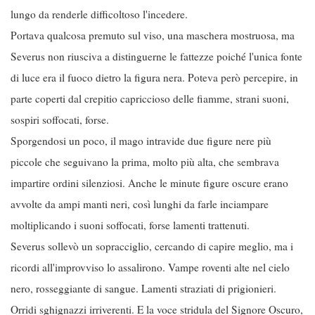
lungo da renderle difficoltoso l'incedere.
Portava qualcosa premuto sul viso, una maschera mostruosa, ma
Severus non riusciva a distinguerne le fattezze poiché l'unica fonte
di luce era il fuoco dietro la figura nera. Poteva però percepire, in
parte coperti dal crepitio capriccioso delle fiamme, strani suoni,
sospiri soffocati, forse.
Sporgendosi un poco, il mago intravide due figure nere più
piccole che seguivano la prima, molto più alta, che sembrava
impartire ordini silenziosi. Anche le minute figure oscure erano
avvolte da ampi manti neri, così lunghi da farle inciampare
moltiplicando i suoni soffocati, forse lamenti trattenuti.
Severus sollevò un sopracciglio, cercando di capire meglio, ma i
ricordi all'improvviso lo assalirono. Vampe roventi alte nel cielo
nero, rosseggiante di sangue. Lamenti straziati di prigionieri.
Orridi sghignazzi irriverenti. E la voce stridula del Signore Oscuro,