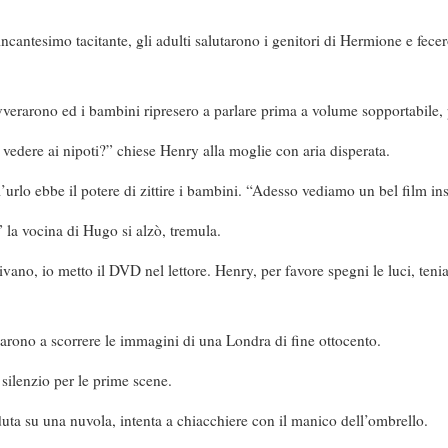
’incantesimo tacitante, gli adulti salutarono i genitori di Hermione e fec
verarono ed i bambini ripresero a parlare prima a volume sopportabile, 
 vedere ai nipoti?” chiese Henry alla moglie con aria disperata.
rlo ebbe il potere di zittire i bambini. “Adesso vediamo un bel film in
 la vocina di Hugo si alzò, tremula.
ivano, io metto il DVD nel lettore. Henry, per favore spegni le luci, ten
iarono a scorrere le immagini di una Londra di fine ottocento.
 silenzio per le prime scene.
ta su una nuvola, intenta a chiacchiere con il manico dell’ombrello.