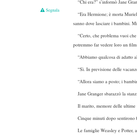
“Chi era?” s’informò Jane Gra
Segnala
“Era Hermione; è morta Muriel,
sanno dove lasciare i bambini. Mi
“Certo, che problema vuoi che 
potremmo far vedere loro un film
“Abbiamo qualcosa di adatto al
“Sì. In previsione delle vacan
“Allora siamo a posto; i bambi
Jane Granger sbarazzò la stanza
Il marito, memore delle ultime vis
Cinque minuti dopo sentirono b
Le famiglie Weasley e Potter, a