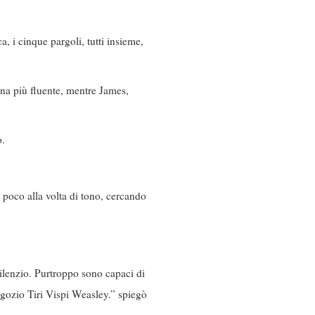
, i cinque pargoli, tutti insieme,
ina più fluente, mentre James,
o.
 poco alla volta di tono, cercando
ilenzio. Purtroppo sono capaci di
negozio Tiri Vispi Weasley.” spiegò