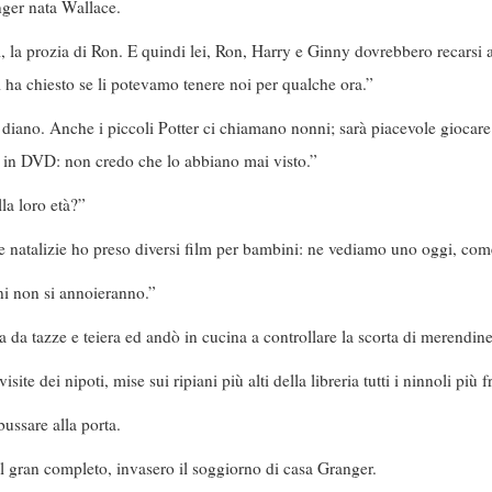
nger nata Wallace.
 la prozia di Ron. E quindi lei, Ron, Harry e Ginny dovrebbero recarsi
 ha chiesto se li potevamo tenere noi per qualche ora.”
diano. Anche i piccoli Potter ci chiamano nonni; sarà piacevole giocare
 in DVD: non credo che lo abbiano mai visto.”
la loro età?”
ze natalizie ho preso diversi film per bambini: ne vediamo uno oggi, co
ni non si annoieranno.”
 da tazze e teiera ed andò in cucina a controllare la scorta di merendine
ite dei nipoti, mise sui ripiani più alti della libreria tutti i ninnoli più fr
ussare alla porta.
l gran completo, invasero il soggiorno di casa Granger.