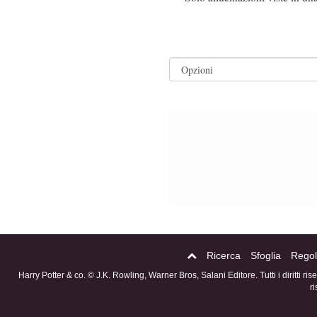
Ricerca
Sfoglia
Regol
Harry Potter & co. © J.K. Rowling, Warner Bros, Salani Editore. Tutti i diritti ri
r