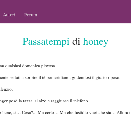
Autori
Forum
Passatempi
di
honey
na qualsiasi domenica piovosa.
ente seduti a sorbire il tè pomeridiano, godendosi il giusto riposo.
ilenzio.
er posò la tazza, si alzò e raggiunse il telefono.
to bene, sì… Cosa?... Ma certo… Ma che fastidio vuoi che sia… Allora 