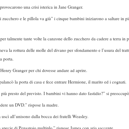
provocarono una crisi isterica in Jane Granger.
zucchero e le pillola va giù” i cinque bambini iniziarono a saltare in p
 per talmente tante volte la canzone dello zucchero da cadere a terra in
va la rottura delle molle del divano per sfondamento e l’usura del tra
a porta.
d Henry Granger per chi dovesse andare ad aprire.
palancò la porta di casa e fece entrare Hermione, il marito ed i cognati.
iù presto del previsto. I bambini vi hanno dato fastidio?” si preoccu
edere un DVD.” rispose la madre.
cì all’unisono dalla bocca dei fratelli Weasley.
a specie di Pensatoio multiplo.” rispose James con aria saccente.