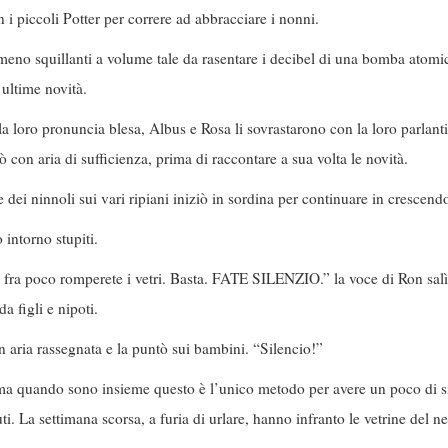
i piccoli Potter per correre ad abbracciare i nonni.
meno squillanti a volume tale da rasentare i decibel di una bomba atomica
ultime novità.
a loro pronuncia blesa, Albus e Rosa li sovrastarono con la loro parlant
dò con aria di sufficienza, prima di raccontare a sua volta le novità.
a e dei ninnoli sui vari ripiani iniziò in sordina per continuare in crescend
 intorno stupiti.
, fra poco romperete i vetri. Basta. FATE SILENZIO.” la voce di Ron salì
a figli e nipoti.
on aria rassegnata e la puntò sui bambini. “Silencio!”
ma quando sono insieme questo è l’unico metodo per avere un poco di s
ti. La settimana scorsa, a furia di urlare, hanno infranto le vetrine del 