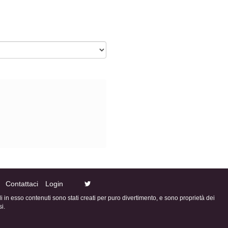
Contattaci
Login
ali in esso contenuti sono stati creati per puro divertimento, e sono proprietà dei
i.