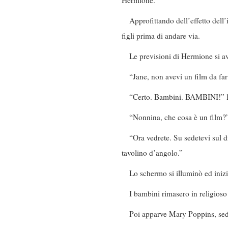
Hermione.
Approfittando dell’effetto dell
figli prima di andare via.
Le previsioni di Hermione si av
“Jane, non avevi un film da far
“Certo. Bambini. BAMBINI!” l’u
“Nonnina, che cosa è un film?”
“Ora vedrete. Su sedetevi sul d
tavolino d’angolo.”
Lo schermo si illuminò ed iniz
I bambini rimasero in religioso
Poi apparve Mary Poppins, sedu