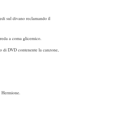
iedi sul divano reclamando il
 preda a coma glicemico.
tto di DVD contenente la canzone,
pò Hermione.