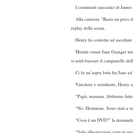
I commenti sarcastici di James 
Alla canzone “Basta un poco di 
replay della scena.
Henry fu costretto ad ascoltare
Mentre ormai Jane Granger teme
si sentì bussare il campanello dell
Ci fu un’aspra lotta fra Jane e
Vincitore e sorridente, Henry s
“Papà, mamma. Abbiamo fatto p
“No, Hermione. Sono stati a v
“Cosa è un DVD?” la domanda us
“Solo allucinazioni viste in un