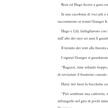
Rose ed Hugo fecero a gara con 
In una cacofonia di voci più o 
raccontarono ai nonni Granger le 
Hugo e Lily farfugliarono con l
dall’alto dei suoi sei anni li guar
Il tremito dei vetri alla finestr
I signori Granger si guardarono
“Ragazzi, state urlando troppo
di sovrastare il frastuono causato d
Harry tirò fuori la bacchetta c
“Può sembrare una cattiveria, 
infrangerlo nel giro di pochi minu