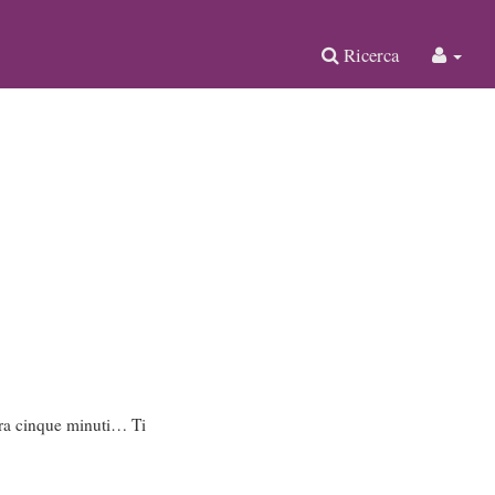
Ricerca
tra cinque minuti… Ti