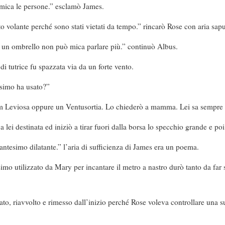
mica le persone.” esclamò James.
o volante perché sono stati vietati da tempo.” rincarò Rose con aria sapu
n un ombrello non può mica parlare più.” continuò Albus.
 di tutrice fu spazzata via da un forte vento.
simo ha usato?”
m Leviosa oppure un Ventusortia. Lo chiederò a mamma. Lei sa sempre t
 lei destinata ed iniziò a tirar fuori dalla borsa lo specchio grande e poi
ntesimo dilatante.” l’aria di sufficienza di James era un poema.
esimo utilizzato da Mary per incantare il metro a nastro durò tanto da fa
o, riavvolto e rimesso dall’inizio perché Rose voleva controllare una su