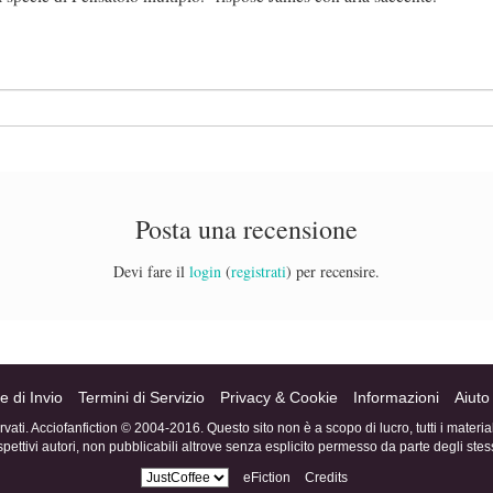
Posta una recensione
Devi fare il
login
(
registrati
) per recensire.
e di Invio
Termini di Servizio
Privacy & Cookie
Informazioni
Aiuto
servati. Acciofanfiction © 2004-2016. Questo sito non è a scopo di lucro, tutti i materi
ispettivi autori, non pubblicabili altrove senza esplicito permesso da parte degli stess
eFiction
Credits