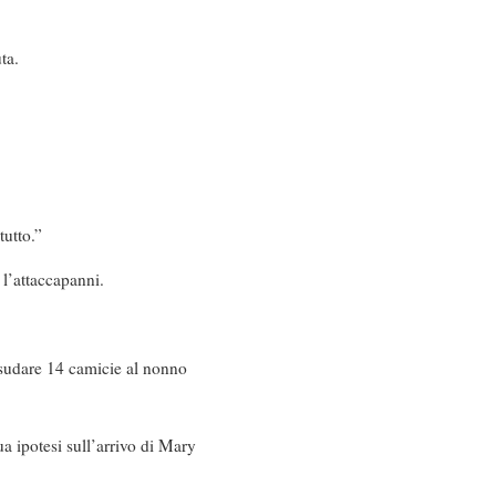
ta.
utto.”
 l’attaccapanni.
r sudare 14 camicie al nonno
a ipotesi sull’arrivo di Mary