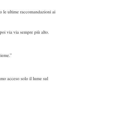
ero le ultime raccomandazioni ai
poi via via sempre più alto.
sieme.”
iamo acceso solo il lume sul