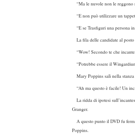
“Ma le nuvole non le reggono 
“E non può utilizzare un tappet
“E se Trasfiguri una persona i
La fila delle candidate al posto
“Wow! Secondo te che incante
“Potrebbe essere il Wingardiu
Mary Poppins salì nella stanza a
“Ah ma questo è facile! Un inca
La ridda di ipotesi sull’incant
Granger.
A questo punto il DVD fu fermat
Poppins.