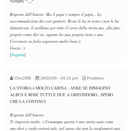
Nymphy ^__^
Risposta dell'Autore: Ma il papà è sempre il papà... Le
raccomandazioni dei cari genitori, Rosie le ha in testa e non le ha
dimenticate. L'assillano per tutto il corso della storia ma, alla fine,
proprio come dici tu, ognuno ha una propria testa e una
Corvonero sa farla ragionare molto bene;)
Grazie :)
[
Segnala
]
Cho1995
28/02/09 - 04:10 pm
Proibitivo
LA STORIA è MOLTO CARINA , ANKE SE IMMAGINO
ALBUS E ROSE TUTTI E DUE A GRIFONDORO...SPERO
CHE LA CONTINUI
Risposta dell'Autore:
Ti ringrazio molto :) Comunque questa è una storia nata come
one-shot e credo resterà tale; nel senso che non la trasformerò mai