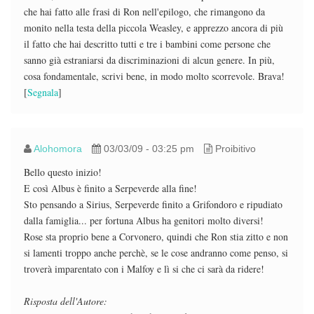
che hai fatto alle frasi di Ron nell'epilogo, che rimangono da
monito nella testa della piccola Weasley, e apprezzo ancora di più
il fatto che hai descritto tutti e tre i bambini come persone che
sanno già estraniarsi da discriminazioni di alcun genere. In più,
cosa fondamentale, scrivi bene, in modo molto scorrevole. Brava!
[
Segnala
]
Alohomora
03/03/09 - 03:25 pm
Proibitivo
Bello questo inizio!
E così Albus è finito a Serpeverde alla fine!
Sto pensando a Sirius, Serpeverde finito a Grifondoro e ripudiato
dalla famiglia... per fortuna Albus ha genitori molto diversi!
Rose sta proprio bene a Corvonero, quindi che Ron stia zitto e non
si lamenti troppo anche perchè, se le cose andranno come penso, si
troverà imparentato con i Malfoy e lì si che ci sarà da ridere!
Risposta dell'Autore: