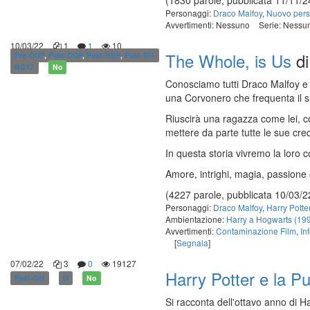
(1830 parole, pubblicata 11/11/2
Personaggi:
Draco Malfoy
,
Nuovo per
Avvertimenti: Nessuno
Serie: Nessu
10/03/22
1
1
10
The Whole, is Us
d
Pre-OOP
,
Post-OOP
,
Post-HBP
,
Post-DH
NC17
No
Conosciamo tutti Draco Malfoy e 
una Corvonero che frequenta il su
Riuscirà una ragazza come lei, cos
mettere da parte tutte le sue cr
In questa storia vivremo la loro
Amore, intrighi, magia, passione 
(4227 parole, pubblicata 10/03/2
Personaggi:
Draco Malfoy
,
Harry Potte
Ambientazione:
Harry a Hogwarts (19
Avvertimenti:
Contaminazione Film
,
In
[
Segnala
]
07/02/22
3
0
19127
Harry Potter e la P
Post-DH
G
No
Si racconta dell'ottavo anno di Ha