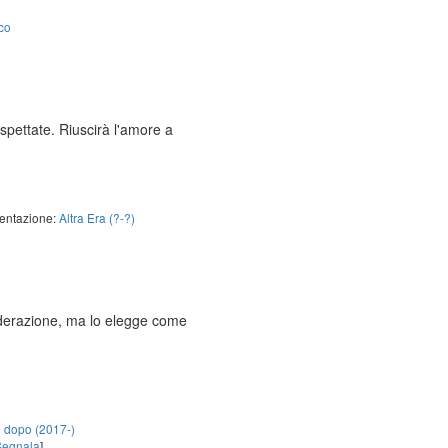
co
spettate. Riuscirà l'amore a
entazione:
Altra Era (?-?)
siderazione, ma lo elegge come
 dopo (2017-)
Segnala
]