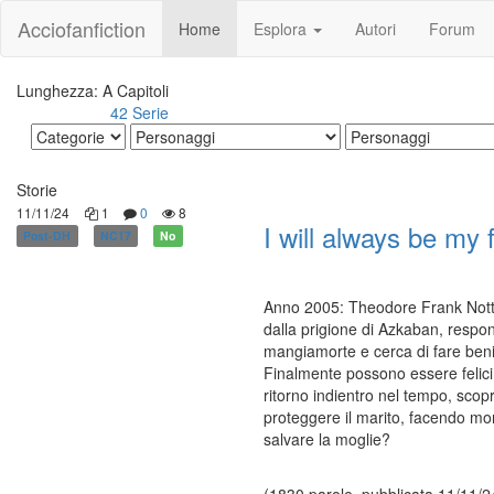
Acciofanfiction
Home
Esplora
Autori
Forum
Lunghezza: A Capitoli
42 Serie
Altri risultati:
Storie
11/11/24
1
0
8
I will always be my 
Post-DH
NC17
No
Anno 2005: Theodore Frank Nott, 
dalla prigione di Azkaban, respon
mangiamorte e cerca di fare benis
Finalmente possono essere felici
ritorno indientro nel tempo, scop
proteggere il marito, facendo mo
salvare la moglie?