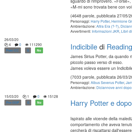
sguardo di rimprovero. «Forse», 
«M-mi sono trovata bene con voi 
(4648 parole, pubblicata 27/05/2
Personaggi:
Harry Potter
,
Hermione Gr
Ambientazione:
Altra Era (?-?)
,
Dician
Avvertimenti:
Informazioni JKR
,
Libri d
26/03/20
Indicibile
di
Reading
4
0
111290
Post-CC
G
No
James Sirius Potter, da quando ri
piccolo passo verso di esso.
James voleva essere un Indicibil
(7033 parole, pubblicata 26/03/2
Personaggi:
Albus Severus Potter
,
Jam
Ambientazione:
Diciannove anni dopo
15/03/20
1
0
15128
Harry Potter e dopo.
Pre-OOP
G
No
Ispirato alle vicende della maled
comportamento che aveva tenuto c
cercherà di riscattarsi dall'esser