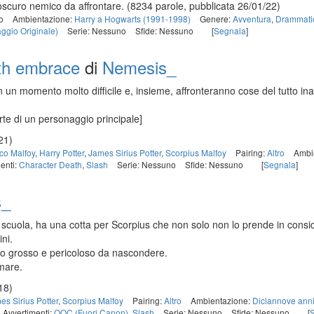
oscuro nemico da affrontare.
(8234 parole, pubblicata 26/01/22)
o
Ambientazione:
Harry a Hogwarts (1991-1998)
Genere:
Avventura
,
Drammati
ggio Originale)
Serie: Nessuno
Sfide: Nessuno
[
Segnala
]
th embrace
di
Nemesis_
 un momento molto difficile e, insieme, affronteranno cose del tutto ina
te di un personaggio principale]
21)
co Malfoy
,
Harry Potter
,
James Sirius Potter
,
Scorpius Malfoy
Pairing:
Altro
Ambi
enti:
Character Death
,
Slash
Serie: Nessuno
Sfide: Nessuno
[
Segnala
]
s_
di scuola, ha una cotta per Scorpius che non solo non lo prende in con
ini.
lto grosso e pericoloso da nascondere.
mare.
18)
es Sirius Potter
,
Scorpius Malfoy
Pairing:
Altro
Ambientazione:
Diciannove anni
Avvertimenti:
OOC (Fuori Canon)
,
Slash
Serie: Nessuno
Sfide: Nessuno
[