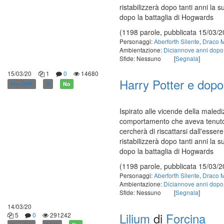
ristabilizzerà dopo tanti anni la 
dopo la battaglia di Hogwards
(1198 parole, pubblicata 15/03/2
Personaggi:
Aberforth Silente
,
Draco M
Ambientazione:
Diciannove anni dopo
Sfide: Nessuno
[
Segnala
]
15/03/20
1
0
14680
Harry Potter e dopo.
Pre-OOP
G
No
Ispirato alle vicende della maled
comportamento che aveva tenuto c
cercherà di riscattarsi dall'esser
ristabilizzerà dopo tanti anni la 
dopo la battaglia di Hogwards
(1198 parole, pubblicata 15/03/2
Personaggi:
Aberforth Silente
,
Draco M
Ambientazione:
Diciannove anni dopo
Sfide: Nessuno
[
Segnala
]
14/03/20
Lilium
di
Forcina
5
0
291242