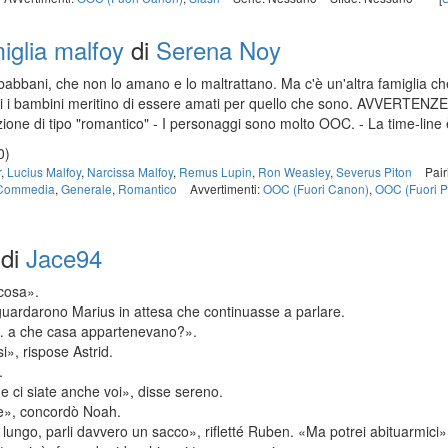
miglia malfoy
di
Serena Noy
i babbani, che non lo amano e lo maltrattano. Ma c'è un'altra famiglia ch
i i bambini meritino di essere amati per quello che sono. AVVERTENZE:
zione di tipo "romantico" - I personaggi sono molto OOC. - La time-line 
0)
r
,
Lucius Malfoy
,
Narcissa Malfoy
,
Remus Lupin
,
Ron Weasley
,
Severus Piton
Pai
Commedia
,
Generale
,
Romantico
Avvertimenti:
OOC (Fuori Canon)
,
OOC (Fuori P
di
Jace94
cosa».
uardarono Marius in attesa che continuasse a parlare.
i… a che casa appartenevano?».
», rispose Astrid.
.
e ci siate anche voi», disse sereno.
e», concordò Noah.
 lungo, parli davvero un sacco», rifletté Ruben. «Ma potrei abituarmici»