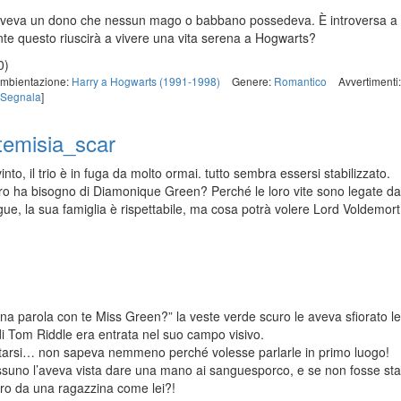
aveva un dono che nessun mago o babbano possedeva. È introversa a ca
nte questo riuscirà a vivere una vita serena a Hogwarts?
0)
mbientazione:
Harry a Hogwarts (1991-1998)
Genere:
Romantico
Avvertimenti
Segnala
]
temisia_scar
into, il trio è in fuga da molto ormai. tutto sembra essersi stabilizzato.
ro ha bisogno di Diamonique Green? Perché le loro vite sono legate da
e, la sua famiglia è rispettabile, ma cosa potrà volere Lord Voldemort
a parola con te Miss Green?” la veste verde scuro le aveva sfiorato le
 di Tom Riddle era entrata nel suo campo visivo.
tarsi… non sapeva nemmeno perché volesse parlarle in primo luogo!
suno l’aveva vista dare una mano ai sanguesporco, e se non fosse sta
ro da una ragazzina come lei?!