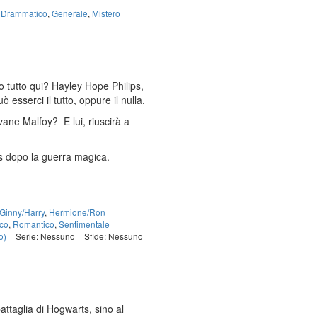
:
Drammatico
,
Generale
,
Mistero
 tutto qui? Hayley Hope Philips,
sserci il tutto, oppure il nulla.
vane Malfoy? E lui, riuscirà a
ts dopo la guerra magica.
Ginny/Harry
,
Hermione/Ron
co
,
Romantico
,
Sentimentale
o)
Serie: Nessuno
Sfide: Nessuno
attaglia di Hogwarts, sino al