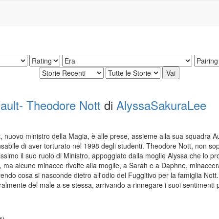
fault- Theodore Nott
di
AlyssaSakuraLee
nuovo ministro della Magia, è alle prese, assieme alla sua squadra Au
sabile di aver torturato nel 1998 degli studenti. Theodore Nott, non sop
simo il suo ruolo di Ministro, appoggiato dalla moglie Alyssa che lo pro
, ma alcune minacce rivolte alla moglie, a Sarah e a Daphne, minaccera
rendo cosa si nasconde dietro all'odio del Fuggitivo per la famiglia Not
ralmente del male a se stessa, arrivando a rinnegare i suoi sentimenti