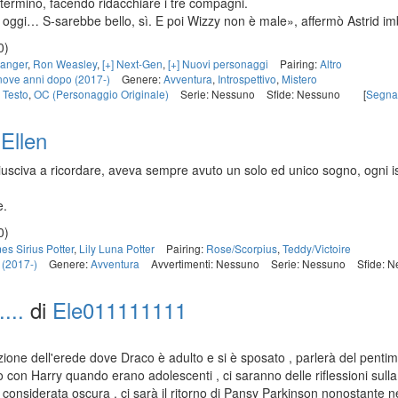
terminò, facendo ridacchiare i tre compagni.
oggi… S-sarebbe bello, sì. E poi Wizzy non è male», affermò Astrid i
0)
anger
,
Ron Weasley
,
[+] Next-Gen
,
[+] Nuovi personaggi
Pairing:
Altro
nove anni dopo (2017-)
Genere:
Avventura
,
Introspettivo
,
Mistero
i Testo
,
OC (Personaggio Originale)
Serie: Nessuno
Sfide: Nessuno
[
Segna
Ellen
usciva a ricordare, aveva sempre avuto un solo ed unico sogno, ogni ist
e.
0)
es Sirius Potter
,
Lily Luna Potter
Pairing:
Rose/Scorpius
,
Teddy/Victoire
 (2017-)
Genere:
Avventura
Avvertimenti: Nessuno
Serie: Nessuno
Sfide: 
...
di
Ele011111111
izione dell'erede dove Draco è adulto e si è sposato , parlerà del pentim
on Harry quando erano adolescenti , ci saranno delle riflessioni sull
e considerata oscura , ci sarà il ritorno di Pansy Parkinson nonostante n