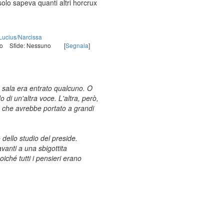
olo sapeva quanti altri horcrux
Lucius/Narcissa
o
Sfide: Nessuno
[
Segnala
]
n sala era entrato qualcuno. O
 di un'altra voce. L'altra, però,
o che avrebbe portato a grandi
 dello studio del preside.
avanti a una sbigottita
iché tutti i pensieri erano