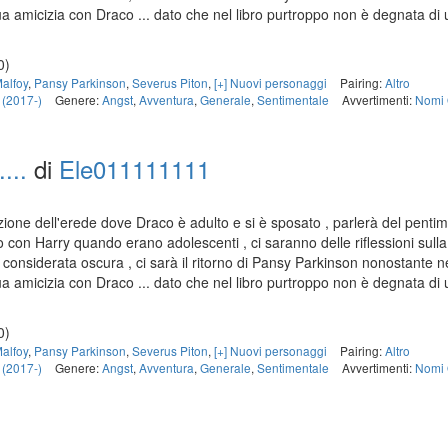
sua amicizia con Draco ... dato che nel libro purtroppo non è degnata di 
0)
alfoy
,
Pansy Parkinson
,
Severus Piton
,
[+] Nuovi personaggi
Pairing:
Altro
 (2017-)
Genere:
Angst
,
Avventura
,
Generale
,
Sentimentale
Avvertimenti:
Nomi 
...
di
Ele011111111
izione dell'erede dove Draco è adulto e si è sposato , parlerà del pentim
on Harry quando erano adolescenti , ci saranno delle riflessioni sull
e considerata oscura , ci sarà il ritorno di Pansy Parkinson nonostante n
sua amicizia con Draco ... dato che nel libro purtroppo non è degnata di 
0)
alfoy
,
Pansy Parkinson
,
Severus Piton
,
[+] Nuovi personaggi
Pairing:
Altro
 (2017-)
Genere:
Angst
,
Avventura
,
Generale
,
Sentimentale
Avvertimenti:
Nomi 