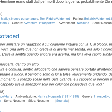
Hermione erano stati dati per morti dopo la guerra, probabilmente Dio s
9)
 Malfoy
,
Nuovo personaggio
,
Tom Riddle/Voldemort
Pairing:
Bellatrix/Voldemort
,
(1998-)
Genere:
Avventura
,
Introspettivo
Avvertimenti:
Nessuno
Serie: Nessun
sofaded
r smistare un ragazzino il cui cognome iniziava con la T, si bloccò. I
ci. Una delle due non credeva di averla mai sentita, era solo il ricordo
te. L'aveva sentita quando ancora era acerba, ma lui aveva capito subit
onoscerla, dentro un altro.
ura e confusa, dentro all'oggetto che sapeva pensare portato all'interno
 andare a fuoco. Il bambino sotto di lui si tolse velocemente gridando, d
momento, il silenzio scese nella Sala Grande, e il cappello lo percepì po
il cappello aveva attenzioni solo per colui che possedeva due voci."
18)
aco/Harry
Ambientazione:
Harry a Hogwarts (1991-1998)
Genere:
Introspettivo
)
Serie: Nessuno
Sfide: Nessuno
[
Segnala
]