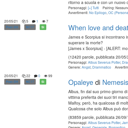
ritorno a scuola e con un nuovo 
Personaggi:
[+] Tutti
Pairing: Nessun
Avvertimenti:
No Epilogo
,
OC (Persona
20/05/21
5
1
7
When love and dea
Post-DH
NC17
Sì
James e Scorpius si incontrano in
superare la morte?
[James x Scorpius] - [ALERT: mor
(12420 parole, pubblicata 20/05/
Personaggi:
Albus Severus Potter
,
Dra
Genere:
Angst
,
Drammatico
Avvertim
20/05/21
22
0
99
Opaleye
di
Nemesi
Post-DH
NC17
Sì
Albus, fin dal suo primo giorno 
vittima preferita dei suoi tiri manc
Malfoy, però, ha qualcosa di mo
Qualcosa che solo Albus può do
(83859 parole, pubblicata 26/09/
Personaggi:
Albus Severus Potter
,
Jam
Genere:
Angst
,
Generale
,
Romantico