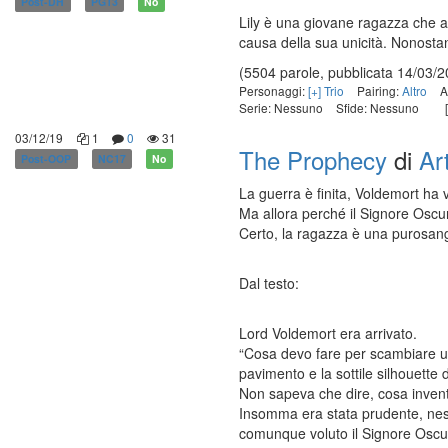
Post-DH
PG13
No
Lily è una giovane ragazza che 
causa della sua unicità. Nonosta
(5504 parole, pubblicata 14/03/2
Personaggi:
[+] Trio
Pairing:
Altro
A
Serie: Nessuno
Sfide: Nessuno
[
03/12/19
1
0
31
The Prophecy
di
Ar
Post-OOP
NC17
No
La guerra è finita, Voldemort ha v
Ma allora perché il Signore Oscu
Certo, la ragazza è una purosangu
Dal testo:
Lord Voldemort era arrivato.
“Cosa devo fare per scambiare un
pavimento e la sottile silhouette
Non sapeva che dire, cosa inven
Insomma era stata prudente, nes
comunque voluto il Signore Oscu