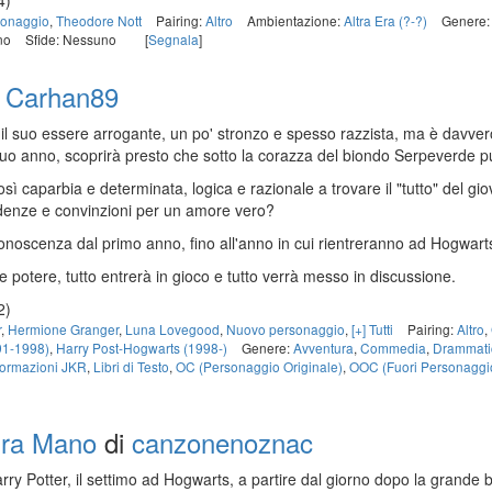
4)
sonaggio
,
Theodore Nott
Pairing:
Altro
Ambientazione:
Altra Era (?-?)
Genere
no
Sfide: Nessuno
[
Segnala
]
i
Carhan89
il suo essere arrogante, un po' stronzo e spesso razzista, ma è davvero
o anno, scoprirà presto che sotto la corazza del biondo Serpeverde può e
ì caparbia e determinata, logica e razionale a trovare il "tutto" del gio
edenze e convinzioni per un amore vero?
 conoscenza dal primo anno, fino all'anno in cui rientreranno ad Hogwar
e potere, tutto entrerà in gioco e tutto verrà messo in discussione.
2)
r
,
Hermione Granger
,
Luna Lovegood
,
Nuovo personaggio
,
[+] Tutti
Pairing:
Altro
,
91-1998)
,
Harry Post-Hogwarts (1998-)
Genere:
Avventura
,
Commedia
,
Drammati
formazioni JKR
,
Libri di Testo
,
OC (Personaggio Originale)
,
OOC (Fuori Personaggi
ura Mano
di
canzonenoznac
rry Potter, il settimo ad Hogwarts, a partire dal giorno dopo la grande b