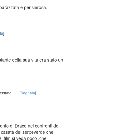
mbarazzata e pensierosa.
la
]
ante della sua vita era stato un
Nessuno
[
Segnala
]
ento di Draco nei confronti del
a casata dei serpeverde che
el film si veda poco ,che