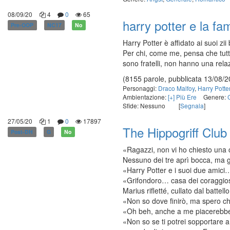
08/09/20
4
0
65
harry potter e la fa
Pre-OOP
NC17
No
Harry Potter è affidato ai suoi zi
Per chi, come me, pensa che tutt
sono fratelli, non hanno una rela
(8155 parole, pubblicata 13/08/2
Personaggi:
Draco Malfoy
,
Harry Potte
Ambientazione:
[+] Più Ere
Genere:
Sfide: Nessuno
[
Segnala
]
27/05/20
1
0
17897
The Hippogriff Club
Post-DH
G
No
«Ragazzi, non vi ho chiesto una 
Nessuno dei tre aprì bocca, ma g
«Harry Potter e i suoi due amic
«Grifondoro… casa dei coraggiosi
Marius rifletté, cullato dal battello
«Non so dove finirò, ma spero ch
«Oh beh, anche a me piacerebb
«Non so se ti potrei sopportare a