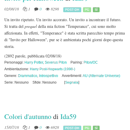
02/08/18
1
0
8298
POST-DH
PG
SÌ
Un invito ripetuto. Un invito accorato. Un invito a incontrare il futuro.
Si tratta del
prequel
della mia fiction "Temperance", cui sono molto
affezionata. In effetti, "Temperance" è stata scritta parecchio tempo prima
di "Invito per Halloween", pur se è ambientata pochi giorni dopo questa
storia.
(2892 parole, pubblicata 02/08/18)
Personaggi:
Harry Potter
,
Severus Piton
Pairing:
Piton/OC
Ambientazione:
Harry Post-Hogwarts (1998-)
Genere:
Drammatico
,
Introspettivo
Avvertimenti:
AU (Alternate Universe)
Serie: Nessuno
Sfide: Nessuno
[
Segnala
]
Colori d'autunno
di
Ida59
15/07/18
1
0
6928
POST-DH
PG
SÌ