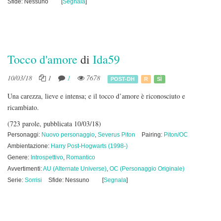
Sfide: Nessuno
[
Segnala
]
Tocco d'amore
di
Ida59
10/03/18
1
1
7678
POST-DH
R
SÌ
Una carezza, lieve e intensa; e il tocco d’amore è riconosciuto e
ricambiato.
(723 parole, pubblicata 10/03/18)
Personaggi:
Nuovo personaggio
,
Severus Piton
Pairing:
Piton/OC
Ambientazione:
Harry Post-Hogwarts (1998-)
Genere:
Introspettivo
,
Romantico
Avvertimenti:
AU (Alternate Universe)
,
OC (Personaggio Originale)
Serie:
Sorrisi
Sfide: Nessuno
[
Segnala
]