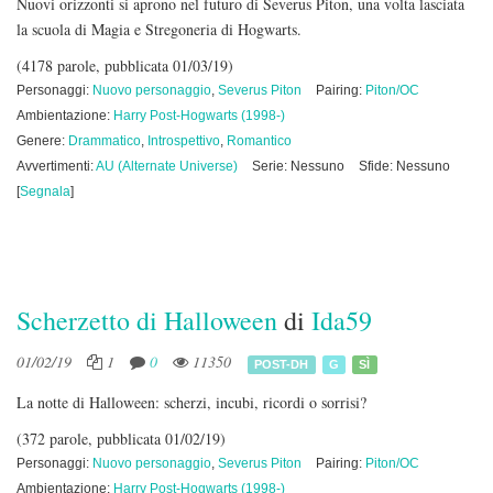
Nuovi orizzonti si aprono nel futuro di Severus Piton, una volta lasciata
la scuola di Magia e Stregoneria di Hogwarts.
(4178 parole, pubblicata 01/03/19)
Personaggi:
Nuovo personaggio
,
Severus Piton
Pairing:
Piton/OC
Ambientazione:
Harry Post-Hogwarts (1998-)
Genere:
Drammatico
,
Introspettivo
,
Romantico
Avvertimenti:
AU (Alternate Universe)
Serie: Nessuno
Sfide: Nessuno
[
Segnala
]
Scherzetto di Halloween
di
Ida59
01/02/19
1
0
11350
POST-DH
G
SÌ
La notte di Halloween: scherzi, incubi, ricordi o sorrisi?
(372 parole, pubblicata 01/02/19)
Personaggi:
Nuovo personaggio
,
Severus Piton
Pairing:
Piton/OC
Ambientazione:
Harry Post-Hogwarts (1998-)