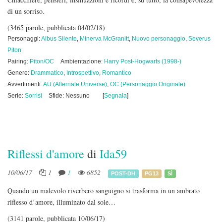
di un sorriso.
(3465 parole, pubblicata 04/02/18)
Personaggi:
Albus Silente
,
Minerva McGranitt
,
Nuovo personaggio
,
Severus
Piton
Pairing:
Piton/OC
Ambientazione:
Harry Post-Hogwarts (1998-)
Genere:
Drammatico
,
Introspettivo
,
Romantico
Avvertimenti:
AU (Alternate Universe)
,
OC (Personaggio Originale)
Serie:
Sorrisi
Sfide: Nessuno
[
Segnala
]
Riflessi d'amore
di
Ida59
10/06/17
1
1
6852
POST-DH
PG13
SÌ
Quando un malevolo riverbero sanguigno si trasforma in un ambrato
riflesso d’amore, illuminato dal sole…
(3141 parole, pubblicata 10/06/17)