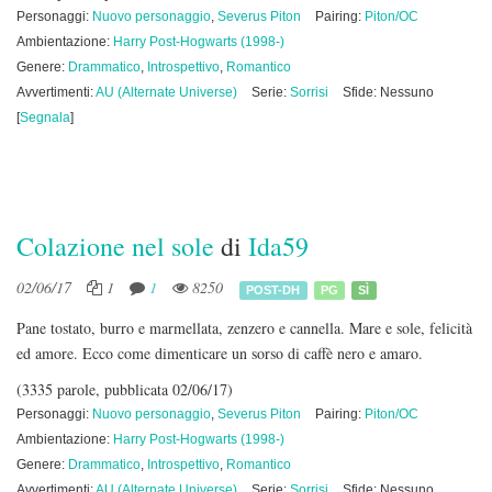
Personaggi:
Nuovo personaggio
,
Severus Piton
Pairing:
Piton/OC
Ambientazione:
Harry Post-Hogwarts (1998-)
Genere:
Drammatico
,
Introspettivo
,
Romantico
Avvertimenti:
AU (Alternate Universe)
Serie:
Sorrisi
Sfide: Nessuno
[
Segnala
]
Colazione nel sole
di
Ida59
02/06/17
1
1
8250
POST-DH
PG
SÌ
Pane tostato, burro e marmellata, zenzero e cannella. Mare e sole, felicità
ed amore. Ecco come dimenticare un sorso di caffè nero e amaro.
(3335 parole, pubblicata 02/06/17)
Personaggi:
Nuovo personaggio
,
Severus Piton
Pairing:
Piton/OC
Ambientazione:
Harry Post-Hogwarts (1998-)
Genere:
Drammatico
,
Introspettivo
,
Romantico
Avvertimenti:
AU (Alternate Universe)
Serie:
Sorrisi
Sfide: Nessuno