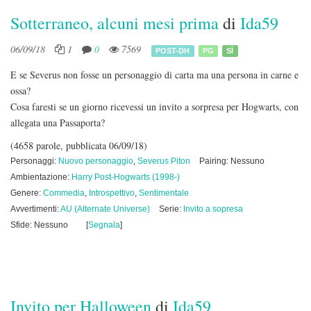
Sotterraneo, alcuni mesi prima
di
Ida59
06/09/18
1
0
7569
POST-DH
PG
SÌ
E se Severus non fosse un personaggio di carta ma una persona in carne e
ossa?
Cosa faresti se un giorno ricevessi un invito a sorpresa per Hogwarts, con
allegata una Passaporta?
(4658 parole, pubblicata 06/09/18)
Personaggi:
Nuovo personaggio
,
Severus Piton
Pairing: Nessuno
Ambientazione:
Harry Post-Hogwarts (1998-)
Genere:
Commedia
,
Introspettivo
,
Sentimentale
Avvertimenti:
AU (Alternate Universe)
Serie:
Invito a sopresa
Sfide: Nessuno
[
Segnala
]
Invito per Halloween
di
Ida59