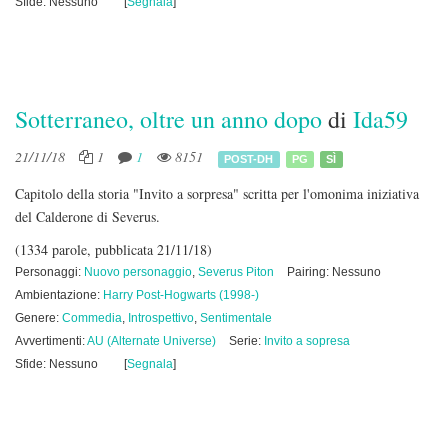
Sfide: Nessuno
[
Segnala
]
Sotterraneo, oltre un anno dopo
di
Ida59
21/11/18
1
1
8151
POST-DH
PG
SÌ
Capitolo della storia "Invito a sorpresa" scritta per l'omonima iniziativa
del Calderone di Severus.
(1334 parole, pubblicata 21/11/18)
Personaggi:
Nuovo personaggio
,
Severus Piton
Pairing: Nessuno
Ambientazione:
Harry Post-Hogwarts (1998-)
Genere:
Commedia
,
Introspettivo
,
Sentimentale
Avvertimenti:
AU (Alternate Universe)
Serie:
Invito a sopresa
Sfide: Nessuno
[
Segnala
]