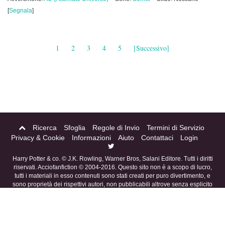
[
Segnala
]
1
2
3
4
5
[Successivo]
Ricerca
Sfoglia
Regole di Invio
Termini di Servizio
Privacy & Cookie
Informazioni
Aiuto
Contattaci
Login
Harry Potter & co. © J.K. Rowling, Warner Bros, Salani Editore. Tutti i diritti
riservati. Acciofanfiction © 2004-2016. Questo sito non è a scopo di lucro,
tutti i materiali in esso contenuti sono stati creati per puro divertimento, e
sono proprietà dei rispettivi autori, non pubblicabili altrove senza esplicito
permesso da parte degli stessi.
eFiction
Credits