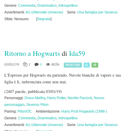
Genere:
Commedia
,
Drammatico
,
Introspettivo
Avvertimenti:
AU (Alternate Universe)
Serie:
Una famiglia per Severus
Sfide: Nessuno
[
Segnala
]
Ritorno a Hogwarts
di
Ida59
03/01/19
1
0
8056
POST-DH
G
SÌ
L'Espresso per Hogwarts sta partendo. Nuvole bianche di vapore e sua
figlia è lì, imbronciata come non mai.
(2407 parole, pubblicata 03/01/19)
Personaggi:
Draco Malfoy
,
Harry Potter
,
Neville Paciock
,
Nuovo
personaggio
,
Severus Piton
Pairing:
Piton/OC
Ambientazione:
Harry Post-Hogwarts (1998-)
Genere:
Commedia
,
Drammatico
,
Introspettivo
Avvertimenti:
AU (Alternate Universe)
Serie:
Una famiglia per Severus