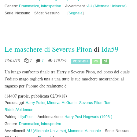
Genere:
Drammatico
,
Introspettivo
Avvertimenti:
AU (Alternate Universe)
Serie: Nessuno
Sfide: Nessuno
[
Segnala
]
Le maschere di Severus Piton
di
Ida59
13/05/18
7
1
119179
POST-DH
PG
SÌ
Un lungo confronto finale tra Harry e Severus Piton, nel corso del quale
l’odiato mago toglierà una a una tutte le sue maschere mostrandosi al
ragazzo per l’uomo che realmente è.
(14407 parole, pubblicata 02/04/18)
Personaggi:
Harry Potter
,
Minerva McGranitt
,
Severus Piton
,
Tom
Riddle/Voldemort
Pairing:
Lily/Piton
Ambientazione:
Harry Post-Hogwarts (1998-)
Genere:
Drammatico
,
Introspettivo
Avvertimenti:
AU (Alternate Universe)
,
Momento Mancante
Serie: Nessuno