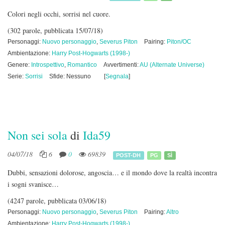
Colori negli occhi, sorrisi nel cuore.
(302 parole, pubblicata 15/07/18)
Personaggi:
Nuovo personaggio
,
Severus Piton
Pairing:
Piton/OC
Ambientazione:
Harry Post-Hogwarts (1998-)
Genere:
Introspettivo
,
Romantico
Avvertimenti:
AU (Alternate Universe)
Serie:
Sorrisi
Sfide: Nessuno
[
Segnala
]
Non sei sola
di
Ida59
04/07/18
6
0
69839
POST-DH
PG
SÌ
Dubbi, sensazioni dolorose, angoscia… e il mondo dove la realtà incontra
i sogni svanisce…
(4247 parole, pubblicata 03/06/18)
Personaggi:
Nuovo personaggio
,
Severus Piton
Pairing:
Altro
Ambientazione:
Harry Post-Hogwarts (1998-)