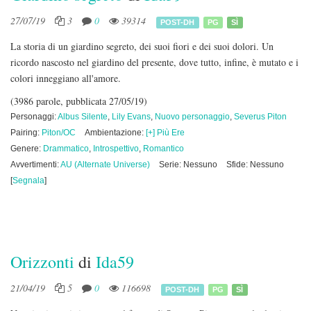
27/07/19
3
0
39314
POST-DH
PG
SÌ
La storia di un giardino segreto, dei suoi fiori e dei suoi dolori. Un
ricordo nascosto nel giardino del presente, dove tutto, infine, è mutato e i
colori inneggiano all'amore.
(3986 parole, pubblicata 27/05/19)
Personaggi:
Albus Silente
,
Lily Evans
,
Nuovo personaggio
,
Severus Piton
Pairing:
Piton/OC
Ambientazione:
[+] Più Ere
Genere:
Drammatico
,
Introspettivo
,
Romantico
Avvertimenti:
AU (Alternate Universe)
Serie: Nessuno
Sfide: Nessuno
[
Segnala
]
Orizzonti
di
Ida59
21/04/19
5
0
116698
POST-DH
PG
SÌ