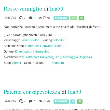
Rosso vermiglio
di
Ida59
08/02/18
1
2
7316
POST-DH
PG
SÌ
Non potrebbe l'oceano queste mani a me lavar! (dal Machbet di Verdi)
(1787 parole, pubblicata 08/02/18)
Personaggi:
Severus Piton
Pairing:
Piton/OC
Ambientazione:
Harry Post-Hogwarts (1998-)
Genere:
Drammatico
,
Introspettivo
Avvertimenti:
AU (Alternate Universe)
,
OC (Personaggio Originale)
Serie:
Sorrisi
Sfide: Nessuno
[
Segnala
]
Paterna consapevolezza
di
Ida59
04/02/18
1
1
7290
POST-DH
G
SÌ
Chiacchiere, pensieri, insinuazioni e ricordi e, su tutto, la consapevolezza