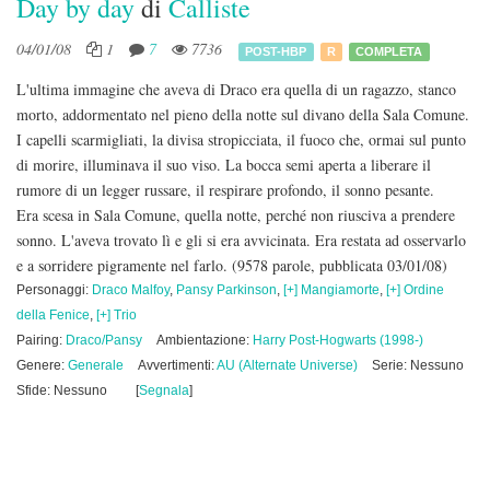
Day by day
di
Calliste
04/01/08
1
7
7736
POST-HBP
R
COMPLETA
L'ultima immagine che aveva di Draco era quella di un ragazzo, stanco
morto, addormentato nel pieno della notte sul divano della Sala Comune.
I capelli scarmigliati, la divisa stropicciata, il fuoco che, ormai sul punto
di morire, illuminava il suo viso. La bocca semi aperta a liberare il
rumore di un legger russare, il respirare profondo, il sonno pesante.
Era scesa in Sala Comune, quella notte, perché non riusciva a prendere
sonno. L'aveva trovato lì e gli si era avvicinata. Era restata ad osservarlo
e a sorridere pigramente nel farlo.
(9578 parole, pubblicata 03/01/08)
Personaggi:
Draco Malfoy
,
Pansy Parkinson
,
[+] Mangiamorte
,
[+] Ordine
della Fenice
,
[+] Trio
Pairing:
Draco/Pansy
Ambientazione:
Harry Post-Hogwarts (1998-)
Genere:
Generale
Avvertimenti:
AU (Alternate Universe)
Serie: Nessuno
Sfide: Nessuno
[
Segnala
]