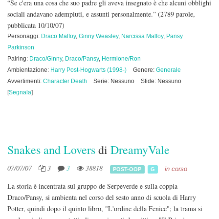
“Se c'era una cosa che suo padre gli aveva insegnato è che alcuni obblighi
sociali andavano adempiuti, e assunti personalmente.”
(2789 parole,
pubblicata 10/10/07)
Personaggi:
Draco Malfoy
,
Ginny Weasley
,
Narcissa Malfoy
,
Pansy
Parkinson
Pairing:
Draco/Ginny
,
Draco/Pansy
,
Hermione/Ron
Ambientazione:
Harry Post-Hogwarts (1998-)
Genere:
Generale
Avvertimenti:
Character Death
Serie: Nessuno
Sfide: Nessuno
[
Segnala
]
Snakes and Lovers
di
DreamyVale
07/07/07
3
3
38818
in corso
POST-OOP
G
La storia è incentrata sul gruppo de Serpeverde e sulla coppia
Draco/Pansy, si ambienta nel corso del sesto anno di scuola di Harry
Potter, quindi dopo il quinto libro, "L'ordine della Fenice"; la trama si