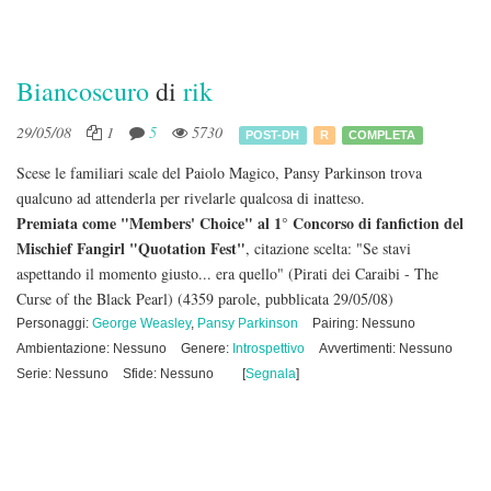
Biancoscuro
di
rik
29/05/08
1
5
5730
POST-DH
R
COMPLETA
Scese le familiari scale del Paiolo Magico, Pansy Parkinson trova
qualcuno ad attenderla per rivelarle qualcosa di inatteso.
Premiata come "Members' Choice" al 1° Concorso di fanfiction del
Mischief Fangirl "Quotation Fest"
, citazione scelta: "Se stavi
aspettando il momento giusto... era quello" (Pirati dei Caraibi - The
Curse of the Black Pearl)
(4359 parole, pubblicata 29/05/08)
Personaggi:
George Weasley
,
Pansy Parkinson
Pairing: Nessuno
Ambientazione: Nessuno
Genere:
Introspettivo
Avvertimenti: Nessuno
Serie: Nessuno
Sfide: Nessuno
[
Segnala
]