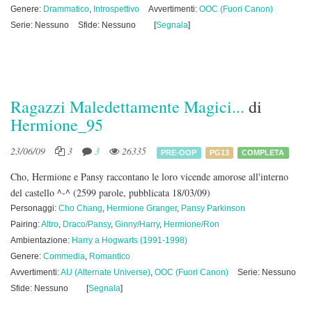
Genere:
Drammatico
,
Introspettivo
Avvertimenti:
OOC (Fuori Canon)
Serie: Nessuno
Sfide: Nessuno
[
Segnala
]
Ragazzi Maledettamente Magici...
di
Hermione_95
23/06/09
3
3
26335
PRE-OOP
PG13
COMPLETA
Cho, Hermione e Pansy raccontano le loro vicende amorose all'interno
del castello ^-^
(2599 parole, pubblicata 18/03/09)
Personaggi:
Cho Chang
,
Hermione Granger
,
Pansy Parkinson
Pairing:
Altro
,
Draco/Pansy
,
Ginny/Harry
,
Hermione/Ron
Ambientazione:
Harry a Hogwarts (1991-1998)
Genere:
Commedia
,
Romantico
Avvertimenti:
AU (Alternate Universe)
,
OOC (Fuori Canon)
Serie: Nessuno
Sfide: Nessuno
[
Segnala
]