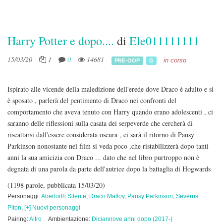
Harry Potter e dopo....
di
Ele011111111
15/03/20
1
0
14681
in corso
PRE-OOP
G
Ispirato alle vicende della maledizione dell'erede dove Draco è adulto e si
è sposato , parlerà del pentimento di Draco nei confronti del
comportamento che aveva tenuto con Harry quando erano adolescenti , ci
saranno delle riflessioni sulla casata dei serpeverde che cercherà di
riscattarsi dall'essere considerata oscura , ci sarà il ritorno di Pansy
Parkinson nonostante nel film si veda poco ,che ristabilizzerà dopo tanti
anni la sua amicizia con Draco ... dato che nel libro purtroppo non è
degnata di una parola da parte dell'autrice dopo la battaglia di Hogwards
(1198 parole, pubblicata 15/03/20)
Personaggi:
Aberforth Silente
,
Draco Malfoy
,
Pansy Parkinson
,
Severus
Piton
,
[+] Nuovi personaggi
Pairing:
Altro
Ambientazione:
Diciannove anni dopo (2017-)