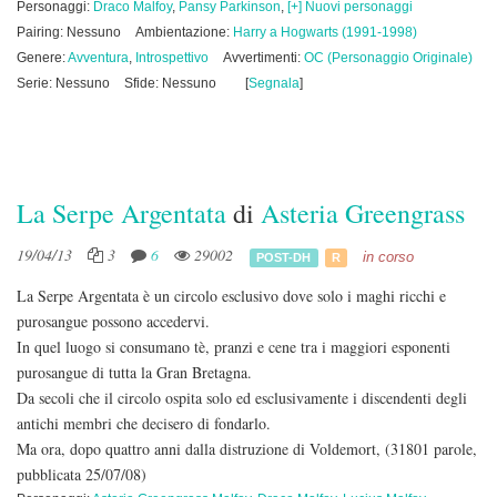
Personaggi:
Draco Malfoy
,
Pansy Parkinson
,
[+] Nuovi personaggi
Pairing: Nessuno
Ambientazione:
Harry a Hogwarts (1991-1998)
Genere:
Avventura
,
Introspettivo
Avvertimenti:
OC (Personaggio Originale)
Serie: Nessuno
Sfide: Nessuno
[
Segnala
]
La Serpe Argentata
di
Asteria Greengrass
19/04/13
3
6
29002
in corso
POST-DH
R
La Serpe Argentata è un circolo esclusivo dove solo i maghi ricchi e
purosangue possono accedervi.
In quel luogo si consumano tè, pranzi e cene tra i maggiori esponenti
purosangue di tutta la Gran Bretagna.
Da secoli che il circolo ospita solo ed esclusivamente i discendenti degli
antichi membri che decisero di fondarlo.
Ma ora, dopo quattro anni dalla distruzione di Voldemort,
(31801 parole,
pubblicata 25/07/08)