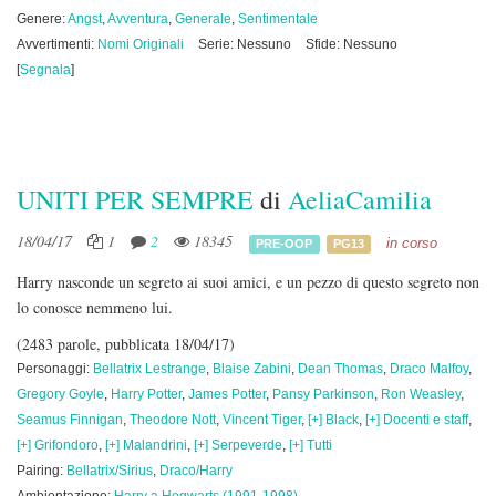
Genere:
Angst
,
Avventura
,
Generale
,
Sentimentale
Avvertimenti:
Nomi Originali
Serie: Nessuno
Sfide: Nessuno
[
Segnala
]
UNITI PER SEMPRE
di
AeliaCamilia
18/04/17
1
2
18345
in corso
PRE-OOP
PG13
Harry nasconde un segreto ai suoi amici, e un pezzo di questo segreto non
lo conosce nemmeno lui.
(2483 parole, pubblicata 18/04/17)
Personaggi:
Bellatrix Lestrange
,
Blaise Zabini
,
Dean Thomas
,
Draco Malfoy
,
Gregory Goyle
,
Harry Potter
,
James Potter
,
Pansy Parkinson
,
Ron Weasley
,
Seamus Finnigan
,
Theodore Nott
,
Vincent Tiger
,
[+] Black
,
[+] Docenti e staff
,
[+] Grifondoro
,
[+] Malandrini
,
[+] Serpeverde
,
[+] Tutti
Pairing:
Bellatrix/Sirius
,
Draco/Harry