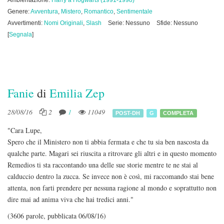
Ambientazione:
Harry a Hogwarts (1991-1998)
Genere:
Avventura
,
Mistero
,
Romantico
,
Sentimentale
Avvertimenti:
Nomi Originali
,
Slash
Serie: Nessuno
Sfide: Nessuno
[
Segnala
]
Fanie
di
Emilia Zep
28/08/16
2
1
11049
POST-DH
G
COMPLETA
"Cara Lupe,
Spero che il Ministero non ti abbia fermata e che tu sia ben nascosta da
qualche parte. Magari sei riuscita a ritrovare gli altri e in questo momento
Remedios ti sta raccontando una delle sue storie mentre te ne stai al
calduccio dentro la zucca. Se invece non è così, mi raccomando stai bene
attenta, non farti prendere per nessuna ragione al mondo e soprattutto non
dire mai ad anima viva che hai tredici anni."
(3606 parole, pubblicata 06/08/16)