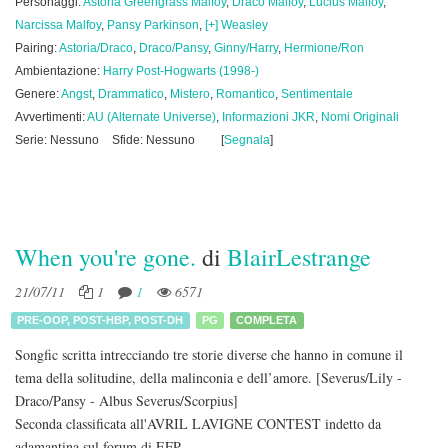
Personaggi:
Astoria Greengrass Malfoy
,
Draco Malfoy
,
Lucius Malfoy
,
Narcissa Malfoy
,
Pansy Parkinson
,
[+] Weasley
Pairing:
Astoria/Draco
,
Draco/Pansy
,
Ginny/Harry
,
Hermione/Ron
Ambientazione:
Harry Post-Hogwarts (1998-)
Genere:
Angst
,
Drammatico
,
Mistero
,
Romantico
,
Sentimentale
Avvertimenti:
AU (Alternate Universe)
,
Informazioni JKR
,
Nomi Originali
Serie: Nessuno
Sfide: Nessuno
[
Segnala
]
When you're gone.
di
BlairLestrange
21/07/11
1
1
6571
PRE-OOP
,
POST-HBP
,
POST-DH
PG
COMPLETA
Songfic scritta intrecciando tre storie diverse che hanno in comune il
tema della solitudine, della malinconia e dell’amore. [Severus/Lily -
Draco/Pansy - Albus Severus/Scorpius]
Seconda classificata all'AVRIL LAVIGNE CONTEST indetto da
adamantina sul forum di EFP.