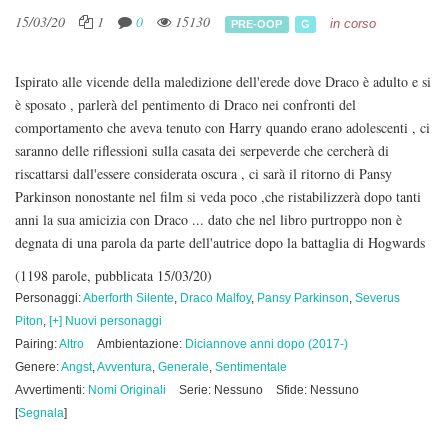
15/03/20
1
0
15130
in corso
PRE-OOP
G
Ispirato alle vicende della maledizione dell'erede dove Draco è adulto e si
è sposato , parlerà del pentimento di Draco nei confronti del
comportamento che aveva tenuto con Harry quando erano adolescenti , ci
saranno delle riflessioni sulla casata dei serpeverde che cercherà di
riscattarsi dall'essere considerata oscura , ci sarà il ritorno di Pansy
Parkinson nonostante nel film si veda poco ,che ristabilizzerà dopo tanti
anni la sua amicizia con Draco ... dato che nel libro purtroppo non è
degnata di una parola da parte dell'autrice dopo la battaglia di Hogwards
(1198 parole, pubblicata 15/03/20)
Personaggi:
Aberforth Silente
,
Draco Malfoy
,
Pansy Parkinson
,
Severus
Piton
,
[+] Nuovi personaggi
Pairing:
Altro
Ambientazione:
Diciannove anni dopo (2017-)
Genere:
Angst
,
Avventura
,
Generale
,
Sentimentale
Avvertimenti:
Nomi Originali
Serie: Nessuno
Sfide: Nessuno
[
Segnala
]