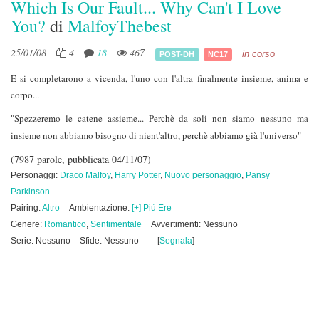
Which Is Our Fault... Why Can't I Love
You?
di
MalfoyThebest
25/01/08
4
18
467
in corso
POST-DH
NC17
E si completarono a vicenda, l'uno con l'altra finalmente insieme, anima e
corpo...
"Spezzeremo le catene assieme... Perchè da soli non siamo nessuno ma
insieme non abbiamo bisogno di nient'altro, perchè abbiamo già l'universo"
(7987 parole, pubblicata 04/11/07)
Personaggi:
Draco Malfoy
,
Harry Potter
,
Nuovo personaggio
,
Pansy
Parkinson
Pairing:
Altro
Ambientazione:
[+] Più Ere
Genere:
Romantico
,
Sentimentale
Avvertimenti: Nessuno
Serie: Nessuno
Sfide: Nessuno
[
Segnala
]