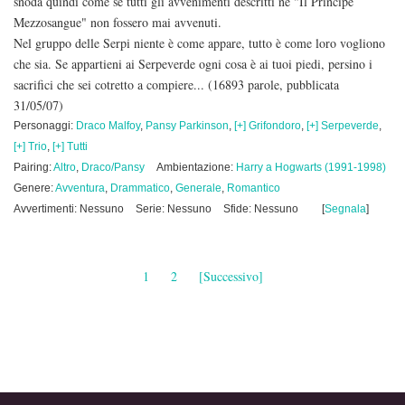
snoda quindi come se tutti gli avvenimenti descritti ne "Il Principe
Mezzosangue" non fossero mai avvenuti.
Nel gruppo delle Serpi niente è come appare, tutto è come loro vogliono
che sia. Se appartieni ai Serpeverde ogni cosa è ai tuoi piedi, persino i
sacrifici che sei cotretto a compiere...
(16893 parole, pubblicata
31/05/07)
Personaggi:
Draco Malfoy
,
Pansy Parkinson
,
[+] Grifondoro
,
[+] Serpeverde
,
[+] Trio
,
[+] Tutti
Pairing:
Altro
,
Draco/Pansy
Ambientazione:
Harry a Hogwarts (1991-1998)
Genere:
Avventura
,
Drammatico
,
Generale
,
Romantico
Avvertimenti: Nessuno
Serie: Nessuno
Sfide: Nessuno
[
Segnala
]
1
2
[Successivo]