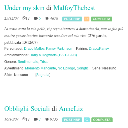
Under my skin
di
MalfoyThebest
25/12/07
1
5
4678
POST-HBP
R
COMPLETA
Lo sento sotto la mia pelle, vi prego aiutatemi a dimenticarlo, non voglio più
(276 parole,
sentire queste lacrime bastarde scendere sul mio viso
pubblicata 13/12/07)
Personaggi:
Draco Malfoy
,
Pansy Parkinson
Pairing:
Draco/Pansy
Ambientazione:
Harry a Hogwarts (1991-1998)
Genere:
Sentimentale
,
Triste
Avvertimenti:
Momento Mancante
,
No Epilogo
,
Songfic
Serie: Nessuno
Sfide: Nessuno
[
Segnala
]
Obblighi Sociali
di
AnneLiz
16/10/07
1
1
9135
POST-HBP
G
COMPLETA