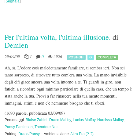
[
Segnala
]
Per l'ultima volta, l'ultima illusione.
di
Demien
29/09/09
1
0
5926
POST-DH
G
COMPLETA
Ah, sì. L'odore così maledettamente familiare, ti sembra ieri. Non sei
tanto sorpreso, di ritrovare tutto com'era una volta. La mano invisibile
degli elfi giace ancora una volta intorno a te. Ti guardi in giro, non
fatichi a ricordare ogni minimo particolare di quella casa, che un tempo è
stata anche la tua. Provi a far rinascere nella tua mente momenti,
immagini, attimi e non c'è nemmeno bisogno che ti sforzi.
(1690 parole, pubblicata 03/09/09)
Personaggi:
Blaise Zabini
,
Draco Malfoy
,
Lucius Malfoy
,
Narcissa Malfoy
,
Pansy Parkinson
,
Theodore Nott
Pairing:
Draco/Pansy
Ambientazione:
Altra Era (?-?)