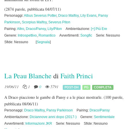
(2874 parole, pubblicata 04/07/11)
Personaggi:
Albus Severus Potter
,
Draco Malfoy
,
Lily Evans
,
Pansy
Parkinson
,
Scorpius Malfoy
,
Severus Piton
Pairing:
Altro
,
Draco/Pansy
,
Lily/Piton
Ambientazione:
[+] Più Ere
Genere:
Introspettivo
,
Romantico
Avvertimenti:
Songfic
Serie: Nessuno
Sfide: Nessuno
[
Segnala
]
La Peau Blanche
di
Faith Princi
19/06/11
1
0
5791
POST-DH
PG
COMPLETA
A Draco piacciono le gambe di Pansy e a le piace mostrarle.
(100 parole,
pubblicata 08/06/11)
Personaggi:
Draco Malfoy
,
Pansy Parkinson
Pairing:
Draco/Pansy
Ambientazione:
Diciannove anni dopo (2017-)
Genere:
Sentimentale
Avvertimenti:
Informazioni JKR
Serie: Nessuno
Sfide: Nessuno