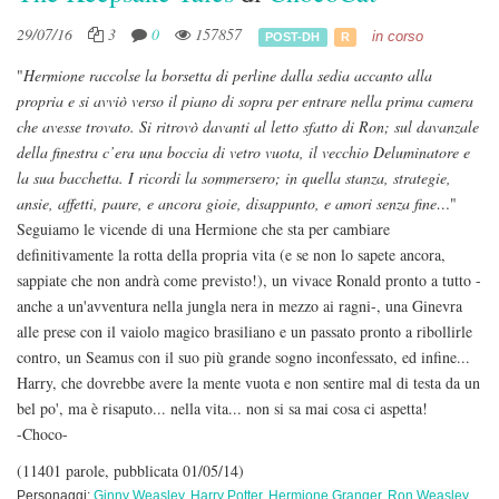
29/07/16
3
0
157857
in corso
POST-DH
R
"
Hermione raccolse la borsetta di perline dalla sedia accanto alla
propria e si avviò verso il piano di sopra per entrare nella prima camera
che avesse trovato. Si ritrovò davanti al letto sfatto di Ron; sul davanzale
della finestra c’era una boccia di vetro vuota, il vecchio Deluminatore e
la sua bacchetta. I ricordi la sommersero; in quella stanza, strategie,
ansie, affetti, paure, e ancora gioie, disappunto, e amori senza fine…
"
Seguiamo le vicende di una Hermione che sta per cambiare
definitivamente la rotta della propria vita (e se non lo sapete ancora,
sappiate che non andrà come previsto!), un vivace Ronald pronto a tutto -
anche a un'avventura nella jungla nera in mezzo ai ragni-, una Ginevra
alle prese con il vaiolo magico brasiliano e un passato pronto a ribollirle
contro, un Seamus con il suo più grande sogno inconfessato, ed infine...
Harry, che dovrebbe avere la mente vuota e non sentire mal di testa da un
bel po', ma è risaputo... nella vita... non si sa mai cosa ci aspetta!
-Choco-
(11401 parole, pubblicata 01/05/14)
Personaggi:
Ginny Weasley
,
Harry Potter
,
Hermione Granger
,
Ron Weasley
,