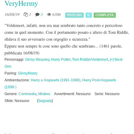
VeryHermy
16/08/19
1
0
6306
POST-DH
G
COMPLETA
"Voldemort, infatti, non era mai sembrato tanto concreto e pericoloso
come in quel momento. Con il portamento posato e altero di Tom Riddle,
sfidava il suo avversario con orgoglio e sicurezza."
Eppure non sempre le cose sono quello che sembrano...
(1461 parole,
pubblicata 16/08/19)
Personaggi:
Ginny Weasley
,
Harry Potter
,
Tom Riddle/Voldemort
,
[+] Next-
Gen
Pairing:
Ginny/Harry
Ambientazione:
Harry a Hogwarts (1991-1998)
,
Harry Post-Hogwarts
(1998-)
Genere:
Commedia
,
Mistero
Avvertimenti: Nessuno
Serie: Nessuno
Sfide: Nessuno
[
Segnala
]