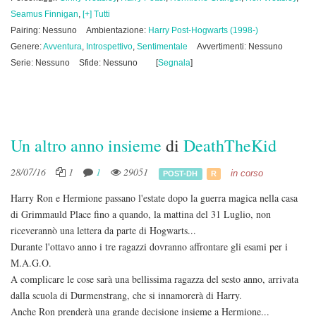
Seamus Finnigan
,
[+] Tutti
Pairing: Nessuno
Ambientazione:
Harry Post-Hogwarts (1998-)
Genere:
Avventura
,
Introspettivo
,
Sentimentale
Avvertimenti: Nessuno
Serie: Nessuno
Sfide: Nessuno
[
Segnala
]
Un altro anno insieme
di
DeathTheKid
28/07/16
1
1
29051
in corso
POST-DH
R
Harry Ron e Hermione passano l'estate dopo la guerra magica nella casa
di Grimmauld Place fino a quando, la mattina del 31 Luglio, non
riceverannò una lettera da parte di Hogwarts...
Durante l'ottavo anno i tre ragazzi dovranno affrontare gli esami per i
M.A.G.O.
A complicare le cose sarà una bellissima ragazza del sesto anno, arrivata
dalla scuola di Durmenstrang, che si innamorerà di Harry.
Anche Ron prenderà una grande decisione insieme a Hermione...