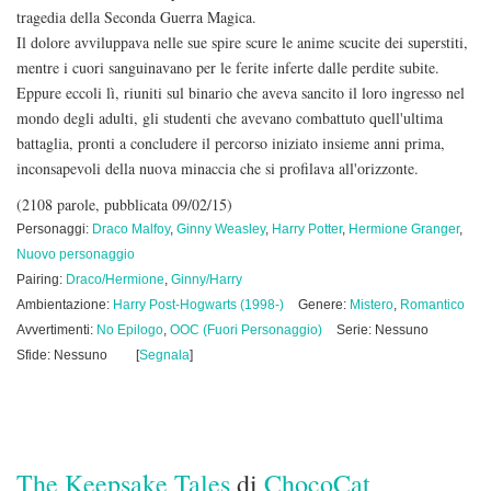
tragedia della Seconda Guerra Magica.
Il dolore avviluppava nelle sue spire scure le anime scucite dei superstiti,
mentre i cuori sanguinavano per le ferite inferte dalle perdite subite.
Eppure eccoli lì, riuniti sul binario che aveva sancito il loro ingresso nel
mondo degli adulti, gli studenti che avevano combattuto quell'ultima
battaglia, pronti a concludere il percorso iniziato insieme anni prima,
inconsapevoli della nuova minaccia che si profilava all'orizzonte.
(2108 parole, pubblicata 09/02/15)
Personaggi:
Draco Malfoy
,
Ginny Weasley
,
Harry Potter
,
Hermione Granger
,
Nuovo personaggio
Pairing:
Draco/Hermione
,
Ginny/Harry
Ambientazione:
Harry Post-Hogwarts (1998-)
Genere:
Mistero
,
Romantico
Avvertimenti:
No Epilogo
,
OOC (Fuori Personaggio)
Serie: Nessuno
Sfide: Nessuno
[
Segnala
]
The Keepsake Tales
di
ChocoCat