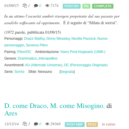
01/09/15
1
0
7174
POST-DH
PG
COMPLETA
In un attimo l’oscurità sembrò risorgere prepotente dal suo passato per
assalirlo soffocante ed opprimente.
È il seguito di “Sfilata di sorrisi”.
(1972 parole, pubblicata 01/09/15)
Personaggi:
Draco Malfoy
,
Ginny Weasley
,
Neville Paciock
,
Nuovo
personaggio
,
Severus Piton
Pairing:
Piton/OC
Ambientazione:
Harry Post-Hogwarts (1998-)
Genere:
Drammatico
,
Introspettivo
Avvertimenti:
AU (Alternate Universe)
,
OC (Personaggio Originale)
Serie:
Sorrisi
Sfide: Nessuno
[
Segnala
]
D. come Draco, M. come Misogino.
di
Ares
12/12/14
3
0
29368
in corso
POST-HBP
PG13