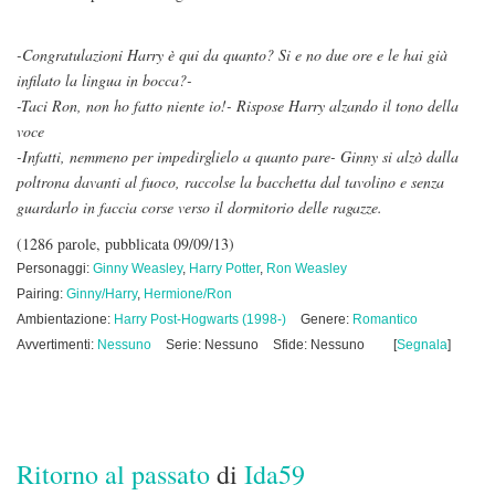
-Congratulazioni Harry è qui da quanto? Si e no due ore e le hai già
infilato la lingua in bocca?-
-Taci Ron, non ho fatto niente io!- Rispose Harry alzando il tono della
voce
-Infatti, nemmeno per impedirglielo a quanto pare- Ginny si alzò dalla
poltrona davanti al fuoco, raccolse la bacchetta dal tavolino e senza
guardarlo in faccia corse verso il dormitorio delle ragazze.
(1286 parole, pubblicata 09/09/13)
Personaggi:
Ginny Weasley
,
Harry Potter
,
Ron Weasley
Pairing:
Ginny/Harry
,
Hermione/Ron
Ambientazione:
Harry Post-Hogwarts (1998-)
Genere:
Romantico
Avvertimenti:
Nessuno
Serie: Nessuno
Sfide: Nessuno
[
Segnala
]
Ritorno al passato
di
Ida59