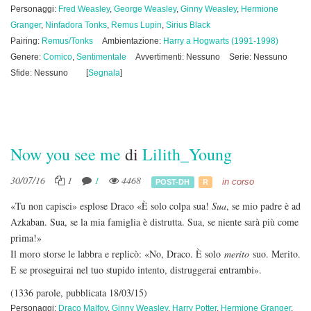
Personaggi:
Fred Weasley
,
George Weasley
,
Ginny Weasley
,
Hermione
Granger
,
Ninfadora Tonks
,
Remus Lupin
,
Sirius Black
Pairing:
Remus/Tonks
Ambientazione:
Harry a Hogwarts (1991-1998)
Genere:
Comico
,
Sentimentale
Avvertimenti: Nessuno
Serie: Nessuno
Sfide: Nessuno
[
Segnala
]
Now you see me
di
Lilith_Young
30/07/16
1
1
4468
in corso
POST-DH
R
«Tu non capisci» esplose Draco «È solo colpa sua!
Sua
, se mio padre è ad
Azkaban. Sua, se la mia famiglia è distrutta. Sua, se niente sarà più come
prima!»
Il moro storse le labbra e replicò: «No, Draco. È solo
merito
suo. Merito.
E se proseguirai nel tuo stupido intento, distruggerai entrambi».
(1336 parole, pubblicata 18/03/15)
Personaggi:
Draco Malfoy
,
Ginny Weasley
,
Harry Potter
,
Hermione Granger
,