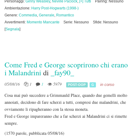
Personaggi:
Ginny Weasley
,
Neville Paciock
,
[+] Tutti
Pairing: Nessuno
Ambientazione:
Harry Post-Hogwarts (1998-)
Genere:
Commedia
,
Generale
,
Romantico
Avvertimenti:
Momento Mancante
Serie: Nessuno
Sfide: Nessuno
[
Segnala
]
Come Fred e George scoprirono chi erano
i Malandrini
di
_fay90_
05/08/16
1
1
5979
in corso
POST-OOP
G
Cosa mai può succedere a Grimmauld Place, quando due gemelli molto
annoiati, decidono di fare scherzi a tutti, compresi due malandrini, che
ovviamente li ripagheranno con la stessa moneta.
Fred e George impareranno che a far scherzi ai Malandrini ci si rimette
sempre.
(1570 parole, pubblicata 05/08/16)