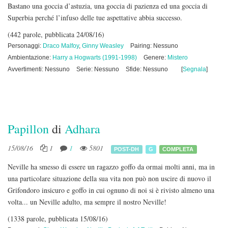
Bastano una goccia d’astuzia, una goccia di pazienza ed una goccia di
Superbia perché l’infuso delle tue aspettative abbia successo.
(442 parole, pubblicata 24/08/16)
Personaggi:
Draco Malfoy
,
Ginny Weasley
Pairing: Nessuno
Ambientazione:
Harry a Hogwarts (1991-1998)
Genere:
Mistero
Avvertimenti: Nessuno
Serie: Nessuno
Sfide: Nessuno
[
Segnala
]
Papillon
di
Adhara
15/08/16
1
1
5801
POST-DH
G
COMPLETA
Neville ha smesso di essere un ragazzo goffo da ormai molti anni, ma in
una particolare situazione della sua vita non può non uscire di nuovo il
Grifondoro insicuro e goffo in cui ognuno di noi si è rivisto almeno una
volta... un Neville adulto, ma sempre il nostro Neville!
(1338 parole, pubblicata 15/08/16)