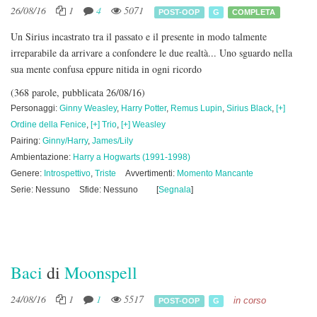
26/08/16
1
4
5071
POST-OOP
G
COMPLETA
Un Sirius incastrato tra il passato e il presente in modo talmente
irreparabile da arrivare a confondere le due realtà... Uno sguardo nella
sua mente confusa eppure nitida in ogni ricordo
(368 parole, pubblicata 26/08/16)
Personaggi:
Ginny Weasley
,
Harry Potter
,
Remus Lupin
,
Sirius Black
,
[+]
Ordine della Fenice
,
[+] Trio
,
[+] Weasley
Pairing:
Ginny/Harry
,
James/Lily
Ambientazione:
Harry a Hogwarts (1991-1998)
Genere:
Introspettivo
,
Triste
Avvertimenti:
Momento Mancante
Serie: Nessuno
Sfide: Nessuno
[
Segnala
]
Baci
di
Moonspell
24/08/16
1
1
5517
in corso
POST-OOP
G