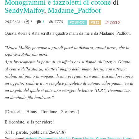
Monogrammi e fazzoletti di cotone
di
SendyMalfoy
,
Madame_Padfoot
26/02/18
1
1
7770
in corso
POST-CC
PG13
Questa storia è stata scritta a quattro mani da me e da Madame_Padfoot.
"Draco Malfoy percorse a grandi passi la distanza, ormai breve, che lo
separava dalla sua meta.
Aprì bruscamente la porta di un ufficio e vi si fiondò all'interno. Giunto
al centro della stanza, sbatté il pugno della mano destra, con estrema
rabbia, sul piano in mogano di una pregiata scrivania, lasciandovi sopra
un oggetto: sembrava un semplice fazzoletto di cotone, color panna, su di
un angolo del quale si potevano scorgere le lettere "H.P.", ricamate con
un dozzinale filo bordeaux."
[Drastoria - Hinny - Romione - Sorpresa!]
E ricordate, si fa per ridere!
(6311 parole, pubblicata 26/02/18)