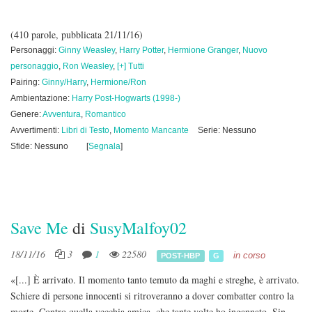
(410 parole, pubblicata 21/11/16)
Personaggi:
Ginny Weasley
,
Harry Potter
,
Hermione Granger
,
Nuovo
personaggio
,
Ron Weasley
,
[+] Tutti
Pairing:
Ginny/Harry
,
Hermione/Ron
Ambientazione:
Harry Post-Hogwarts (1998-)
Genere:
Avventura
,
Romantico
Avvertimenti:
Libri di Testo
,
Momento Mancante
Serie: Nessuno
Sfide: Nessuno
[
Segnala
]
Save Me
di
SusyMalfoy02
18/11/16
3
1
22580
in corso
POST-HBP
G
«[...] È arrivato. Il momento tanto temuto da maghi e streghe, è arrivato.
Schiere di persone innocenti si ritroveranno a dover combatter contro la
morte. Contro quella vecchia amica, che tante volte ho ingannato. Sin