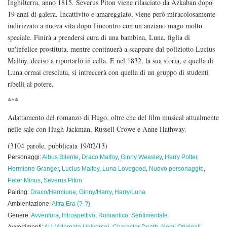
Inghilterra, anno 1815. Severus Piton viene rilasciato da Azkaban dopo
19 anni di galera. Incattivito e amareggiato, viene però miracolosamente
indirizzato a nuova vita dopo l'incontro con un anziano mago molto
speciale. Finirà a prendersi cura di una bambina, Luna, figlia di
un'infelice prostituta, mentre continuerà a scappare dal poliziotto Lucius
Malfoy, deciso a riportarlo in cella. E nel 1832, la sua storia, e quella di
Luna ormai cresciuta, si intreccerà con quella di un gruppo di studenti
ribelli al potere.
***
Adattamento del romanzo di Hugo, oltre che del film musical attualmente
nelle sale con Hugh Jackman, Russell Crowe e Anne Hathway.
(3104 parole, pubblicata 19/02/13)
Personaggi:
Albus Silente
,
Draco Malfoy
,
Ginny Weasley
,
Harry Potter
,
Hermione Granger
,
Lucius Malfoy
,
Luna Lovegood
,
Nuovo personaggio
,
Peter Minus
,
Severus Piton
Pairing:
Draco/Hermione
,
Ginny/Harry
,
Harry/Luna
Ambientazione:
Altra Era (?-?)
Genere:
Avventura
,
Introspettivo
,
Romantico
,
Sentimentale