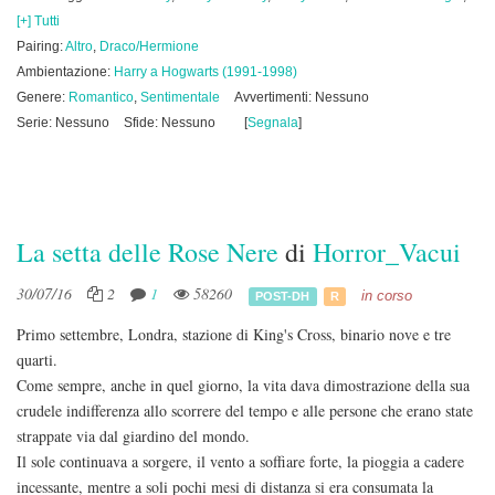
[+] Tutti
Pairing:
Altro
,
Draco/Hermione
Ambientazione:
Harry a Hogwarts (1991-1998)
Genere:
Romantico
,
Sentimentale
Avvertimenti: Nessuno
Serie: Nessuno
Sfide: Nessuno
[
Segnala
]
La setta delle Rose Nere
di
Horror_Vacui
30/07/16
2
1
58260
in corso
POST-DH
R
Primo settembre, Londra, stazione di King's Cross, binario nove e tre
quarti.
Come sempre, anche in quel giorno, la vita dava dimostrazione della sua
crudele indifferenza allo scorrere del tempo e alle persone che erano state
strappate via dal giardino del mondo.
Il sole continuava a sorgere, il vento a soffiare forte, la pioggia a cadere
incessante, mentre a soli pochi mesi di distanza si era consumata la