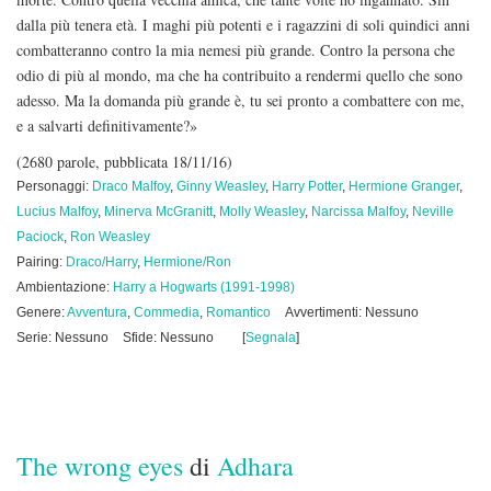
dalla più tenera età. I maghi più potenti e i ragazzini di soli quindici anni
combatteranno contro la mia nemesi più grande. Contro la persona che
odio di più al mondo, ma che ha contribuito a rendermi quello che sono
adesso. Ma la domanda più grande è, tu sei pronto a combattere con me,
e a salvarti definitivamente?»
(2680 parole, pubblicata 18/11/16)
Personaggi:
Draco Malfoy
,
Ginny Weasley
,
Harry Potter
,
Hermione Granger
,
Lucius Malfoy
,
Minerva McGranitt
,
Molly Weasley
,
Narcissa Malfoy
,
Neville
Paciock
,
Ron Weasley
Pairing:
Draco/Harry
,
Hermione/Ron
Ambientazione:
Harry a Hogwarts (1991-1998)
Genere:
Avventura
,
Commedia
,
Romantico
Avvertimenti: Nessuno
Serie: Nessuno
Sfide: Nessuno
[
Segnala
]
The wrong eyes
di
Adhara