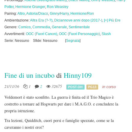
Personaggi:
Astoria Greengrass Malfoy
,
Draco Malfoy
,
Ginny Weasley
,
Harry
Potter
,
Hermione Granger
,
Ron Weasley
Pairing:
Altro
,
Astoria/Draco
,
Ginny/Harry
,
Hermione/Ron
Ambientazione:
Altra Era (?-?)
,
Diciannove anni dopo (2017-)
,
[+] Più Ere
Genere:
Comico
,
Commedia
,
Generale
,
Sentimentale
Avvertimenti:
OOC (Fuori Canon)
,
OOC (Fuori Personaggio)
,
Slash
Serie: Nessuno
Sfide: Nessuno
[
Segnala
]
Fine di un incubo
di
Hinny109
21/11/16
1
2
32675
in corso
POST-DH
PG13
Voldemort è stato sconfitto. La guerra è finita ed il Trio Magico è
costretto a tornare ad Hogwarts per dare i M.A.G.O. e concludere la
propria istruzione.
Tra lezioni, Quidditch, cuori persi e famiglie spezzate, come se la
caveranno i nostri eroi?