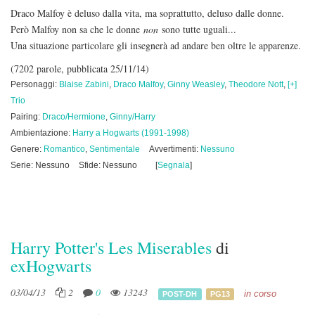
Draco Malfoy è deluso dalla vita, ma soprattutto, deluso dalle donne.
Però Malfoy non sa che le donne
non
sono tutte uguali...
Una situazione particolare gli insegnerà ad andare ben oltre le apparenze.
(7202 parole, pubblicata 25/11/14)
Personaggi:
Blaise Zabini
,
Draco Malfoy
,
Ginny Weasley
,
Theodore Nott
,
[+]
Trio
Pairing:
Draco/Hermione
,
Ginny/Harry
Ambientazione:
Harry a Hogwarts (1991-1998)
Genere:
Romantico
,
Sentimentale
Avvertimenti:
Nessuno
Serie: Nessuno
Sfide: Nessuno
[
Segnala
]
Harry Potter's Les Miserables
di
exHogwarts
03/04/13
2
0
13243
in corso
POST-DH
PG13