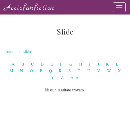
Acciofanfiction
Sfide
Lancia una sfida!
A
B
C
D
E
F
G
H
I
J
K
L
M
N
O
P
Q
R
S
T
U
V
W
X
Y
Z
Altro
Nessun risultato trovato.