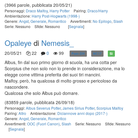
(3966 parole, pubblicata 20/05/21)
Personaggi:
Draco Malfoy
,
Harry Potter
Pairing:
Draco/Harry
Ambientazione:
Harry Post-Hogwarts (1998-)
Genere:
Angst
,
Generale
,
Romantico
Avvertimenti:
No Epilogo
,
Slash
Serie: Nessuno
Sfide: Nessuno
[
Segnala
]
Opaleye
di
Nemesis_
20/05/21
22
0
99
Post-DH
NC17
Sì
Albus, fin dal suo primo giorno di scuola, ha una cotta per
Scorpius che non solo non lo prende in considerazione, ma lo
elegge come vittima preferita dei suoi tiri mancini.
Malfoy, però, ha qualcosa di molto grosso e pericoloso da
nascondere.
Qualcosa che solo Albus può domare.
(83859 parole, pubblicata 26/09/18)
Personaggi:
Albus Severus Potter
,
James Sirius Potter
,
Scorpius Malfoy
Pairing:
Altro
Ambientazione:
Diciannove anni dopo (2017-)
Genere:
Angst
,
Generale
,
Romantico
Avvertimenti:
OOC (Fuori Canon)
,
Slash
Serie: Nessuno
Sfide: Nessuno
[
Segnala
]