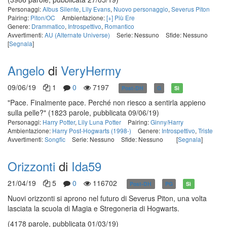
Personaggi:
Albus Silente
,
Lily Evans
,
Nuovo personaggio
,
Severus Piton
Pairing:
Piton/OC
Ambientazione:
[+] Più Ere
Genere:
Drammatico
,
Introspettivo
,
Romantico
Avvertimenti:
AU (Alternate Universe)
Serie: Nessuno
Sfide: Nessuno
[
Segnala
]
Angelo
di
VeryHermy
09/06/19
1
0
7197
Post-DH
G
Sì
"Pace. Finalmente pace. Perché non riesco a sentirla appieno
sulla pelle?"
(1823 parole, pubblicata 09/06/19)
Personaggi:
Harry Potter
,
Lily Luna Potter
Pairing:
Ginny/Harry
Ambientazione:
Harry Post-Hogwarts (1998-)
Genere:
Introspettivo
,
Triste
Avvertimenti:
Songfic
Serie: Nessuno
Sfide: Nessuno
[
Segnala
]
Orizzonti
di
Ida59
21/04/19
5
0
116702
Post-DH
PG
Sì
Nuovi orizzonti si aprono nel futuro di Severus Piton, una volta
lasciata la scuola di Magia e Stregoneria di Hogwarts.
(4178 parole, pubblicata 01/03/19)