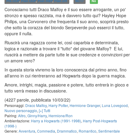
Pre-OOP
,
Post-OOP
,
Post-HBP
,
Post-DH
NC17
No
Conosciamo tutti Draco Malfoy e il suo essere arrogante, un po'
stronzo e spesso razzista, ma è davvero tutto qui? Hayley Hope
Philips, una Corvonero che frequenta il suo anno, scoprirà presto
che sotto la corazza del biondo Serpeverde può esserci il tutto,
oppure il nulla.
Riuscirà una ragazza come lei, così caparbia e determinata,
logica e razionale a trovare il "tutto" del giovane Malfoy? E lui,
riuscirà a mettere da parte tutte le sue credenze e convinzioni per
un amore vero?
In questa storia vivremo la loro conoscenza dal primo anno, fino
all'anno in cui rientreranno ad Hogwarts dopo la guerra magica.
Amore, intrighi, magia, passione e potere, tutto entrerà in gioco e
tutto verrà messo in discussione.
(4227 parole, pubblicata 10/03/22)
Personaggi:
Draco Malfoy
,
Harry Potter
,
Hermione Granger
,
Luna Lovegood
,
Nuovo personaggio
,
[+] Tutti
Pairing:
Altro
,
Ginny/Harry
,
Hermione/Ron
Ambientazione:
Harry a Hogwarts (1991-1998)
,
Harry Post-Hogwarts
(1998-)
Genere:
Avventura
,
Commedia
,
Drammatico
,
Romantico
,
Sentimentale