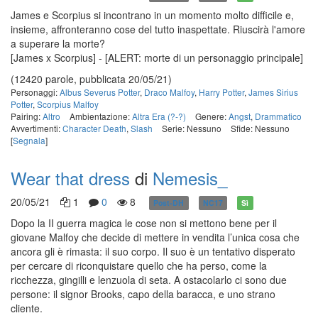
James e Scorpius si incontrano in un momento molto difficile e,
insieme, affronteranno cose del tutto inaspettate. Riuscirà l'amore
a superare la morte?
[James x Scorpius] - [ALERT: morte di un personaggio principale]
(12420 parole, pubblicata 20/05/21)
Personaggi:
Albus Severus Potter
,
Draco Malfoy
,
Harry Potter
,
James Sirius
Potter
,
Scorpius Malfoy
Pairing:
Altro
Ambientazione:
Altra Era (?-?)
Genere:
Angst
,
Drammatico
Avvertimenti:
Character Death
,
Slash
Serie: Nessuno
Sfide: Nessuno
[
Segnala
]
Wear that dress
di
Nemesis_
20/05/21
1
0
8
Post-DH
NC17
Sì
Dopo la II guerra magica le cose non si mettono bene per il
giovane Malfoy che decide di mettere in vendita l’unica cosa che
ancora gli è rimasta: il suo corpo. Il suo è un tentativo disperato
per cercare di riconquistare quello che ha perso, come la
ricchezza, gingilli e lenzuola di seta. A ostacolarlo ci sono due
persone: il signor Brooks, capo della baracca, e uno strano
cliente.