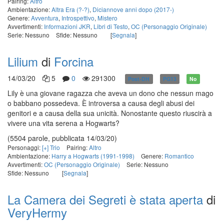
Pairing:
Altro
Ambientazione:
Altra Era (?-?)
,
Diciannove anni dopo (2017-)
Genere:
Avventura
,
Introspettivo
,
Mistero
Avvertimenti:
Informazioni JKR
,
Libri di Testo
,
OC (Personaggio Originale)
Serie: Nessuno
Sfide: Nessuno
[
Segnala
]
Lilium
di
Forcina
14/03/20
5
0
291300
Post-DH
PG13
No
Lily è una giovane ragazza che aveva un dono che nessun mago
o babbano possedeva. È introversa a causa degli abusi dei
genitori e a causa della sua unicità. Nonostante questo riuscirà a
vivere una vita serena a Hogwarts?
(5504 parole, pubblicata 14/03/20)
Personaggi:
[+] Trio
Pairing:
Altro
Ambientazione:
Harry a Hogwarts (1991-1998)
Genere:
Romantico
Avvertimenti:
OC (Personaggio Originale)
Serie: Nessuno
Sfide: Nessuno
[
Segnala
]
La Camera dei Segreti è stata aperta
di
VeryHermy