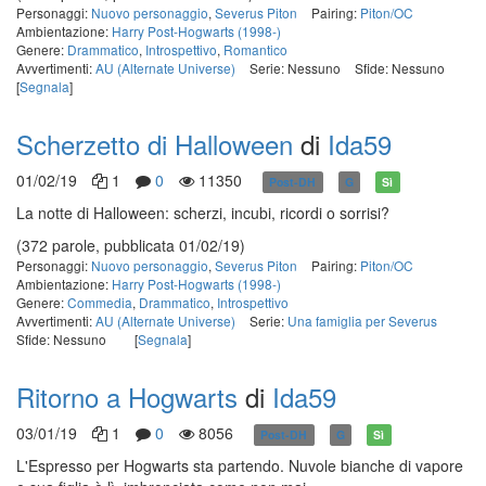
Personaggi:
Nuovo personaggio
,
Severus Piton
Pairing:
Piton/OC
Ambientazione:
Harry Post-Hogwarts (1998-)
Genere:
Drammatico
,
Introspettivo
,
Romantico
Avvertimenti:
AU (Alternate Universe)
Serie: Nessuno
Sfide: Nessuno
[
Segnala
]
Scherzetto di Halloween
di
Ida59
01/02/19
1
0
11350
Post-DH
G
Sì
La notte di Halloween: scherzi, incubi, ricordi o sorrisi?
(372 parole, pubblicata 01/02/19)
Personaggi:
Nuovo personaggio
,
Severus Piton
Pairing:
Piton/OC
Ambientazione:
Harry Post-Hogwarts (1998-)
Genere:
Commedia
,
Drammatico
,
Introspettivo
Avvertimenti:
AU (Alternate Universe)
Serie:
Una famiglia per Severus
Sfide: Nessuno
[
Segnala
]
Ritorno a Hogwarts
di
Ida59
03/01/19
1
0
8056
Post-DH
G
Sì
L'Espresso per Hogwarts sta partendo. Nuvole bianche di vapore