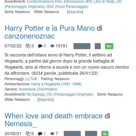
Avvertimenti:
Contaminazione Film
,
Informazioni JKR
,
Libri di Testo
,
OC
(Personaggio Originale)
,
OOC (Fuori Personaggio)
Serie: Nessuno
Sfide: Nessuno
[
Segnala
]
Harry Potter e la Pura Mano
di
canzonenoznac
07/02/22
3
0
19151
Post-DH
G
No
Si racconta dell'ottavo anno di Harry Potter, il settimo ad
Hogwarts, a partire dal giorno dopo la grande battaglia di
Hogwarts, sino al ritorno a scuola e con un nuovo oscuro nemico
da affrontare.
(8234 parole, pubblicata 26/01/22)
Personaggi:
[+] Tutti
Pairing: Nessuno
Ambientazione:
Harry a Hogwarts (1991-1998)
Genere:
Avventura
,
Drammatico
Avvertimenti:
No Epilogo
,
OC (Personaggio Originale)
Serie: Nessuno
Sfide: Nessuno
[
Segnala
]
When love and death embrace
di
Nemesis_
20/05/21
5
1
7
Post-DH
NC17
Sì