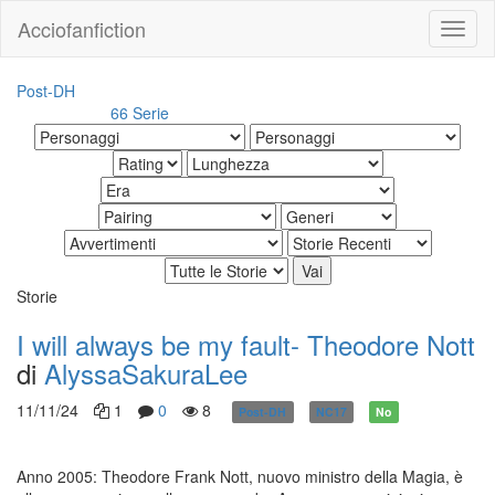
Acciofanfiction
Post-DH
66 Serie
Altri risultati:
Storie
I will always be my fault- Theodore Nott
di
AlyssaSakuraLee
11/11/24
1
0
8
Post-DH
NC17
No
Anno 2005: Theodore Frank Nott, nuovo ministro della Magia, è