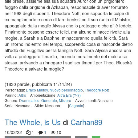
alle prese, assieme alla sua squadra Auror con un prigioniero
fuggito dalla prigione di Azkaban, responsabile di aver torturato
nel 1998 degli studenti. Theodore Nott, non sopporta le colpe di
ex mangiamorte e cerca di fare benissimo il suo ruolo di Ministro,
appoggiato dalla moglie Alyssa che lo protegge e che gli è fedele.
Finalmente possono essere felici, ma alcune minacce rivolte alla
moglie, a Sarah e a Daphne, minacceranno quella felicità. Sarà
un ritorno indientro nel tempo, scoprendo cosa si nasconde dietro
all'odio del Fuggitivo per la famiglia Nott. Sarà Alyssa ancora una
volta a proteggere il marito, facendo moralmente del male a se
stessa, arrivando a rinnegare i suoi sentimenti per Theo. Riuscirà
Theodore a salvare la moglie?
(1830 parole, pubblicata 11/11/24)
Personaggi:
Draco Malfoy
,
Nuovo personaggio
,
Theodore Nott
Pairing:
Altro
Ambientazione:
Altra Era (?-?)
Genere:
Drammatico
,
Generale
,
Mistero
Avvertimenti: Nessuno
Serie: Nessuno
Sfide: Nessuno
[
Segnala
]
The Whole, is Us
di
Carhan89
10/03/22
1
1
10