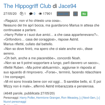
The Hippogriff Club
di
Jace94
27/05/20
1
0
17901
Post-DH
G
No
«Ragazzi, non vi ho chiesto una cosa».
Nessuno dei tre aprì bocca, ma guardarono Marius in attesa che
continuasse a parlare.
«Harry Potter e i suoi due amici… a che casa appartenevano?».
«Grifondoro… casa dei coraggiosi», rispose Astrid.
Marius rifletté, cullato dal battello.
«Non so dove finirò, ma spero che ci siate anche voi», disse
sereno.
«Oh beh, anche a me piacerebbe», concordò Noah.
«Non so se ti potrei sopportare a lungo, parli davvero un sacco»,
rifletté Ruben. «Ma potrei abituarmici», aggiunse in risposta al
suo sguardo di rimprovero. «Forse», terminò, facendo ridacchiare
i tre compagni.
«M-mi sono trovata bene con voi oggi… S-sarebbe bello, sì. E poi
Wizzy non è male», affermò Astrid imbarazzata e pensierosa.
(4648 parole, pubblicata 27/05/20)
Personaggi:
Harry Potter
,
Hermione Granger
,
Ron Weasley
,
[+] Next-Gen
,
[+]
Nuovi personaggi