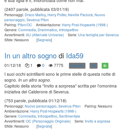
e sua figlia è lì, imbronciata come non mai.
(2407 parole, pubblicata 03/01/19)
Personaggi:
Draco Malfoy
,
Harry Potter
,
Neville Paciock
,
Nuovo
personaggio
,
Severus Piton
Pairing:
Piton/OC
Ambientazione:
Harry Post-Hogwarts (1998-)
Genere:
Commedia
,
Drammatico
,
Introspettivo
Avvertimenti:
AU (Alternate Universe)
Serie:
Una famiglia per Severus
Sfide: Nessuno
[
Segnala
]
In un altro sogno
di
Ida59
01/12/18
1
0
7775
Post-DH
PG
Sì
I suoi occhi scintillanti sono le prime stelle di questa notte di
sogno.
In un altro sogno.
Capitolo della storia "Invito a sorpresa" scritta per l'omonima
iniziativa del Calderone di Severus.
(753 parole, pubblicata 01/12/18)
Personaggi:
Nuovo personaggio
,
Severus Piton
Pairing: Nessuno
Ambientazione:
Harry Post-Hogwarts (1998-)
Genere:
Commedia
,
Introspettivo
,
Sentimentale
Avvertimenti:
OC (Personaggio Originale)
Serie:
Invito a sopresa
Sfide: Nessuno
[
Segnala
]