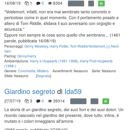
16/08/19
1
0
6304
Post-DH
G
Sì
"Voldemort, infatti, non era mai sembrato tanto concreto e
pericoloso come in quel momento. Con il portamento posato e
altero di Tom Riddle, sfidava il suo avversario con orgoglio e
sicurezza."
Eppure non sempre le cose sono quello che sembrano...
(1461
parole, pubblicata 16/08/19)
Personaggi:
Ginny Weasley
,
Harry Potter
,
Tom Riddle/Voldemort
,
[+] Next-
Gen
Pairing:
Ginny/Harry
Ambientazione:
Harry a Hogwarts (1991-1998)
,
Harry Post-Hogwarts
(1998-)
Genere:
Commedia
,
Mistero
Avvertimenti: Nessuno
Serie: Nessuno
Sfide: Nessuno
[
Segnala
]
Giardino segreto
di
Ida59
27/07/19
3
0
39314
Post-DH
PG
Sì
La storia di un giardino segreto, dei suoi fiori e dei suoi dolori. Un
ricordo nascosto nel giardino del presente, dove tutto, infine, è
mutato e i colori inneggiano all'amore.
(3986 parole, pubblicata 27/05/19)